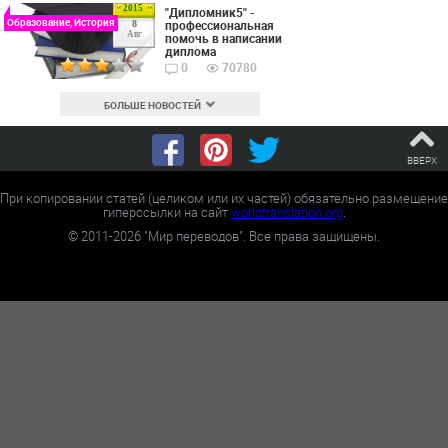
2015
"Дипломник5" -
Образование, История
профессиональная
8
Авг
помочь в написании
диплома
0
70780
БОЛЬШЕ НОВОСТЕЙ
ВВЕРХ
При копировании статей (целиком или их частей) обязательно размещение
гиперссылки на сайт
worldtranslation.org
.
©
2011-2026
"Мир переводов". Все права защищены.