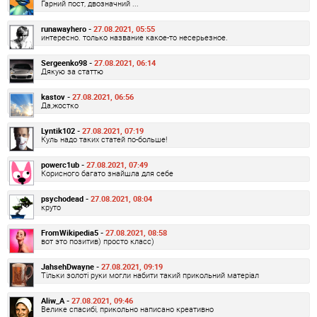
Гарний пост, двозначний ...
runawayhero -
27.08.2021, 05:55
интересно. только название какое-то несерьезное.
Sergeenko98 -
27.08.2021, 06:14
Дякую за статтю
kastov -
27.08.2021, 06:56
Да,жостко
Lyntik102 -
27.08.2021, 07:19
Куль надо таких статей по-больше!
powerc1ub -
27.08.2021, 07:49
Корисного багато знайшла для себе
psychodead -
27.08.2021, 08:04
круто
FromWikipedia5 -
27.08.2021, 08:58
вот это позитив) просто класс)
JahsehDwayne -
27.08.2021, 09:19
Тільки золоті руки могли набити такий прикольний матеріал
Aliw_A -
27.08.2021, 09:46
Велике спасибі, прикольно написано креативно