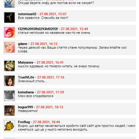
Откуда берете инфу для постов если не секрет?
notorious02 -
27.08.2021, 15:07
Все нравится. Спасибо за пост!
f329fh2093fh0293hf0293f -
27.08.2021, 15:44
статья неплохая но название как-то не очень
gdane -
27.08.2021, 16:12
Через деякий час Ваша стаття стане популярною. Запам'ятайте мої
слова.
Matyanov -
27.08.2021, 16:41
мысли здравые, но тяжело читать, не знаю почему.
TrueIVLife -
27.08.2021, 17:16
Знакомый стиль...
koinohana -
27.08.2021, 17:59
Мені все сподобалося
bogus999 -
27.08.2021, 18:13
Невероятно!
Freiflug -
27.08.2021, 18:44
Видно, що автор намагається зробити свій сайт для простих людей, і мені
кажеться, що це у нього непогано виходить.