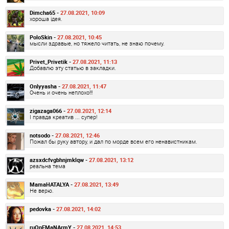
Dimcha65 -
27.08.2021, 10:09
хороша ідея.
PoloSkin -
27.08.2021, 10:45
мысли здравые, но тяжело читать, не знаю почему.
Privet_Privetik -
27.08.2021, 11:13
Добавлю эту статью в закладки.
Onlyyasha -
27.08.2021, 11:47
Очень и очень неплохо!!!
zigazaga066 -
27.08.2021, 12:14
І правда креатив ... супер!
notsodo -
27.08.2021, 12:46
Пожал бы руку автору, и дал по морде всем его ненавистникам.
azsxdcfvgbhnjmklqw -
27.08.2021, 13:12
реальна тема
MamaHATALYA -
27.08.2021, 13:49
Не верю.
pedovka -
27.08.2021, 14:02
ruOnEMaNArmY -
27.08.2021, 14:53