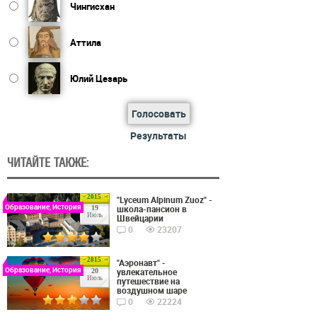
Чингисхан
Аттила
Юлий Цезарь
Голосовать
Результаты
ЧИТАЙТЕ ТАКЖЕ:
2015
"Lyceum Alpinum Zuoz" -
Образование, История
школа-пансион в
19
Июль
Швейцарии
0
23207
2015
"Аэронавт" -
Образование, История
увлекательное
20
Июль
путешествие на
воздушном шаре
0
22224