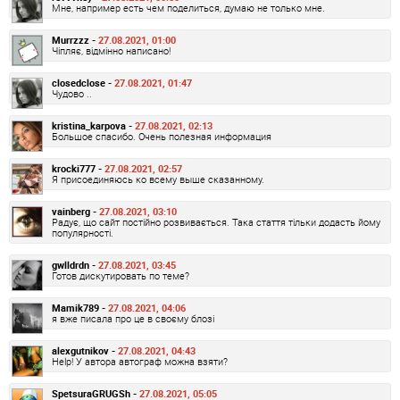
Мне, например есть чем поделиться, думаю не только мне.
Murrzzz -
27.08.2021, 01:00
Чіпляє, відмінно написано!
closedclose -
27.08.2021, 01:47
Чудово ..
kristina_karpova -
27.08.2021, 02:13
Большое спасибо. Очень полезная информация
krocki777 -
27.08.2021, 02:57
Я присоединяюсь ко всему выше сказанному.
vainberg -
27.08.2021, 03:10
Радує, що сайт постійно розвивається. Така стаття тільки додасть йому
популярності.
gwlldrdn -
27.08.2021, 03:45
Готов дискутировать по теме?
Mamik789 -
27.08.2021, 04:06
я вже писала про це в своєму блозі
alexgutnikov -
27.08.2021, 04:43
Help! У автора автограф можна взяти?
SpetsuraGRUGSh -
27.08.2021, 05:05