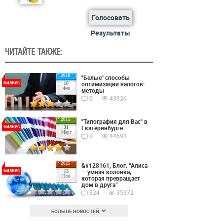
Голосовать
Результаты
ЧИТАЙТЕ ТАКЖЕ:
2018
"Белые" способы
Бизнес
оптимизации налогов:
10
Фев
методы
0
43926
2015
"Типография для Вас" в
Бизнес
Екатеринбурге
31
Март
0
44593
2025
&#128161; Блог: “Алиса
Бизнес
— умная колонка,
13
Ноя
которая превращает
дом в друга”
324
35372
БОЛЬШЕ НОВОСТЕЙ