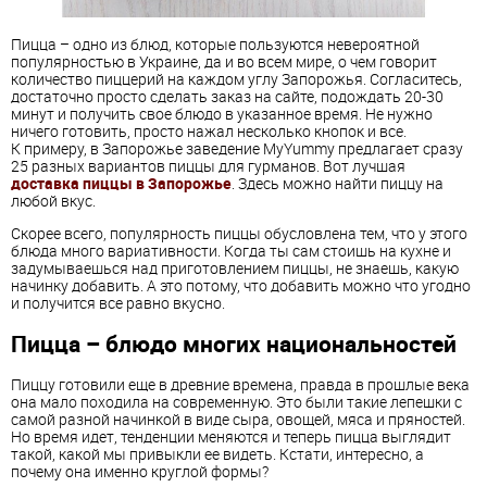
Пицца – одно из блюд, которые пользуются невероятной
популярностью в Украине, да и во всем мире, о чем говорит
количество пиццерий на каждом углу Запорожья. Согласитесь,
достаточно просто сделать заказ на сайте, подождать 20-30
минут и получить свое блюдо в указанное время. Не нужно
ничего готовить, просто нажал несколько кнопок и все.
К примеру, в Запорожье заведение MyYummy предлагает сразу
25 разных вариантов пиццы для гурманов. Вот лучшая
доставка пиццы в Запорожье
. Здесь можно найти пиццу на
любой вкус.
Скорее всего, популярность пиццы обусловлена тем, что у этого
блюда много вариативности. Когда ты сам стоишь на кухне и
задумываешься над приготовлением пиццы, не знаешь, какую
начинку добавить. А это потому, что добавить можно что угодно
и получится все равно вкусно.
Пицца – блюдо многих национальностей
Пиццу готовили еще в древние времена, правда в прошлые века
она мало походила на современную. Это были такие лепешки с
самой разной начинкой в виде сыра, овощей, мяса и пряностей.
Но время идет, тенденции меняются и теперь пицца выглядит
такой, какой мы привыкли ее видеть. Кстати, интересно, а
почему она именно круглой формы?