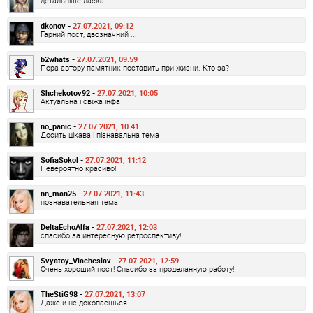
детальніше ласка
dkonov -
27.07.2021, 09:12
Гарний пост, двозначний ...
b2whats -
27.07.2021, 09:59
Пора автору памятник поставить при жизни. Кто за?
Shchekotov92 -
27.07.2021, 10:05
Актуальна і свіжа інфа
no_panic -
27.07.2021, 10:41
Досить цікава і пізнавальна тема
SofiaSokol -
27.07.2021, 11:12
Невероятно красиво!
nn_man25 -
27.07.2021, 11:43
познавательная тема
DeltaEchoAlfa -
27.07.2021, 12:03
спасибо за интересную ретроспективу!
Svyatoy_Viacheslav -
27.07.2021, 12:59
Очень хороший пост! Спасибо за проделанную работу!
TheStiG98 -
27.07.2021, 13:07
Даже и не докопаешься.