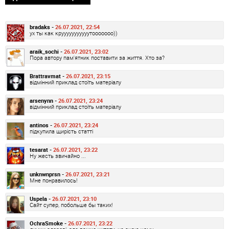
bradaks -
26.07.2021, 22:54
ух ты как крууууууууууутооооооо))
araik_sochi -
26.07.2021, 23:02
Пора автору пам'ятник поставити за життя. Хто за?
Brattravmat -
26.07.2021, 23:15
відмінний приклад стоїть матеріалу
arsenynn -
26.07.2021, 23:24
відмінний приклад стоїть матеріалу
antinos -
26.07.2021, 23:24
підкупила щирість статті
tesarat -
26.07.2021, 23:22
Ну жесть звичайно ...
unknwnprsn -
26.07.2021, 23:21
Мне понравилось!
Uspela -
26.07.2021, 23:10
Сайт супер, побольше бы таких!
OchraSmoke -
26.07.2021, 23:22