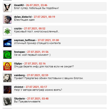
Head4U -
26.07.2021, 23:46
Блог супер, побольше бы подобных!
dylan_klebo1d -
27.07.2021, 00:19
Блестящая идея
cnztin -
27.07.2021, 00:52
Красивый пост, многосмысленный…
sayman_hoffman -
27.07.2021, 01:00
отличный пример стоящего контента
festopan -
27.07.2021, 01:56
Хе-хе, мой первый коммент :)
Olplpo -
27.07.2021, 02:16
Откуда берете инфу для постов если не секрет?
vainberg -
27.07.2021, 02:59
Привет! Предлагаю обмен постовыми с вашим блогом.
elvintot -
27.07.2021, 03:17
Help! У автора автограф можно взять?
Skydarin -
27.07.2021, 03:48
Вы Преувеличиваете.