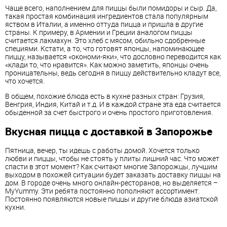
Чаще всего, наполнением для пиццы были помидоры и сыр. Да,
такая простая комбинация ингредиентов стала популярным
яством в Италии, а именно оттуда пицца и пришла в другие
страны. К примеру, в Армении и Греции аналогом пиццы
считается лакмахун. Это хлеб с мясом, обильно сдобренные
специями. Кстати, а то, что готовят японцы, напоминающее
пиццу, называется «окономи-яки», что дословно переводится как
«клади то, что нравится». Как можно заметить, японцы очень
проницательны, ведь сегодня в пиццу действительно кладут все,
что хочется.
В общем, похожие блюда есть в кухне разных стран: Грузия,
Венгрия, Индия, Китай и т.д. И в каждой стране эта еда считается
обыденной за счет быстрого и очень простого приготовления.
Вкусная пицца с доставкой в Запорожье
Пятница, вечер, ты идешь с работы домой. Хочется только
любви и пиццы, чтобы не стоять у плиты лишний час. Что может
спасти в этот момент? Как считают многие Запорожцы, лучшим
выходом в похожей ситуации будет заказать доставку пиццы на
дом. В городе очень много онлайн-ресторанов, но выделяется –
MyYummy. Эти ребята постоянно пополняют ассортимент.
Постоянно появляются новые пиццы и другие блюда азиатской
кухни.