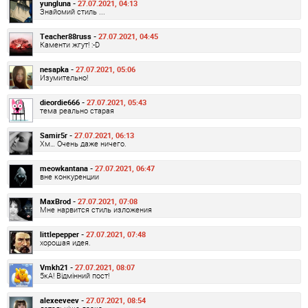
yungluna -
27.07.2021, 04:13
Знайомий стиль ...
Teacher88russ -
27.07.2021, 04:45
Каменти жгут! :-D
nesapka -
27.07.2021, 05:06
Изумительно!
dieordie666 -
27.07.2021, 05:43
тема реально старая
Samir5r -
27.07.2021, 06:13
Хм… Очень даже ничего.
meowkantana -
27.07.2021, 06:47
вне конкуренции
MaxBrod -
27.07.2021, 07:08
Мне нарвится стиль изложения
littlepepper -
27.07.2021, 07:48
хорошая идея.
Vmkh21 -
27.07.2021, 08:07
5кА! Відмінний пост!
alexeeveev -
27.07.2021, 08:54