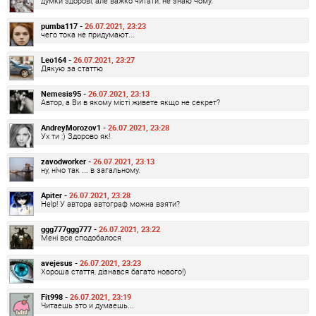
думки здорові, але важко читати, не знаю чому.
pumba117 -
26.07.2021, 23:23
чего тока не придумают...
Leo164 -
26.07.2021, 23:27
Дякую за статтю
Nemesis95 -
26.07.2021, 23:13
Автор, а Ви в якому місті живете якщо не секрет?
AndreyMorozov1 -
26.07.2021, 23:28
Ух ти :) Здорово як!
zavodworker -
26.07.2021, 23:13
ну, нічо так ... в загальному.
Apiter -
26.07.2021, 23:28
Help! У автора автограф можна взяти?
ggg777ggg777 -
26.07.2021, 23:22
Мені все сподобалося
avejesus -
26.07.2021, 23:23
Хороша стаття, дізнався багато нового!)
Fit998 -
26.07.2021, 23:19
Читаешь это и думаешь...