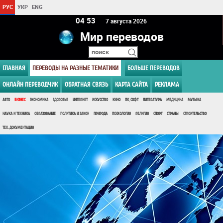
РУС
УКР
ENG
04:54
7 августа 2026
Мир переводов
ГЛАВНАЯ
ПЕРЕВОДЫ НА РАЗНЫЕ ТЕМАТИКИ
БОЛЬШЕ ПЕРЕВОДОВ
ОНЛАЙН ПЕРЕВОДЧИК
ОБРАТНАЯ СВЯЗЬ
КАРТА САЙТА
РЕКЛАМА
АВТО
БИЗНЕС
ЭКОНОМИКА
ЗДОРОВЬЕ
ИНТЕРНЕТ
ИСКУССТВО
КИНО
ПК, СОФТ
ЛИТЕРАТУРА
МЕДИЦИНА
МУЗЫКА
НАУКА И ТЕХНИКА
ОБРАЗОВАНИЕ
ПОЛИТИКА И ЗАКОН
ПРИРОДА
ПСИХОЛОГИЯ
РЕЛИГИЯ
СПОРТ
СТРАНЫ
СТРОИТЕЛЬСТВО
ТЕХ. ДОКУМЕНТАЦИЯ