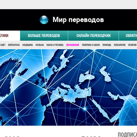
Мир переводов
АТИКИ
БОЛЬШЕ ПЕРЕВОДОВ
ОНЛАЙН ПЕРЕВОДЧИК
ОБРАТ
 СОФТ
ЛИТЕРАТУРА
МЕДИЦИНА
МУЗЫКА
НАУКА И ТЕХНИКА
ОБРАЗОВАНИЕ
ПОЛИТИКА И ЗАКОН
ПРИРОДА
ПСИХОЛОГИЯ
РЕЛИГИЯ
ПОДПИСА