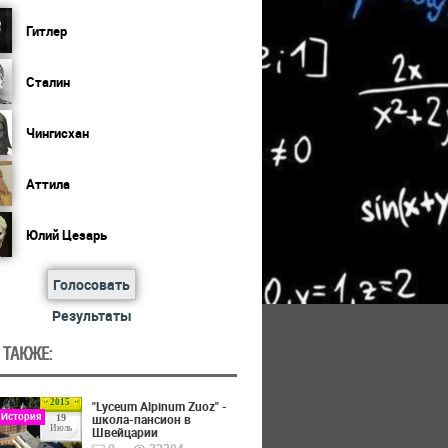
Гитлер
Сталин
Чингисхан
Аттила
Юлий Цезарь
Голосовать
Результаты
 ТАКЖЕ:
2015
"Lyceum Alpinum Zuoz" -
 История
школа-пансион в
19
Июль
Швейцарии