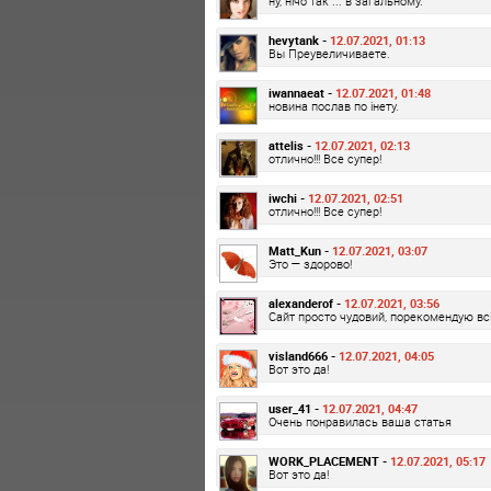
ну, нічо так ... в загальному.
hevytank -
12.07.2021, 01:13
Вы Преувеличиваете.
iwannaeat -
12.07.2021, 01:48
новина послав по інету.
attelis -
12.07.2021, 02:13
отлично!!! Все супер!
iwchi -
12.07.2021, 02:51
отлично!!! Все супер!
Matt_Kun -
12.07.2021, 03:07
Это — здорово!
alexanderof -
12.07.2021, 03:56
Сайт просто чудовий, порекомендую вс
visland666 -
12.07.2021, 04:05
Вот это да!
user_41 -
12.07.2021, 04:47
Очень понравилась ваша статья
WORK_PLACEMENT -
12.07.2021, 05:17
Вот это да!