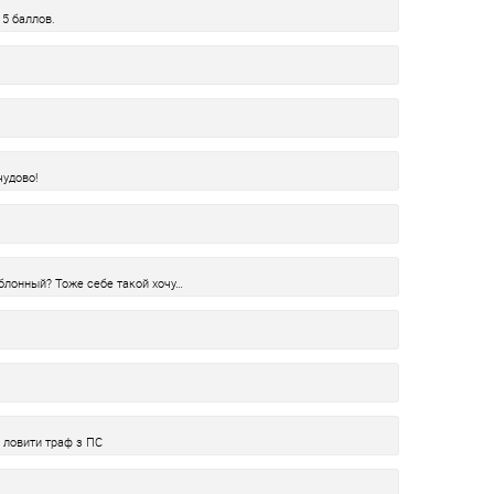
5 баллов.
чудово!
аблонный? Тоже себе такой хочу…
а ловити траф з ПС