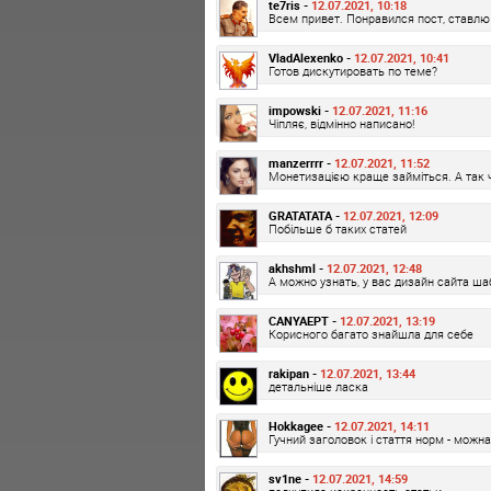
te7ris -
12.07.2021, 10:18
Всем привет. Понравился пост, ставлю 
VladAlexenko -
12.07.2021, 10:41
Готов дискутировать по теме?
impowski -
12.07.2021, 11:16
Чіпляє, відмінно написано!
manzerrrr -
12.07.2021, 11:52
Монетизацією краще займіться. А так 
GRATATATA -
12.07.2021, 12:09
Побільше б таких статей
akhshml -
12.07.2021, 12:48
А можно узнать, у вас дизайн сайта ш
CANYAEPT -
12.07.2021, 13:19
Корисного багато знайшла для себе
rakipan -
12.07.2021, 13:44
детальніше ласка
Hokkagee -
12.07.2021, 14:11
Гучний заголовок і стаття норм - можн
sv1ne -
12.07.2021, 14:59