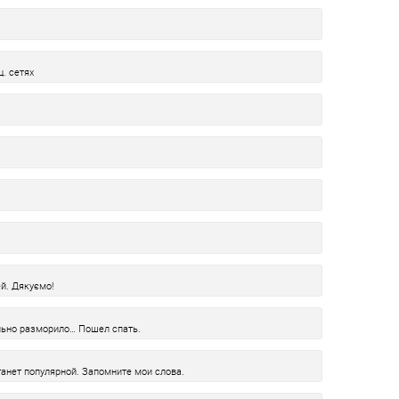
. сетях
й. Дякуємо!
ально разморило… Пошел спать.
анет популярной. Запомните мои слова.