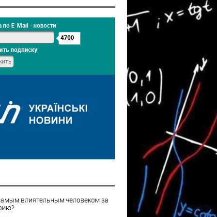
 по E-Mail - новости
4700
ить подписку
самым влиятельным человеком за
рию?