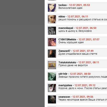
tockss -
12.07.2021, 05:53
Великолепная идея
ebloo -
12.07.2021, 06:11
решил помочь и расшарил статью в соц
maevskayal -
12.07.2021, 06:50
щось в цьому є, безумовно
C10H15Nwhite -
12.07.2021, 07:07
Очень хорошая идея
Zanoza47 -
12.07.2021, 07:49
Дуже сподобалася ваша стаття
Tututututututu -
12.07.2021, 08:11
Прямо даже не верится
uVr1t0r -
12.07.2021, 08:50
Завжди приємно читати розумних люде
martyjohns -
12.07.2021, 09:12
Короче, дело к ночи. После статьи ре
yxansson -
12.07.2021, 09:56
Через некоторое время Ваша статья ст