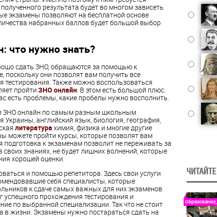
 полученного результата будет во многом зависеть
ые экзамены позволяют на бесплатной основе
количества набранных баллов будет большой выбор
: что нужно знать?
рошо сдать ЗНО, обращаются за помощью к
, поскольку они позволят вам получить все
я тестирования. Также можно воспользоваться
ляет пройти
ЗНО онлайн
. В этом есть большой плюс.
вас есть проблемы, какие пробелы нужно восполнить.
ойти ЗНО онлайн по самым разным школьным
 Украины, английский язык, биология, география,
нская
литература
химия, физика и многие другие
вы можете пройти курсы, которые позволят вам
я подготовка к экзаменам позволит не переживать за
в своих знаниях, не будет лишних волнений, которые
ния хорошей оценки.
ЧИТАЙТЕ
зоваться и помощью репетитора. Здесь свои услуги
омендовавшие себя специалисты, которые
льников к сдаче самых важных для них экзаменов.
г успешного прохождения тестирования и
Образование,
ние по выбранной специализации. Так что не стоит
а в жизни. Экзамены нужно постараться сдать на