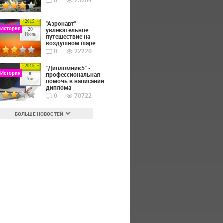
0
23204
2015
"Аэронавт" -
 История
увлекательное
20
Июль
путешествие на
воздушном шаре
0
22220
2015
"Дипломник5" -
 История
профессиональная
8
Авг
помочь в написании
диплома
0
70722
БОЛЬШЕ НОВОСТЕЙ