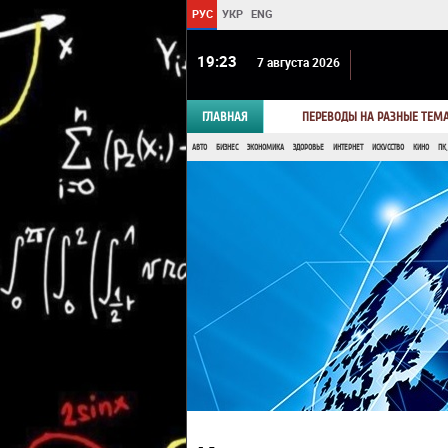
РУС
УКР
ENG
19 23
7 августа 2026
ГЛАВНАЯ
ПЕРЕВОДЫ НА РАЗНЫЕ ТЕМ
АВТО
БИЗНЕС
ЭКОНОМИКА
ЗДОРОВЬЕ
ИНТЕРНЕТ
ИСКУССТВО
КИНО
ПК,