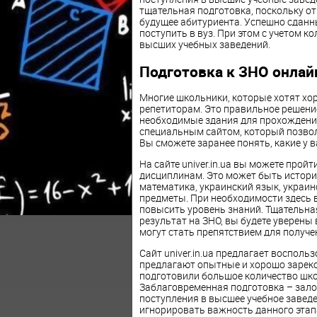
тщательная подготовка, поскольку от
будущее абитуриента. Успешно сданн
поступить в вуз. При этом с учетом 
высших учебных заведений.
Подготовка к ЗНО онлайн
Многие школьники, которые хотят хо
репетиторам. Это правильное решение
необходимые здания для прохождени
специальным сайтом, который позво
Вы сможете заранее понять, какие у 
На сайте univer.in.ua вы можете пр
дисциплинам. Это может быть история
математика, украинский язык, украи
предметы. При необходимости здесь 
повысить уровень знаний. Тщательна
результат на ЗНО, вы будете уверены 
могут стать препятствием для получе
Сайт univer.in.ua предлагает восполь
предлагают опытные и хорошо зарек
подготовили большое количество шко
Заблаговременная подготовка – зало
поступления в высшее учебное заведе
игнорировать важность данного этап