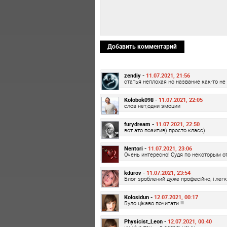
Добавить комментарий
zendiy -
11.07.2021, 21:56
статья неплохая но название как-то не
Kolobok098 -
11.07.2021, 22:05
слов нет,одни эмоции
furydream -
11.07.2021, 22:50
вот это позитив) просто класс)
Nentori -
11.07.2021, 23:06
Очень интересно! Судя по некоторым о
kdurov -
11.07.2021, 23:54
Блог зроблений дуже професійно, і лег
Kolosidun -
12.07.2021, 00:17
Було цікаво почитати !!!
Physicist_Leon -
12.07.2021, 00:40