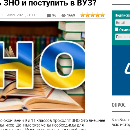
 ЗНО и поступить в ВУЗ?
11 Июль 2021
, 21:11
Подписка
96
1669
Отмен
ОПРОС
Кто был 
 окончании 9 и 11 классов проходят ЗНО. Это внешнее
всю исто
льников. Данные экзамены необходимы для
ния страны. Именно поэтому к ним требуется