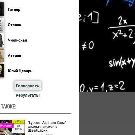
Гитлер
Сталин
Чингисхан
Аттила
Юлий Цезарь
Голосовать
Результаты
 ТАКЖЕ:
2015
"Lyceum Alpinum Zuoz" -
 История
школа-пансион в
19
Июль
Швейцарии