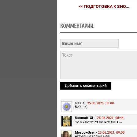
<< ПОДГОТОВКА К ЗНО...
КОММЕНТАРИИ:
Добавить комментарий
s9007 -
25.06.2021, 08:08
ВАУ....=)
Naumoff_XL -
25.06.2021, 08:44
чого струму не придумають ...
MoscowUser -
25.06.2021, 09:00
Актуальна і свіжа інфа