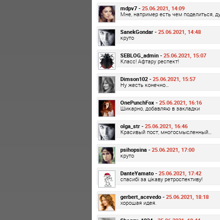
mdpv7 -
25.06.2021, 14:09
Мне, например есть чем поделиться, д
SanekGondar -
25.06.2021, 14:48
круто
SEBLOG_admin -
25.06.2021, 15:07
Класс! Афтару респект!
Dimson102 -
25.06.2021, 15:57
Ну жесть конечно…
OnePunchFox -
25.06.2021, 16:16
Шикарно, добавляю в закладки
olga_str -
25.06.2021, 16:46
Красивый пост, многосмысленный…
psihopsina -
25.06.2021, 17:00
круто
DanteYamato -
25.06.2021, 17:42
спасибі за цікаву ретроспективу!
gerbert_acevedo -
25.06.2021, 18:18
хорошая идея.