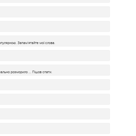
пулярною. Запам'ятайте мої слова.
еально розморило ... Пішов спати.