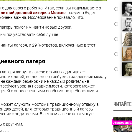
го для своего ребенка. Итак, если вы подумываете о
в
летний дневной лагерь в Москве
, разумно будет
 очень важна. Исследование показало, что:
лагерь помог им найти новых друзей.
 им почувствовать себя лучше.
ианты лагеря, и 29 % ответов, включенных в этот
невного лагеря
 лагеря живут в лагере в жилых единицах —
ногих детей, но для этого требуется разделение между
не каждый ребенок - и не каждый родитель - в
 требуют уровня независимости, которого может
 детей с определенными особыми потребностями и
ь может служить мостом к традиционному отдыху в
ЧИТАЙТЕ
й для детей, для которых традиционный лагерь
ение с родителями. В летнем лагере дети могут:
Образование,
 с другими.
блем.