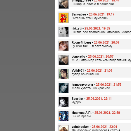
Shaggy_1934 -
25.06.2021, 18:44
Шикарно, додаю в закладки
Sanyabye -
25.06.2021, 19:17
Читаешь это и думаешь...
nkt_sti -
25.06.2021, 19:55
ніштяг, все правильно написано. Молод
RoonyFriberg -
25.06.2021, 20:09
ну, нічо так ... в загальному.
donorello -
25.06.2021, 20:57
Мне, например есть чем поделиться, д
VolkN01 -
25.06.2021, 21:09
супер оригінально
ivanovavorona -
25.06.2021, 21:55
Мало чувств.. но красиво…
Spartiat -
25.06.2021, 22:11
мудро
Иванова А.П. -
25.06.2021, 22:58
Вы не правы.
vainbreaker -
25.06.2021, 23:01
Да, довольно интересная статья.