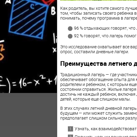
Как родитель, вы хотите самого лучше
том, чтобы записать своего ребенка 
понимать, почему программа в лагере
96 % отдыхающих говорят, что 
92 % говорят, что лагерь помог
Это исследование охватывает все вар
опрос, составили дневные лагери.
Преимущества летнего д
Традиционный лагерь — где участники
обеспечивает обогащение опыта для м
родителем и ребенком, с которым еще 
состоянии справиться. Жилые лагеря
достичь не каждый ребенок, включая
детей, которые еще слишком малы.
В этих случаях летний дневной лагер
будущем — или может служить замено
предполагает слишком сильное разлуч
Узнать, как взаимодействовать
Получить навыки решения про