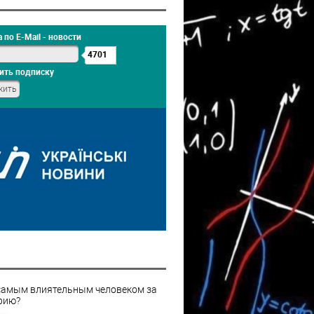
 по E-Mail - новости
4701
ить подписку
самым влиятельным человеком за
рию?