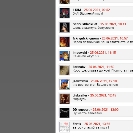
I_DIM -
25.06.2021, 09:52
5кА! Відмінний пост!
SeriousBlackCat -
25.06.2021, 10:11
щось в цьому є, безумовно
fckngufckngmom -
25.06.2021, 10:57
Через деякий час Ваша стаття стане по
impowski -
25.06.2021, 11:15
Каменти жгут! :-D
karinabv -
25.06.2021, 11:50
Коротше, справа до ночі. Після статті р
jsawbwbw -
25.06.2021, 12:10
я в восторге от Вашего стиля
disksaller -
25.06.2021, 12:45
Нормусь
DD_support -
25.06.2021, 13:00
Ну жесть звичайно ...
Fertix -
25.06.2021, 13:56
автору спасибі за пост !!