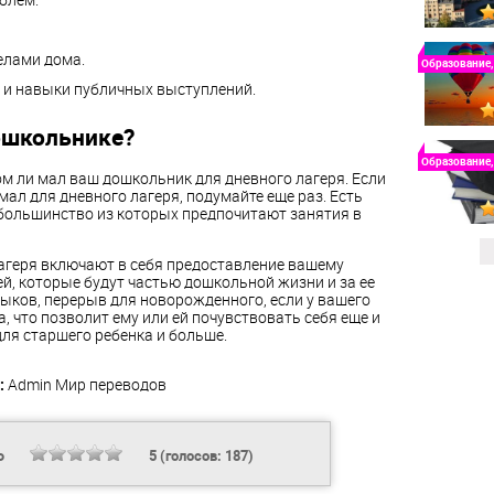
елами дома.
Образование,
 и навыки публичных выступлений.
ошкольнике?
Образование,
м ли мал ваш дошкольник для дневного лагеря. Если
ал для дневного лагеря, подумайте еще раз. Есть
большинство из которых предпочитают занятия в
агеря включают в себя предоставление вашему
й, которые будут частью дошкольной жизни и за ее
ыков, перерыв для новорожденного, если у вашего
, что позволит ему или ей почувствовать себя еще и
ля старшего ребенка и больше.
:
Admin
Мир переводов
Ь
5
(голосов:
187
)