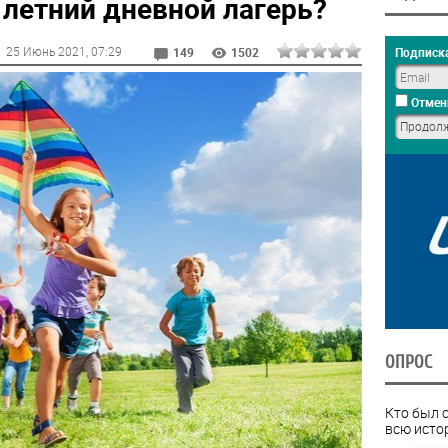
 летний дневной лагерь?
25 Июнь 2021
, 07:29
Подписка
149
1502
Отмен
ОПРОС
Кто был 
всю исто