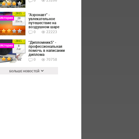
0
23206
2015
"Аэронавт" -
 История
увлекательное
20
Июль
путешествие на
воздушном шаре
0
22223
2015
"Дипломник5" -
 История
профессиональная
8
Авг
помочь в написании
диплома
0
70758
БОЛЬШЕ НОВОСТЕЙ