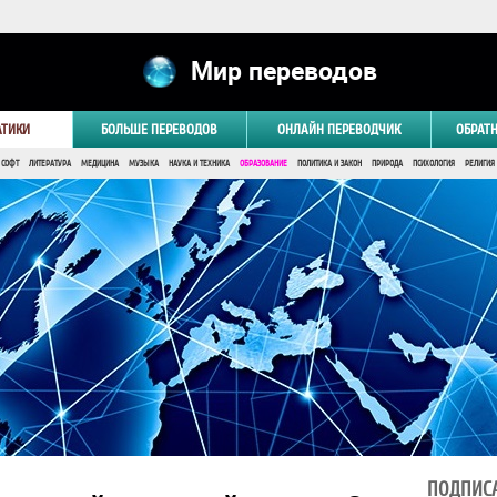
Мир переводов
АТИКИ
БОЛЬШЕ ПЕРЕВОДОВ
ОНЛАЙН ПЕРЕВОДЧИК
ОБРАТ
 СОФТ
ЛИТЕРАТУРА
МЕДИЦИНА
МУЗЫКА
НАУКА И ТЕХНИКА
ОБРАЗОВАНИЕ
ПОЛИТИКА И ЗАКОН
ПРИРОДА
ПСИХОЛОГИЯ
РЕЛИГИЯ
ПОДПИСА