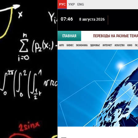
РУС
УКР
ENG
07 46
8 августа 2026
ГЛАВНАЯ
ПЕРЕВОДЫ НА РАЗНЫЕ ТЕМ
АВТО
БИЗНЕС
ЭКОНОМИКА
ЗДОРОВЬЕ
ИНТЕРНЕТ
ИСКУССТВО
КИНО
ПК,