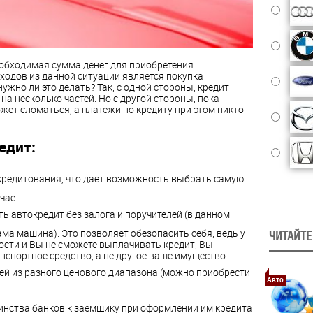
еобходимая сумма денег для приобретения
одов из данной ситуации является покупка
нужно ли это делать? Так, с одной стороны, кредит —
а несколько частей. Но с другой стороны, пока
жет сломаться, а платежи по кредиту при этом никто
едит:
редитования, что дает возможность выбрать самую
чае.
ь автокредит без залога и поручителей (в данном
ма машина). Это позволяет обезопасить себя, ведь у
ЧИТАЙТЕ
ости и Вы не сможете выплачивать кредит, Вы
нспортное средство, а не другое ваше имущество.
й из разного ценового диапазона (можно приобрести
Авто
нства банков к заемщику при оформлении им кредита