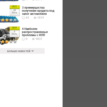
2023
3 преимущества
получения кредита под
23
Июль
залог автомобиля
65
1819
2019
4 Наиболее
распространенные
3
Июнь
проблемы с КПП
0
9837
БОЛЬШЕ НОВОСТЕЙ