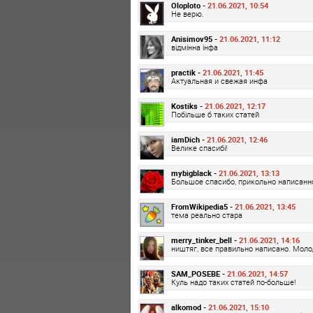
Oloploto -
21.06.2021, 10:54
Не верю.
Anisimov95 -
21.06.2021, 11:12
відмінна інфа
practik -
21.06.2021, 11:45
Актуальная и свежая инфа
Kostiks -
21.06.2021, 12:17
Побільше б таких статей
iamDich -
21.06.2021, 12:46
Велике спасибі!
mybigblack -
21.06.2021, 13:13
Большое спасибо, прикольно написанн
FromWikipedia5 -
21.06.2021, 13:45
тема реально стара
merry_tinker_bell -
21.06.2021, 14:16
ништяг, все правильно написано. Моло
SAM_POSEBE -
21.06.2021, 14:57
Куль надо таких статей по-больше!
alkomod -
21.06.2021, 15:10