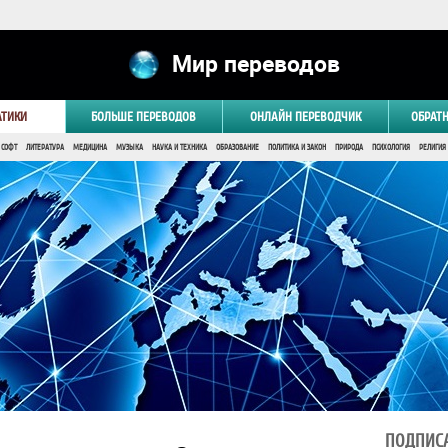
Мир переводов
АТИКИ
БОЛЬШЕ ПЕРЕВОДОВ
ОНЛАЙН ПЕРЕВОДЧИК
ОБРАТ
 СОФТ
ЛИТЕРАТУРА
МЕДИЦИНА
МУЗЫКА
НАУКА И ТЕХНИКА
ОБРАЗОВАНИЕ
ПОЛИТИКА И ЗАКОН
ПРИРОДА
ПСИХОЛОГИЯ
РЕЛИГИЯ
ПОДПИСА