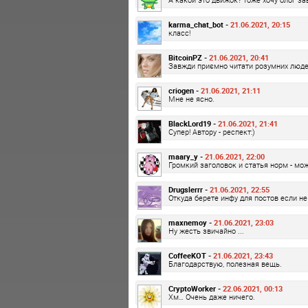
karma_chat_bot -
21.06.2021, 20:15
класс!
BitcoinPZ -
21.06.2021, 20:41
Завжди приємно читати розумних люд
criogen -
21.06.2021, 21:11
Мне не ясно.
BlackLord19 -
21.06.2021, 21:41
Супер! Автору - респект:)
maary_y -
21.06.2021, 22:00
Громкий заголовок и статья норм - мо
Drugslerrr -
21.06.2021, 22:55
Откуда берете инфу для постов если не
maxnemoy -
21.06.2021, 23:03
Ну жесть звичайно ...
CoffeeKOT -
21.06.2021, 23:43
Благодарствую, полезная вещь.
CryptoWorker -
22.06.2021, 00:13
Хм… Очень даже ничего.