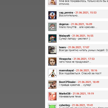
Мне все понравилось, только если бы 
отлично.
cap_pereira -
21.06.2021, 15:53
Восхитительно..
degerus -
21.06.2021, 16:09
Мало почуттів .. але красиво ...
MalayaN -
21.06.2021, 16:55
Супер! Автору - респект :)
hoaru -
21.06.2021, 17:07
Всегда приятно читать умных людей. С
Viraqocha -
21.06.2021, 17:53
чего тока не придумают...
maevskayal -
21.06.2021, 18:16
Все подобається. Спасибі за пост!
BestCPDealer -
21.06.2021, 18:49
І правда креатив ... супер!
Markel38 -
21.06.2021, 19:19
пізнавальна тема
cyberbrg -
21.06.2021, 19:41
А какой это движок? тоже хочу блог за