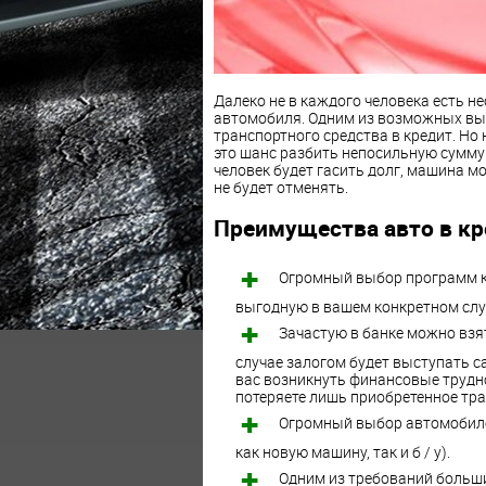
Далеко не в каждого человека есть н
автомобиля. Одним из возможных вых
транспортного средства в кредит. Но 
это шанс разбить непосильную сумму н
человек будет гасить долг, машина мо
не будет отменять.
Преимущества авто в кр
Огромный выбор программ к
выгодную в вашем конкретном слу
Зачастую в банке можно взят
случае залогом будет выступать са
вас возникнуть финансовые трудн
потеряете лишь приобретенное тра
Огромный выбор автомобиле
как новую машину, так и б / у).
Одним из требований больши