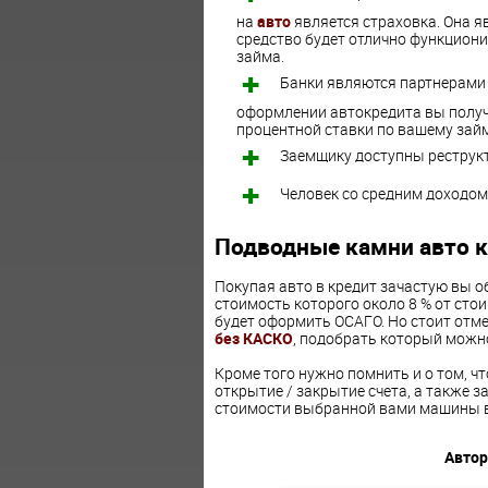
на
авто
является страховка. Она яв
средство будет отлично функциони
займа.
Банки являются партнерами 
оформлении автокредита вы получи
процентной ставки по вашему займ
Заемщику доступны реструкт
Человек со средним доходом
Подводные камни авто 
Покупая авто в кредит зачастую вы 
стоимость которого около 8 % от стои
будет оформить ОСАГО. Но стоит отме
без КАСКО
, подобрать который можно н
Кроме того нужно помнить и о том, ч
открытие / закрытие счета, а также з
стоимости выбранной вами машины в 
Автор