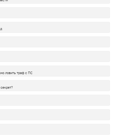
ей
жно ловить траф с ПС
 секрет?