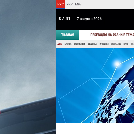
РУС
УКР
ENG
07:41
7 августа 2026
ГЛАВНАЯ
ПЕРЕВОДЫ НА РАЗНЫЕ ТЕМ
АВТО
БИЗНЕС
ЭКОНОМИКА
ЗДОРОВЬЕ
ИНТЕРНЕТ
ИСКУССТВО
КИНО
ПК,