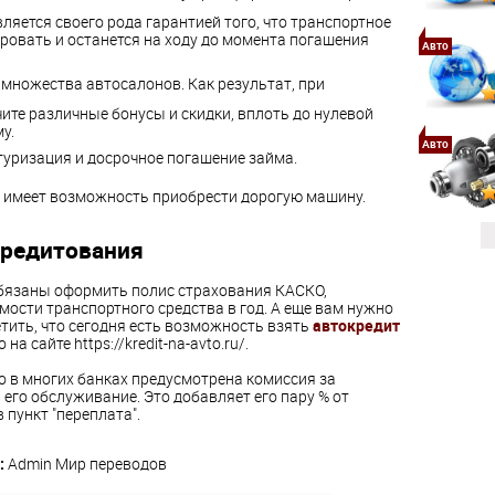
ляется своего рода гарантией того, что транспортное
ровать и останется на ходу до момента погашения
Авто
множества автосалонов. Как результат, при
те различные бонусы и скидки, вплоть до нулевой
у.
Авто
уризация и досрочное погашение займа.
 имеет возможность приобрести дорогую машину.
кредитования
обязаны оформить полис страхования КАСКО,
мости транспортного средства в год. А еще вам нужно
тить, что сегодня есть возможность взять
автокредит
а сайте https://kredit-na-avto.ru/.
то в многих банках предусмотрена комиссия за
а его обслуживание. Это добавляет его пару % от
пункт "переплата".
:
Admin
Мир переводов