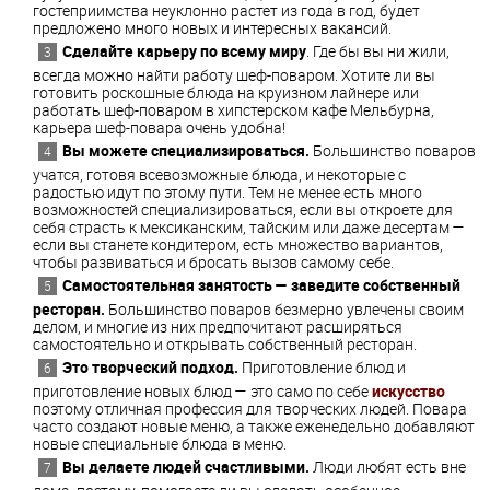
гостеприимства неуклонно растет из года в год, будет
предложено много новых и интересных вакансий.
Сделайте карьеру по всему миру
. Где бы вы ни жили,
всегда можно найти работу шеф-поваром. Хотите ли вы
готовить роскошные блюда на круизном лайнере или
работать шеф-поваром в хипстерском кафе Мельбурна,
карьера шеф-повара очень удобна!
Вы можете специализироваться.
Большинство поваров
учатся, готовя всевозможные блюда, и некоторые с
радостью идут по этому пути. Тем не менее есть много
возможностей специализироваться, если вы откроете для
себя страсть к мексиканским, тайским или даже десертам —
если вы станете кондитером, есть множество вариантов,
чтобы развиваться и бросать вызов самому себе.
Самостоятельная занятость — заведите собственный
ресторан.
Большинство поваров безмерно увлечены своим
делом, и многие из них предпочитают расширяться
самостоятельно и открывать собственный ресторан.
Это творческий подход.
Приготовление блюд и
приготовление новых блюд — это само по себе
искусство
поэтому отличная профессия для творческих людей. Повара
часто создают новые меню, а также еженедельно добавляют
новые специальные блюда в меню.
Вы делаете людей счастливыми.
Люди любят есть вне