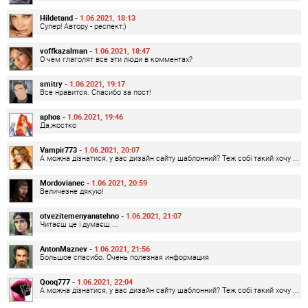
Hildetand -
1.06.2021, 18:13
Супер! Автору - респект:)
voffkazalman -
1.06.2021, 18:47
О чем глаголят все эти люди в комментах?
smitry -
1.06.2021, 19:17
Все нравится. Спасибо за пост!
aphos -
1.06.2021, 19:46
Да,жостко
Vampir773 -
1.06.2021, 20:07
А можна дізнатися, у вас дизайн сайту шаблонний? Теж собі такий хочу ...
Mordovianec -
1.06.2021, 20:59
Величезне дякую!
otvezitemenyanatehno -
1.06.2021, 21:07
Читаєш це і думаєш ...
AntonMaznev -
1.06.2021, 21:56
Большое спасибо. Очень полезная информация
Qooq777 -
1.06.2021, 22:04
А можна дізнатися, у вас дизайн сайту шаблонний? Теж собі такий хочу ...