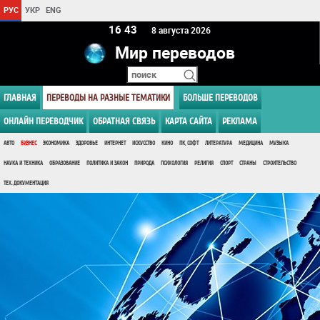
РУС
УКР
ENG
16 43
8 августа 2026
Мир переводов
ГЛАВНАЯ
ПЕРЕВОДЫ НА РАЗНЫЕ ТЕМАТИКИ
БОЛЬШЕ ПЕРЕВОДОВ
ОНЛАЙН ПЕРЕВОДЧИК
ОБРАТНАЯ СВЯЗЬ
КАРТА САЙТА
РЕКЛАМА
АВТО
БИЗНЕС
ЭКОНОМИКА
ЗДОРОВЬЕ
ИНТЕРНЕТ
ИСКУССТВО
КИНО
ПК, СОФТ
ЛИТЕРАТУРА
МЕДИЦИНА
МУЗЫКА
НАУКА И ТЕХНИКА
ОБРАЗОВАНИЕ
ПОЛИТИКА И ЗАКОН
ПРИРОДА
ПСИХОЛОГИЯ
РЕЛИГИЯ
СПОРТ
СТРАНЫ
СТРОИТЕЛЬСТВО
ТЕХ. ДОКУМЕНТАЦИЯ