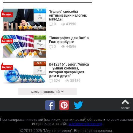
2018
"Белые" способы
Бизнес
оптимизации налогов:
10
Фев
методы
0
43950
2015
"Типография для Вас" в
Бизнес
Екатеринбурге
31
Март
0
44596
2025
&#128161; Блог: “Алиса
Бизнес
— умная колонка,
13
Ноя
которая превращает
дом в друга”
324
35489
БОЛЬШЕ НОВОСТЕЙ
ВВЕРХ
При копировании статей (целиком или их частей) обязательно размещение
гиперссылки на сайт
worldtranslation.org
.
©
2011-2026
"Мир переводов". Все права защищены.