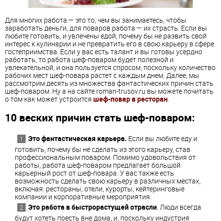
Для многих работа — это то, чем вы занимаетесь, чтобы
заработать деньги, для поваров работа — их страсть. Если вы
любите готовить, и увлечены едой, почему бы не развить свой
интерес к кулинарии и не превратить его в свою карьеру в сфере
гостеприимства. Если у вас есть талант и вы готовы усердно
работать, то работа шеф-поваром будет полезной и
увлекательной, и она пользуется спросом, поскольку количество
рабочих мест шеф-повара растет с каждым днем. Далее, мы
рассмотрим десять из множества фантастических причин стать
шеф-поваром. Ну а на сайте roman-trusov.ru вы можете почитать
о том как может устроится
шеф-повар в ресторан
.
10 веских причин стать шеф-поваром:
Это фантастическая карьера.
Если вы любите еду и
готовить, почему бы не сделать из этого карьеру, став
профессиональным поваром. Помимо удовольствия от
работы, работа шеф-поваром предлагает большой
карьерный рост от шеф-повара. У вас также есть
возможность сделать свою карьеру в различных местах,
включая: рестораны, отели, курорты, кейтеринговые
компании и корпоративные мероприятия.
Это работа в быстрорастущей отрасли
. Люди всегда
будут хотеть поесть вне дома, и, поскольку индустрия