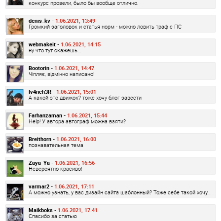
конкурс провели, было бы вообще отлично.
denis_kv -
1.06.2021, 13:49
Громкий заголовок и статья норм - можно ловить траф с ПС
webmakeit -
1.06.2021, 14:15
ну что тут скажешь…
Bootorin -
1.06.2021, 14:47
Чіпляє, відмінно написано!
Iv4nch3R -
1.06.2021, 15:01
А какой это движок? тоже хочу блог завести
Farhanzaman -
1.06.2021, 15:44
Help! У автора автограф можна взяти?
Breithorn -
1.06.2021, 16:00
познавательная тема
Zaya_Ya -
1.06.2021, 16:56
Невероятно красиво!
varmar2 -
1.06.2021, 17:11
А можно узнать, у вас дизайн сайта шаблонный? Тоже себе такой хочу…
Maikboks -
1.06.2021, 17:41
Спасибо за статью