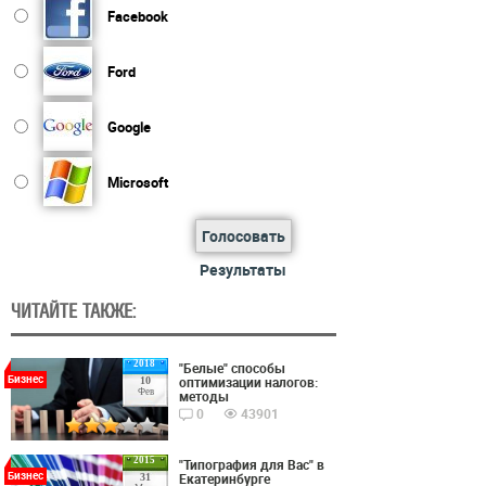
Facebook
Ford
Google
Microsoft
Голосовать
Результаты
ЧИТАЙТЕ ТАКЖЕ:
2018
"Белые" способы
Бизнес
оптимизации налогов:
10
Фев
методы
0
43901
2015
"Типография для Вас" в
Бизнес
Екатеринбурге
31