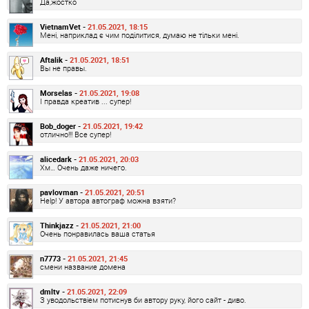
Да,жостко
VietnamVet -
21.05.2021, 18:15
Мені, наприклад є чим поділитися, думаю не тільки мені.
Aftalik -
21.05.2021, 18:51
Вы не правы.
Morselas -
21.05.2021, 19:08
І правда креатив ... супер!
Bob_doger -
21.05.2021, 19:42
отлично!!! Все супер!
alicedark -
21.05.2021, 20:03
Хм… Очень даже ничего.
pavlovman -
21.05.2021, 20:51
Help! У автора автограф можна взяти?
Thinkjazz -
21.05.2021, 21:00
Очень понравилась ваша статья
n7773 -
21.05.2021, 21:45
смени название домена
dmltv -
21.05.2021, 22:09
З уводольствіем потиснув би автору руку, його сайт - диво.