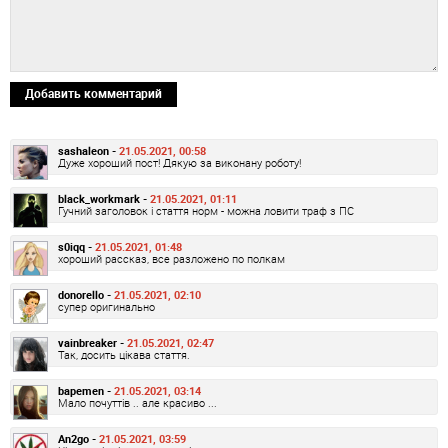
Добавить комментарий
sashaleon -
21.05.2021, 00:58
Дуже хороший пост! Дякую за виконану роботу!
black_workmark -
21.05.2021, 01:11
Гучний заголовок і стаття норм - можна ловити траф з ПС
s0iqq -
21.05.2021, 01:48
хороший рассказ, все разложено по полкам
donorello -
21.05.2021, 02:10
супер оригинально
vainbreaker -
21.05.2021, 02:47
Так, досить цікава стаття.
bapemen -
21.05.2021, 03:14
Мало почуттів .. але красиво ...
An2go -
21.05.2021, 03:59