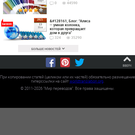
Март
0
44590
2025
&#128161; Блог: “Алиса
Бизнес
— умная колонка,
13
Ноя
которая превращает
дом в друга”
324
35290
БОЛЬШЕ НОВОСТЕЙ
ВВЕРХ
При копировании статей (целиком или их частей) обязательно размещение
гиперссылки на сайт
worldtranslation.org
.
©
2011-2026
"Мир переводов". Все права защищены.