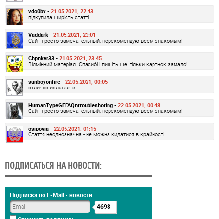
vdo0bv -
21.05.2021, 22:43
підкупила щирість статті
Vaddark -
21.05.2021, 23:01
Сайт просто замечательный, порекомендую всем знакомым!
Chpnker33 -
21.05.2021, 23:45
Відмінний матеріал. Спасибі і пишіть ще, тільки картнок замало!
sunboyonfire -
22.05.2021, 00:05
отлично излагаете
HumanTypeGFFAQntroubleshoting -
22.05.2021, 00:48
Сайт просто замечательный, порекомендую всем знакомым!
osipovia -
22.05.2021, 01:15
Стаття неоднозначна - не можна кидатися в крайності.
ПОДПИСАТЬСЯ НА НОВОСТИ:
Подписка по E-Mail - новости
4698
Отменить подписку