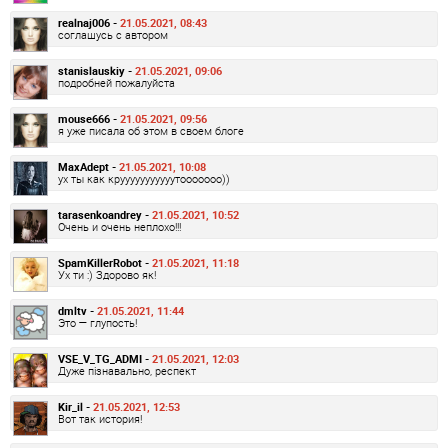
realnaj006 -
21.05.2021, 08:43
соглашусь с автором
stanislauskiy -
21.05.2021, 09:06
подробней пожалуйста
mouse666 -
21.05.2021, 09:56
я уже писала об этом в своем блоге
MaxAdept -
21.05.2021, 10:08
ух ты как крууууууууууутооооооо))
tarasenkoandrey -
21.05.2021, 10:52
Очень и очень неплохо!!!
SpamKillerRobot -
21.05.2021, 11:18
Ух ти :) Здорово як!
dmltv -
21.05.2021, 11:44
Это — глупость!
VSE_V_TG_ADMI -
21.05.2021, 12:03
Дуже пізнавально, респект
Kir_il -
21.05.2021, 12:53
Вот так история!