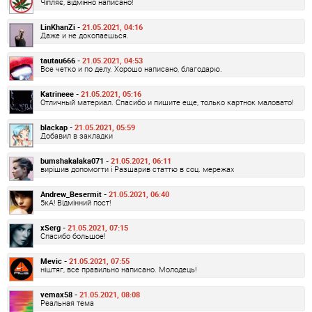
Чіпляє, відмінно написано!
LinKhanZi -
21.05.2021, 04:16
Даже и не докопаешься.
tautau666 -
21.05.2021, 04:53
Все четко и по делу. Хорошо написано, благодарю.
Katrineee -
21.05.2021, 05:16
Отличный материал. Спасибо и пишите еще, только картнок маловато!
blackap -
21.05.2021, 05:59
Добавил в закладки
bumshakalaka071 -
21.05.2021, 06:11
вирішив допомогти і Разшарив статтю в соц. мережах
Andrew_Besermit -
21.05.2021, 06:40
5кА! Відмінний пост!
xSerg -
21.05.2021, 07:15
Спасибо большое!
Mevic -
21.05.2021, 07:55
ніштяг, все правильно написано. Молодець!
vemax58 -
21.05.2021, 08:08
Реальная тема