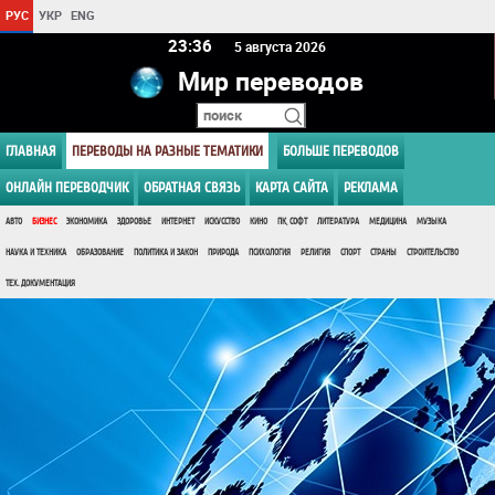
РУС
УКР
ENG
23 36
5 августа 2026
Мир переводов
ГЛАВНАЯ
ПЕРЕВОДЫ НА РАЗНЫЕ ТЕМАТИКИ
БОЛЬШЕ ПЕРЕВОДОВ
ОНЛАЙН ПЕРЕВОДЧИК
ОБРАТНАЯ СВЯЗЬ
КАРТА САЙТА
РЕКЛАМА
АВТО
БИЗНЕС
ЭКОНОМИКА
ЗДОРОВЬЕ
ИНТЕРНЕТ
ИСКУССТВО
КИНО
ПК, СОФТ
ЛИТЕРАТУРА
МЕДИЦИНА
МУЗЫКА
НАУКА И ТЕХНИКА
ОБРАЗОВАНИЕ
ПОЛИТИКА И ЗАКОН
ПРИРОДА
ПСИХОЛОГИЯ
РЕЛИГИЯ
СПОРТ
СТРАНЫ
СТРОИТЕЛЬСТВО
ТЕХ. ДОКУМЕНТАЦИЯ