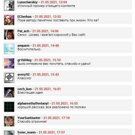
Lunocharskiy -
21.05.2021, 13:04
отличный пример стоящего контента
ECherkas -
21.05.2021, 13:55
Пора автору памятник поставить при жизни. Кто за?
Pal_ach -
21.05.2021, 14:06
Сенкс. Цікаво, і взагалі корисний у Вас сайт
anquem -
21.05.2021, 14:48
Восхитительно..
gr1b04eg -
21.05.2021, 15:10
было интересно вас почитать, спасибо и удачи!
avery92 -
21.05.2021, 15:43
Классно!
cech_kun -
21.05.2021, 16:01
Блестящая идея
alphamethylfentanyl -
21.05.2021, 16:55
хороший рассказ, все разложено по полкам
YourSunHunter -
21.05.2021, 17:18
Спасибо огромное!
freier_mann -
21.05.2021, 17:57