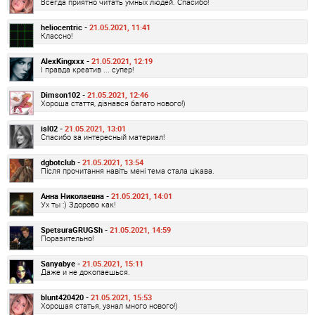
Всегда приятно читать умных людей. Спасибо!
heliocentric -
21.05.2021, 11:41
Классно!
AlexKingxxx -
21.05.2021, 12:19
І правда креатив ... супер!
Dimson102 -
21.05.2021, 12:46
Хороша стаття, дізнався багато нового!)
isl02 -
21.05.2021, 13:01
Спасибо за интересный материал!
dgbotclub -
21.05.2021, 13:54
Після прочитання навіть мені тема стала цікава.
Анна Николаевна -
21.05.2021, 14:01
Ух ты :) Здорово как!
SpetsuraGRUGSh -
21.05.2021, 14:59
Поразительно!
Sanyabye -
21.05.2021, 15:11
Даже и не докопаешься.
blunt420420 -
21.05.2021, 15:53
Хорошая статья, узнал много нового!)