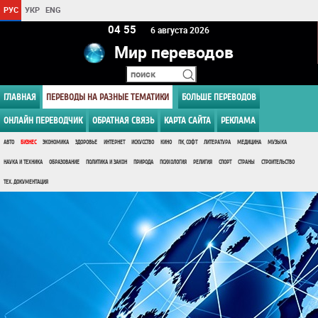
РУС
УКР
ENG
04:55
6 августа 2026
Мир переводов
ГЛАВНАЯ
ПЕРЕВОДЫ НА РАЗНЫЕ ТЕМАТИКИ
БОЛЬШЕ ПЕРЕВОДОВ
ОНЛАЙН ПЕРЕВОДЧИК
ОБРАТНАЯ СВЯЗЬ
КАРТА САЙТА
РЕКЛАМА
АВТО
БИЗНЕС
ЭКОНОМИКА
ЗДОРОВЬЕ
ИНТЕРНЕТ
ИСКУССТВО
КИНО
ПК, СОФТ
ЛИТЕРАТУРА
МЕДИЦИНА
МУЗЫКА
НАУКА И ТЕХНИКА
ОБРАЗОВАНИЕ
ПОЛИТИКА И ЗАКОН
ПРИРОДА
ПСИХОЛОГИЯ
РЕЛИГИЯ
СПОРТ
СТРАНЫ
СТРОИТЕЛЬСТВО
ТЕХ. ДОКУМЕНТАЦИЯ