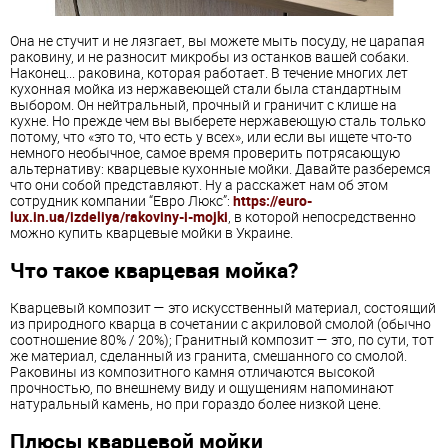
Она не стучит и не лязгает, вы можете мыть посуду, не царапая
раковину, и не разносит микробы из останков вашей собаки.
Наконец... раковина, которая работает. В течение многих лет
кухонная мойка из нержавеющей стали была стандартным
выбором. Он нейтральный, прочный и граничит с клише на
кухне. Но прежде чем вы выберете нержавеющую сталь только
потому, что «это то, что есть у всех», или если вы ищете что-то
немного необычное, самое время проверить потрясающую
альтернативу: кварцевые кухонные мойки. Давайте разберемся
что они собой представляют. Ну а расскажет нам об этом
сотрудник компании “Евро Люкс”:
https://euro-
lux.in.ua/izdeliya/rakoviny-i-mojki
, в которой непосредственно
можно купить кварцевые мойки в Украине.
Что такое кварцевая мойка?
Кварцевый композит — это искусственный материал, состоящий
из природного кварца в сочетании с акриловой смолой (обычно
соотношение 80% / 20%); Гранитный композит — это, по сути, тот
же материал, сделанный из гранита, смешанного со смолой.
Раковины из композитного камня отличаются высокой
прочностью, по внешнему виду и ощущениям напоминают
натуральный камень, но при гораздо более низкой цене.
Плюсы кварцевой мойки