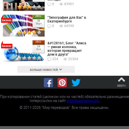
0
43901
2015
"Типография для Вас" в
Бизнес
Екатеринбурге
31
Март
0
44590
2025
&#128161; Блог: “Алиса
Бизнес
— умная колонка,
13
Ноя
которая превращает
дом в друга”
324
35304
БОЛЬШЕ НОВОСТЕЙ
ВВЕРХ
При копировании статей (целиком или их частей) обязательно размещение
гиперссылки на сайт
worldtranslation.org
.
©
2011-2026
"Мир переводов". Все права защищены.