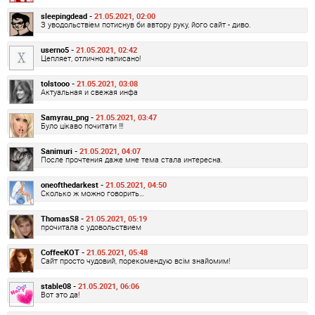
sleepingdead -
21.05.2021, 02:00
З уводольствіем потиснув би автору руку, його сайт - диво.
userno5 -
21.05.2021, 02:42
Цепляет, отлично написано!
tolstooo -
21.05.2021, 03:08
Актуальная и свежая инфа
Samyrau_png -
21.05.2021, 03:47
Було цікаво почитати !!!
Sanimuri -
21.05.2021, 04:07
После прочтения даже мне тема стала интересна.
oneofthedarkest -
21.05.2021, 04:50
Сколько ж можно говорить…
ThomasS8 -
21.05.2021, 05:19
прочитала с удовольствием
CoffeeKOT -
21.05.2021, 05:48
Сайт просто чудовий, порекомендую всім знайомим!
stable08 -
21.05.2021, 06:06
Вот это да!