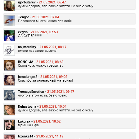
igorbutarev -
21.05.2021, 06:47
думки здорові, але важко читати, не знаю чому.
Tengor -
21.05.2021, 07:04
Полезного много нашла для себя
evgrin -
21.05.2021, 07:53
ДА СУПЕР!!!!!!!!!!!!
no_morality -
21.05.2021, 08:17
смени название домена
BONG_JA -
21.05.2021, 08:43
Сколько ж можно говорить…
jamalungm2 -
21.05.2021, 09:02
Спасибо за интересный материал!
TeenageEmotion -
21.05.2021, 09:47
что-то в этом есть, безусловно
Duhastovna -
21.05.2021, 10:04
думки здорові, але важко читати, не знаю чому.
kukurax -
21.05.2021, 10:52
відмінна інфа
tizenka14 -
21.05.2021, 11:18