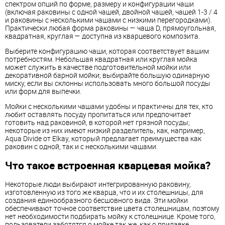
спектром опций по форме, размеру и конфигурации чаши
(включая раковины с одной чашей, двойной чашей, чашей 1-3 / 4
и раковины с несколькими чашами с низкими перегородками).
Практически любая форма раковины — чаша D, прямоугольная,
квадратная, круглая — доступна из кварцевого композита.
Выберите конфигурацию чаши, которая соответствует вашим
потребностям. Небольшая квадратная или круглая мойка
может служить в качестве подготовительной мойки или
декоративной барной мойки; выбирайте большую одинарную
миску, если вы склонны использовать много большой посуды
или форм для выпечки.
Мойки с несколькими чашами удобны и практичны для тех, кто
любит оставлять посуду пропитаться или предпочитает
готовить над раковиной, в которой нет грязной посуды;
некоторые из них имеют низкий разделитель, как, например,
Aqua Divide от Elkay, который предлагает преимущества как
раковин с одной, так и с несколькими чашами.
Что такое встроенная кварцевая мойка?
Некоторые люди выбирают интегрированную раковину,
изготовленную из того же кварца, что и их столешницы, для
создания единообразного бесшовного вида. Эти мойки
обеспечивают точное соответствие цвета столешницам, поэтому
нет необходимости подбирать мойку к столешнице. Кроме того,
пользователи заботятся о мойке так же, как о прилавке.