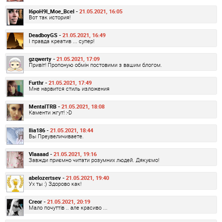
I6poH9I_Moe_BceI -
21.05.2021, 16:05
Вот так история!
DeadboyGS -
21.05.2021, 16:49
І правда креатив ... супер!
gzqwerty -
21.05.2021, 17:09
Привіт! Пропоную обмін постовими з вашим блогом.
Furthr -
21.05.2021, 17:49
Мне нарвится стиль изложения
MentalTRB -
21.05.2021, 18:08
Каменти жгут! :-D
Ilia186 -
21.05.2021, 18:44
Вы Преувеличиваете.
Vlaaaad -
21.05.2021, 19:16
Завжди приємно читати розумних людей. Дякуємо!
abelozertsev -
21.05.2021, 19:40
Ух ты :) Здорово как!
Creor -
21.05.2021, 20:19
Мало почуттів .. але красиво ...