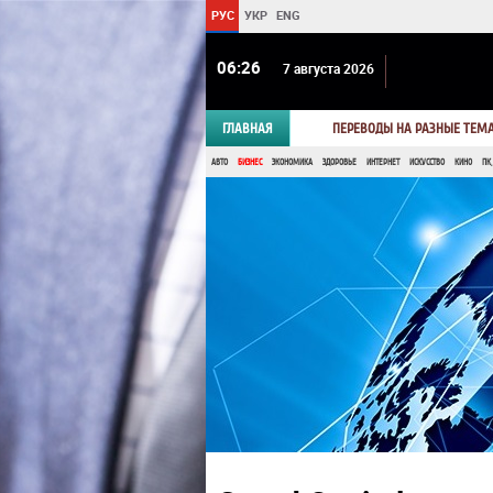
РУС
УКР
ENG
06 26
7 августа 2026
ГЛАВНАЯ
ПЕРЕВОДЫ НА РАЗНЫЕ ТЕМ
АВТО
БИЗНЕС
ЭКОНОМИКА
ЗДОРОВЬЕ
ИНТЕРНЕТ
ИСКУССТВО
КИНО
ПК,