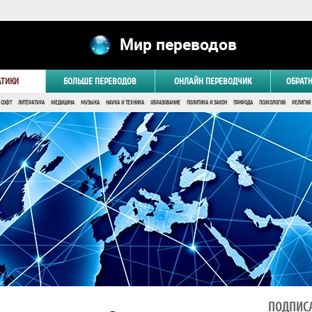
Мир переводов
АТИКИ
БОЛЬШЕ ПЕРЕВОДОВ
ОНЛАЙН ПЕРЕВОДЧИК
ОБРАТ
 СОФТ
ЛИТЕРАТУРА
МЕДИЦИНА
МУЗЫКА
НАУКА И ТЕХНИКА
ОБРАЗОВАНИЕ
ПОЛИТИКА И ЗАКОН
ПРИРОДА
ПСИХОЛОГИЯ
РЕЛИГИЯ
ПОДПИСА