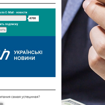
 по E-Mail - новости
4700
ить подписку
мпания самая успешнная?