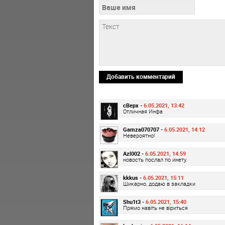
Добавить комментарий
cBepx -
6.05.2021, 13:42
Отличная Инфа
Gamza070707 -
6.05.2021, 14:12
Невероятно!
Azl002 -
6.05.2021, 14:59
новость послал по инету.
kkkus -
6.05.2021, 15:11
Шикарно, додаю в закладки
Shu1t3 -
6.05.2021, 15:40
Прямо навіть не віриться