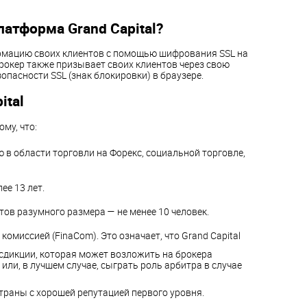
латформа Grand Capital?
рмацию своих клиентов с помощью шифрования SSL на
рокер также призывает своих клиентов через свою
опасности SSL (знак блокировки) в браузере.
ital
ому, что:
 в области торговли на Форекс, социальной торговле,
ее 13 лет.
тов разумного размера — не менее 10 человек.
комиссией (FinaCom). Это означает, что Grand Capital
сдикции, которая может возложить на брокера
 или, в лучшем случае, сыграть роль арбитра в случае
траны с хорошей репутацией первого уровня.