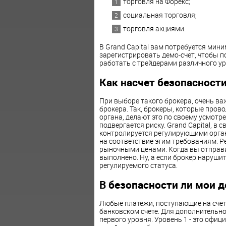
торговля на Форекс;
социальная торговля;
торговля акциями.
В Grand Capital вам потребуется мин
зарегистрировать демо-счет, чтобы п
работать с трейдерами различного ур
Как насчет безопасност
При выборе такого брокера, очень в
брокера. Так, брокеры, которые пров
органа, делают это по своему усмотр
подвергается риску. Grand Capital, в 
контролируется регулирующими орган
на соответствие этим требованиям. 
рыночными ценами. Когда вы отправите
выполнено. Ну, а если брокер наруши
регулируемого статуса.
В безопасности ли мои де
Любые платежи, поступающие на счета
банковском счете. Для дополнительно
первого уровня. Уровень 1 - это офи