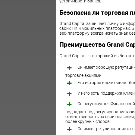
устойчивости банков.
Безопасна ли торговая п
Grand Capital защищает личную инфо
своих ПК и мобильных платформах. Б
веб-платформу всегда искать знак без
Преимущества Grand Cap
Grand Capital - это хороший выбор пот
Он имеет хорошую репутацию
торговле акциями.
Его история насчитывает бол
У него есть поддержка клиен
Он регулируется Финансовой 
подпадает под регулирование юри
ответственность за свои опасения;
более крупных споров.
Он имеет регулирование от с