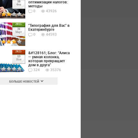
оптимизации налогов:
10
Фев
методы
0
43926
2015
"Типография для Вас" в
Екатеринбурге
31
Март
0
44593
2025
&#128161; Блог: “Алиса
— умная колонка,
13
Ноя
которая превращает
дом в друга”
324
35376
БОЛЬШЕ НОВОСТЕЙ