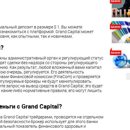
Бизнес
имальный депозит в размере $ 1. Вы можете
Бизнес
ознакомиться с платформой. Grand Capital может
овня, как опытными, так и новичками.
и?
Бизнес
ажны административный орган и регулирующий статус
одят сделки без надзора со стороны регулирующего
ению. Как результат, любой вложенный вами капитал
свою очередь, регулируется. Его деятельность
ами Финансовой комиссии (FinaCom) и проверяется
Регулируемые брокеры не будут манипулировать
 запрос на вывод средств в Grand Capital, это будет
т какие-либо нормативные правила, его могут лишить
ньги с Grand Capital?
 Grand Capital трейдерами, проводятся на отдельном
й безопасности брокер использует для этого банки
циальный показатель финансового здоровья и