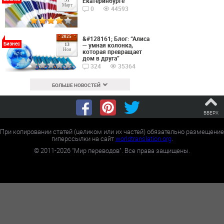
Екатеринбурге
Март
0
44593
2025
&#128161; Блог: “Алиса
Бизнес
— умная колонка,
13
Ноя
которая превращает
дом в друга”
324
35364
БОЛЬШЕ НОВОСТЕЙ
ВВЕРХ
При копировании статей (целиком или их частей) обязательно размещение
гиперссылки на сайт
worldtranslation.org
.
©
2011-2026
"Мир переводов". Все права защищены.