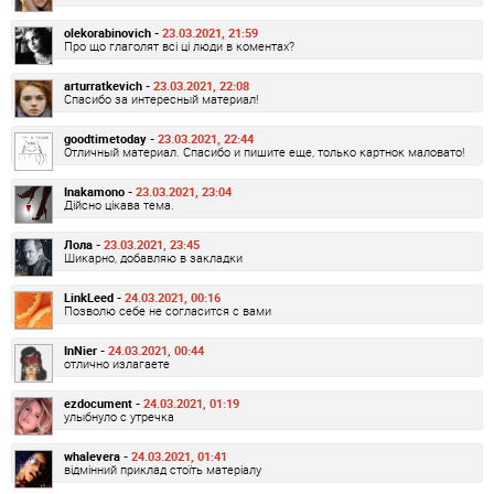
olekorabinovich -
23.03.2021, 21:59
Про що глаголят всі ці люди в коментах?
arturratkevich -
23.03.2021, 22:08
Спасибо за интересный материал!
goodtimetoday -
23.03.2021, 22:44
Отличный материал. Спасибо и пишите еще, только картнок маловато!
Inakamono -
23.03.2021, 23:04
Дійсно цікава тема.
Лола -
23.03.2021, 23:45
Шикарно, добавляю в закладки
LinkLeed -
24.03.2021, 00:16
Позволю себе не согласится с вами
InNier -
24.03.2021, 00:44
отлично излагаете
ezdocument -
24.03.2021, 01:19
улыбнуло с утречка
whalevera -
24.03.2021, 01:41
відмінний приклад стоїть матеріалу