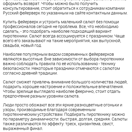
оформить возврат. Чтобы можно было получить
консультирование, стоит обратиться к сотрудникам компании
Русский фейерверк по указанным на сайте контактным данным.
Купить фейерверк и устроить маленький салют без помощи
профессионалов сегодня не проблема. Все, что необходимо
сделать, - это подобрать наиболее подходящий вариант
пиротехники. Салют всегда ассоциируется с праздником. Чаще
всего его заказывают на такие мероприятия, как выпускной,
свадьба, новый год.
Наиболее популярным видом современных фейерверков
являются высотные. Вне зависимости от выбора пиротехники
важно соблюдать правила по её использованию - технику
безопасности. Некоторые праздники отмечаются с салютом
согласно древней традиции.
Салют сможет привлечь внимание большого количества людей,
подарить хорошее настроение и положительные впечатления.
Чтобы зрелище выглядело наиболее феерично, стоит отдать
предпочтение разным уровням салюта.
Люди просто обожают все эти яркие разноцветные огоньки и
узоры, производимые благодаря современным
пиротехническим устройствам. Подбирать пиротехнику можно
по параметру динамичности: быстрая, долгая, средняя. Салюты
также различаются по эффекту: треск, хризантема, свист,
выраженный финал.