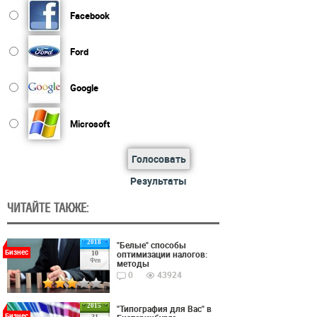
Facebook
Ford
Google
Microsoft
Голосовать
Результаты
ЧИТАЙТЕ ТАКЖЕ:
2018
"Белые" способы
Бизнес
оптимизации налогов:
10
Фев
методы
0
43924
2015
"Типография для Вас" в
Бизнес
31