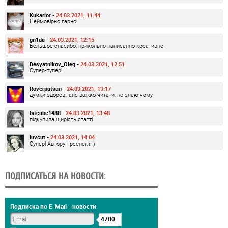
Kukariot -
24.03.2021, 11:44
Неймовірно гарно!
gn1da -
24.03.2021, 12:15
Большое спасибо, прикольно написанно креативно
Desyatnikov_Oleg -
24.03.2021, 12:51
Супер-пупер!
Roverpatsan -
24.03.2021, 13:17
думки здорові, але важко читати, не знаю чому.
bitcube1488 -
24.03.2021, 13:48
підкупила щирість статті
luvcut -
24.03.2021, 14:04
Супер! Автору - респект :)
ПОДПИСАТЬСЯ НА НОВОСТИ:
Подписка по E-Mail - новости
4700