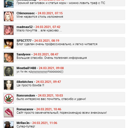
Громкий заголовок и статья норм - можно ловить траф с ПС
Chlenonosec -
24.03.2021, 07:15
Мне нарвится стиль изложения
madmax52 -
24.03.2021, 07:42
Мало почуттів .. але красиво ...
SPSC7777 -
24.03.2021, 08:19
Блог сделан очень профессионально, и легко читается
Sandyeee -
24.03.2021, 08:47
Большое спасибо. Очень полезная информация
Meatball1488 -
24.03.2021, 09:08
ух ти як крууууууууууутооооооо))
ilikebitches -
24.03.2021, 09:47
Це просто бомба !!!
Romromdom -
24.03.2021, 10:03
было интересно вас почитать, спасибо и удачи!
Romazanov -
24.03.2021, 10:46
Сайт просто замечательный, порекомендую всем знакомым!
MrRav3n -
24.03.2021, 11:06
Супер-пупер!