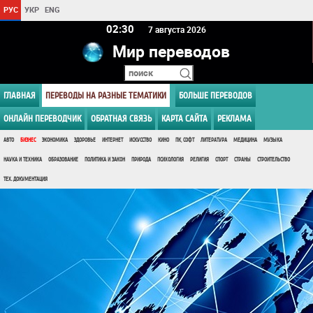
РУС
УКР
ENG
02 30
7 августа 2026
Мир переводов
ГЛАВНАЯ
ПЕРЕВОДЫ НА РАЗНЫЕ ТЕМАТИКИ
БОЛЬШЕ ПЕРЕВОДОВ
ОНЛАЙН ПЕРЕВОДЧИК
ОБРАТНАЯ СВЯЗЬ
КАРТА САЙТА
РЕКЛАМА
АВТО
БИЗНЕС
ЭКОНОМИКА
ЗДОРОВЬЕ
ИНТЕРНЕТ
ИСКУССТВО
КИНО
ПК, СОФТ
ЛИТЕРАТУРА
МЕДИЦИНА
МУЗЫКА
НАУКА И ТЕХНИКА
ОБРАЗОВАНИЕ
ПОЛИТИКА И ЗАКОН
ПРИРОДА
ПСИХОЛОГИЯ
РЕЛИГИЯ
СПОРТ
СТРАНЫ
СТРОИТЕЛЬСТВО
ТЕХ. ДОКУМЕНТАЦИЯ