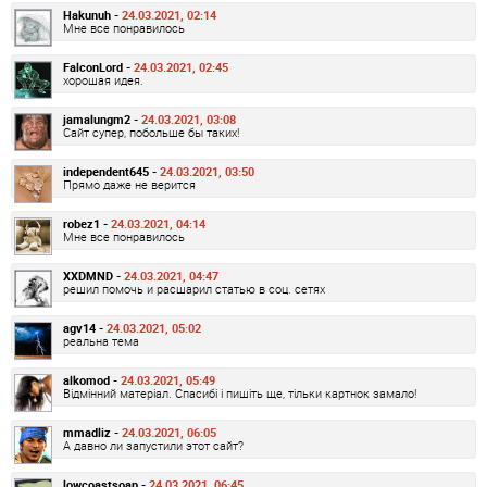
Hakunuh -
24.03.2021, 02:14
Мне все понравилось
FalconLord -
24.03.2021, 02:45
хорошая идея.
jamalungm2 -
24.03.2021, 03:08
Сайт супер, побольше бы таких!
independent645 -
24.03.2021, 03:50
Прямо даже не верится
robez1 -
24.03.2021, 04:14
Мне все понравилось
XXDMND -
24.03.2021, 04:47
решил помочь и расшарил статью в соц. сетях
agv14 -
24.03.2021, 05:02
реальна тема
alkomod -
24.03.2021, 05:49
Відмінний матеріал. Спасибі і пишіть ще, тільки картнок замало!
mmadliz -
24.03.2021, 06:05
А давно ли запустили этот сайт?
lowcoastsoap -
24.03.2021, 06:45