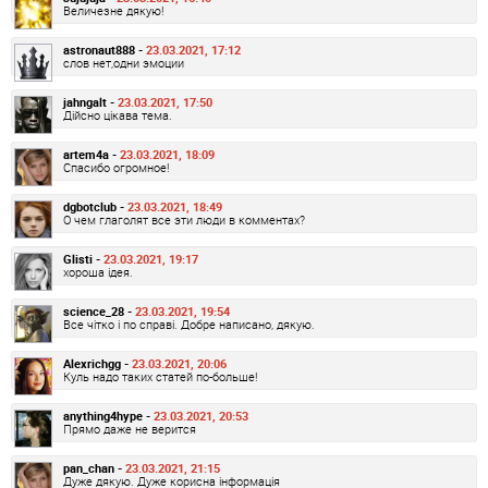
Величезне дякую!
astronaut888 -
23.03.2021, 17:12
слов нет,одни эмоции
jahngalt -
23.03.2021, 17:50
Дійсно цікава тема.
artem4a -
23.03.2021, 18:09
Спасибо огромное!
dgbotclub -
23.03.2021, 18:49
О чем глаголят все эти люди в комментах?
Glisti -
23.03.2021, 19:17
хороша ідея.
science_28 -
23.03.2021, 19:54
Все чітко і по справі. Добре написано, дякую.
Alexrichgg -
23.03.2021, 20:06
Куль надо таких статей по-больше!
anything4hype -
23.03.2021, 20:53
Прямо даже не верится
pan_chan -
23.03.2021, 21:15
Дуже дякую. Дуже корисна інформація