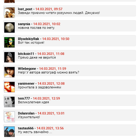
lost_post -
14.03.2021, 09:57
Завжди приємно читати розумних людей. Дякуємо!
sanynia -
14.03.2021, 10:02
новина послав по інету.
BlyadskiyRak -
14.03.2021, 10:50
Вот так история!
bitckoin11 -
14.03.2021, 11:08
Прямо даже не верится
W0ebegone -
14.03.2021, 11:59
Help! У автора автограф можно взять?
yanimener -
14.03.2021, 12:08
прочитала з задоволенням
tem777 -
14.03.2021, 12:59
Великолепная идея
Dolanrolan -
14.03.2021, 13:01
Изумительно!
tautau666 -
14.03.2021, 13:56
Ну жесть звичайно ...