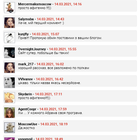
Mercermaksmoscow -
14.03.2021, 14:16
просто афигенно !!!!))
Salymsba -
14.03.2021, 14:43
Хе-хе, мій перший коммент :)
kunjfly -
14.03.2021, 15:07
Привіт! Пропоную обмін постовими з вашим блогом.
OvernightJourney -
14.03.2021, 15:55
Сайт супер, побольше бы таких!
mark_217 -
14.03.2021, 16:02
хороший рассказ, все разложено по полкам
VVIvanov -
14.03.2021, 16:42
цікаво. тільки назва якесь несерйозне.
Skydarin -
14.03.2021, 17:11
просто афигенно!!!!))
AgentCoopr -
14.03.2021, 17:59
Хм ... У кожного Абрама своя програма.
MoscowUse -
14.03.2021, 18:19
Да,жостко
vspomnil -
14.03.2021, 18:49