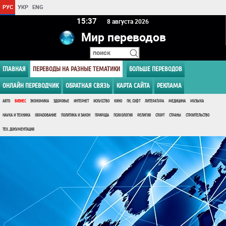
РУС
УКР
ENG
15 37
8 августа 2026
Мир переводов
ГЛАВНАЯ
ПЕРЕВОДЫ НА РАЗНЫЕ ТЕМАТИКИ
БОЛЬШЕ ПЕРЕВОДОВ
ОНЛАЙН ПЕРЕВОДЧИК
ОБРАТНАЯ СВЯЗЬ
КАРТА САЙТА
РЕКЛАМА
АВТО
БИЗНЕС
ЭКОНОМИКА
ЗДОРОВЬЕ
ИНТЕРНЕТ
ИСКУССТВО
КИНО
ПК, СОФТ
ЛИТЕРАТУРА
МЕДИЦИНА
МУЗЫКА
НАУКА И ТЕХНИКА
ОБРАЗОВАНИЕ
ПОЛИТИКА И ЗАКОН
ПРИРОДА
ПСИХОЛОГИЯ
РЕЛИГИЯ
СПОРТ
СТРАНЫ
СТРОИТЕЛЬСТВО
ТЕХ. ДОКУМЕНТАЦИЯ