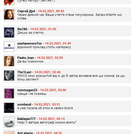
Супер! Автору - респект:)
Сергей Дуб -
14.03.2021, 00:43
Через деякий час Ваша стаття стане популярною. Запам'ятайте мої
слова.
Ilia186 -
14.03.2021, 01:05
Дякую за статтю
sashanevoro7ov -
14.03.2021, 01:49
відмінний приклад стоїть матеріалу
Padre_Ivan -
14.03.2021, 02:09
Да вы сказочник
The1Last -
14.03.2021, 02:44
ИМХО сенс розкритий від А, до Я, автор вичавив все що можна, за що
йому респект!
tommygun23 -
14.03.2021, 03:00
краще і не скажеш
svmbxnd -
14.03.2021, 03:51
я уже писала об этом в своем блоге
Baklajan777 -
14.03.2021, 04:13
Help! У автора автограф можно взять?
ArtLabarin -
14.03.2021, 04:55