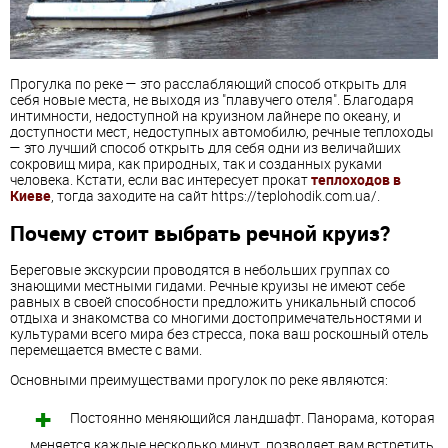
Прогулка по реке — это расслабляющий способ открыть для
себя новые места, не выходя из "плавучего отеля". Благодаря
интимности, недоступной на круизном лайнере по океану, и
доступности мест, недоступных автомобилю, речные теплоходы
— это лучший способ открыть для себя одни из величайших
сокровищ мира, как природных, так и созданных руками
человека. Кстати, если вас интересует прокат
теплоходов в
Киеве
, тогда заходите на сайт https://teplohodik.com.ua/.
Почему стоит выбрать речной круиз?
Береговые экскурсии проводятся в небольших группах со
знающими местными гидами. Речные круизы не имеют себе
равных в своей способности предложить уникальный способ
отдыха и знакомства со многими достопримечательностями и
культурами всего мира без стресса, пока ваш роскошный отель
перемещается вместе с вами.
Основными преимуществами прогулок по реке являются:
Постоянно меняющийся ландшафт. Панорама, которая
меняется каждые несколько минут, позволяет вам встретить