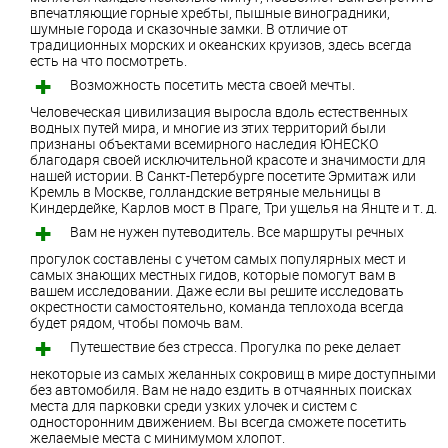
впечатляющие горные хребты, пышные виноградники,
шумные города и сказочные замки. В отличие от
традиционных морских и океанских круизов, здесь всегда
есть на что посмотреть.
Возможность посетить места своей мечты.
Человеческая цивилизация выросла вдоль естественных
водных путей мира, и многие из этих территорий были
признаны объектами всемирного наследия ЮНЕСКО
благодаря своей исключительной красоте и значимости для
нашей истории. В Санкт-Петербурге посетите Эрмитаж или
Кремль в Москве, голландские ветряные мельницы в
Киндердейке, Карлов мост в Праге, Три ущелья на Янцте и т. д.
Вам не нужен путеводитель. Все маршруты речных
прогулок составлены с учетом самых популярных мест и
самых знающих местных гидов, которые помогут вам в
вашем исследовании. Даже если вы решите исследовать
окрестности самостоятельно, команда теплохода всегда
будет рядом, чтобы помочь вам.
Путешествие без стресса. Прогулка по реке делает
некоторые из самых желанных сокровищ в мире доступными
без автомобиля. Вам не надо ездить в отчаянных поисках
места для парковки среди узких улочек и систем с
односторонним движением. Вы всегда сможете посетить
желаемые места с минимумом хлопот.