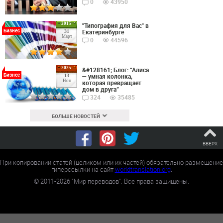
0
43950
2015
"Типография для Вас" в
Бизнес
Екатеринбурге
31
Март
0
44596
2025
&#128161; Блог: “Алиса
Бизнес
— умная колонка,
13
Ноя
которая превращает
дом в друга”
324
35485
БОЛЬШЕ НОВОСТЕЙ
ВВЕРХ
При копировании статей (целиком или их частей) обязательно размещение
гиперссылки на сайт
worldtranslation.org
.
©
2011-2026
"Мир переводов". Все права защищены.