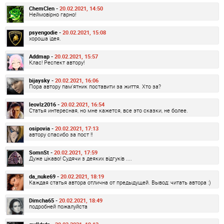
ChemClen -
20.02.2021, 14:50
Неймовірно гарно!
psyengodie -
20.02.2021, 15:08
хороша ідея.
Addmap -
20.02.2021, 15:57
Клас! Респект автору!
bijaysky -
20.02.2021, 16:06
Пора автору пам'ятник поставити за життя. Хто за?
leovlz2016 -
20.02.2021, 16:54
Статья интересная, но мне кажется, все это сказки, не более.
osipovia -
20.02.2021, 17:13
автору спасибо за пост !!
SomnSt -
20.02.2021, 17:59
Дуже цікаво! Судячи з деяких відгуків ....
da_nuke69 -
20.02.2021, 18:19
Каждая статья автора отлична от предыдущей. Вывод: читать автора :)
Dimcha65 -
20.02.2021, 18:49
подробней пожалуйста