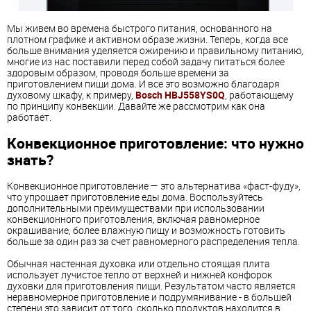
Мы живем во времена быстрого питания, основанного на
плотном графике и активном образе жизни. Теперь, когда все
больше внимания уделяется ожирению и правильному питанию,
многие из нас поставили перед собой задачу питаться более
здоровым образом, проводя больше времени за
приготовлением пищи дома. И все это возможно благодаря
духовому шкафу, к примеру,
Bosch HBJ558YS0Q
, работающему
по принципу конвекции. Давайте же рассмотрим как она
работает.
Конвекционное приготовление: что нужно
знать?
Конвекционное приготовление — это альтернатива «фаст-фуду»,
что упрощает приготовление еды дома. Воспользуйтесь
дополнительными преимуществами при использовании
конвекционного приготовления, включая равномерное
окрашивание, более влажную пищу и возможность готовить
больше за один раз за счет равномерного распределения тепла.
Обычная настенная духовка или отдельно стоящая плита
использует лучистое тепло от верхней и нижней конфорок
духовки для приготовления пищи. Результатом часто является
неравномерное приготовление и подрумянивание - в большей
степени это зависит от того, сколько продуктов находится в