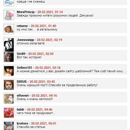
краще і не скажеш
MorsPrincip -
20.02.2021, 01:14
Завжди приємно читати розумних людей. Дякуємо!
rebornz -
20.02.2021, 01:40
ну, нічо так ... в загальному.
Jonesswipp -
20.02.2021, 02:19
отлично излагаете
Siri89 -
20.02.2021, 02:50
Вот так история!
Sellers101 -
20.02.2021, 03:18
А можна дізнатися, у вас дизайн сайту шаблонний? Теж собі такий хочу ...
DIISUS -
20.02.2021, 03:45
Очень хороший пост! Спасибо за проделанную работу!
elfovnet -
20.02.2021, 04:16
Очень и очень неплохо!!!
baldr -
20.02.2021, 04:46
чего тока не придумают...
kroitors -
20.02.2021, 05:01
Спасибо за статью