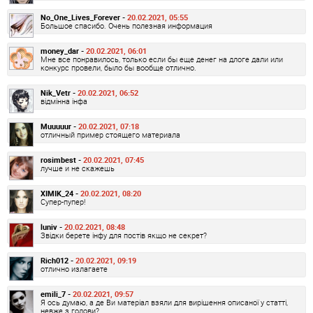
No_One_Lives_Forever -
20.02.2021, 05:55
Большое спасибо. Очень полезная информация
money_dar -
20.02.2021, 06:01
Мне все понравилось, только если бы еще денег на длоге дали или
конкурс провели, было бы вообще отлично.
Nik_Vetr -
20.02.2021, 06:52
відмінна інфа
Muuuuur -
20.02.2021, 07:18
отличный пример стоящего материала
rosimbest -
20.02.2021, 07:45
лучше и не скажешь
XIMIK_24 -
20.02.2021, 08:20
Супер-пупер!
luniv -
20.02.2021, 08:48
Звідки берете інфу для постів якщо не секрет?
Rich012 -
20.02.2021, 09:19
отлично излагаете
emili_7 -
20.02.2021, 09:57
Я ось думаю, а де Ви матеріал взяли для вирішення описаної у статті,
невже з голови?