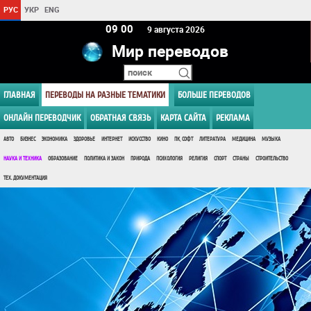
РУС
УКР
ENG
09:00
9 августа 2026
Мир переводов
ГЛАВНАЯ
ПЕРЕВОДЫ НА РАЗНЫЕ ТЕМАТИКИ
БОЛЬШЕ ПЕРЕВОДОВ
ОНЛАЙН ПЕРЕВОДЧИК
ОБРАТНАЯ СВЯЗЬ
КАРТА САЙТА
РЕКЛАМА
АВТО
БИЗНЕС
ЭКОНОМИКА
ЗДОРОВЬЕ
ИНТЕРНЕТ
ИСКУССТВО
КИНО
ПК, СОФТ
ЛИТЕРАТУРА
МЕДИЦИНА
МУЗЫКА
НАУКА И ТЕХНИКА
ОБРАЗОВАНИЕ
ПОЛИТИКА И ЗАКОН
ПРИРОДА
ПСИХОЛОГИЯ
РЕЛИГИЯ
СПОРТ
СТРАНЫ
СТРОИТЕЛЬСТВО
ТЕХ. ДОКУМЕНТАЦИЯ