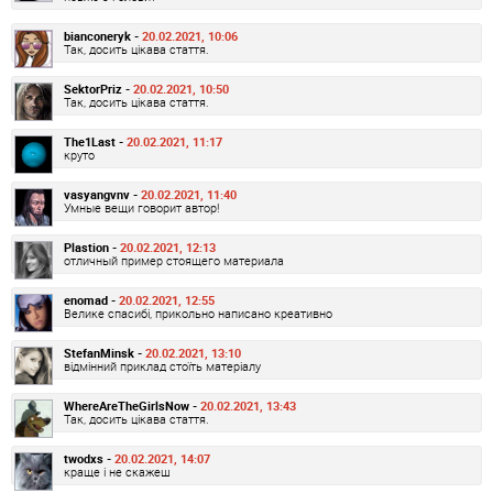
bianconeryk -
20.02.2021, 10:06
Так, досить цікава стаття.
SektorPriz -
20.02.2021, 10:50
Так, досить цікава стаття.
The1Last -
20.02.2021, 11:17
круто
vasyangvnv -
20.02.2021, 11:40
Умные вещи говорит автор!
Plastion -
20.02.2021, 12:13
отличный пример стоящего материала
enomad -
20.02.2021, 12:55
Велике спасибі, прикольно написано креативно
StefanMinsk -
20.02.2021, 13:10
відмінний приклад стоїть матеріалу
WhereAreTheGirlsNow -
20.02.2021, 13:43
Так, досить цікава стаття.
twodxs -
20.02.2021, 14:07
краще і не скажеш