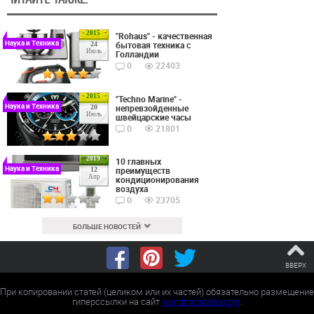
2015
"Rohaus" - качественная
Наука и Техника
бытовая техника с
24
Июль
Голландии
0
22403
2015
"Techno Marine" -
Наука и Техника
непревзойденные
20
Июль
швейцарские часы
0
21801
2019
10 главных
Наука и Техника
преимуществ
12
Апр
кондиционирования
воздуха
0
23705
БОЛЬШЕ НОВОСТЕЙ
ВВЕРХ
При копировании статей (целиком или их частей) обязательно размещение
гиперссылки на сайт
worldtranslation.org
.