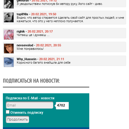
gwlldrdn -
20.02.2021, 19:12
З уводольствіем потиснув би автору руку, його сайт - диво.
top898s -
20.02.2021, 19:50
Видно, что автор старается сделать свой сайт для простых людей, и мне
кажеться, что это у него неплохо получается.
righik -
20.02.2021, 20:17
Читаєш це і думаєш ...
nevsevolod -
20.02.2021, 20:55
Мне понравилось!
Why_Hussein -
20.02.2021, 21:11
Корисного багато знайшла для себе
ПОДПИСАТЬСЯ НА НОВОСТИ:
Подписка по E-Mail - новости
4702
Отменить подписку