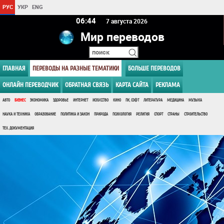
РУС
УКР
ENG
06 44
7 августа 2026
Мир переводов
ГЛАВНАЯ
ПЕРЕВОДЫ НА РАЗНЫЕ ТЕМАТИКИ
БОЛЬШЕ ПЕРЕВОДОВ
ОНЛАЙН ПЕРЕВОДЧИК
ОБРАТНАЯ СВЯЗЬ
КАРТА САЙТА
РЕКЛАМА
АВТО
БИЗНЕС
ЭКОНОМИКА
ЗДОРОВЬЕ
ИНТЕРНЕТ
ИСКУССТВО
КИНО
ПК, СОФТ
ЛИТЕРАТУРА
МЕДИЦИНА
МУЗЫКА
НАУКА И ТЕХНИКА
ОБРАЗОВАНИЕ
ПОЛИТИКА И ЗАКОН
ПРИРОДА
ПСИХОЛОГИЯ
РЕЛИГИЯ
СПОРТ
СТРАНЫ
СТРОИТЕЛЬСТВО
ТЕХ. ДОКУМЕНТАЦИЯ