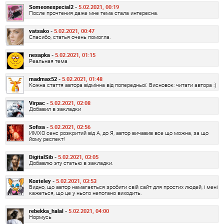
Someonespecial2 -
5.02.2021, 00:19
После прочтения даже мне тема стала интересна.
vatsako -
5.02.2021, 00:47
Спасибо, статья очень помогла.
nesapka -
5.02.2021, 01:15
Реальная тема
madmax52 -
5.02.2021, 01:48
Кожна стаття автора відмінна від попередньої. Висновок: читати автора :)
Virpac -
5.02.2021, 02:08
Добавил в закладки
Sofisa -
5.02.2021, 02:56
ИМХО сенс розкритий від А, до Я, автор вичавив все що можна, за що
йому респект!
DigitalSib -
5.02.2021, 03:05
Добавлю эту статью в закладки.
Kosteley -
5.02.2021, 03:53
Видно, що автор намагається зробити свій сайт для простих людей, і мені
кажеться, що це у нього непогано виходить.
rebekka_halal -
5.02.2021, 04:00
Нормусь