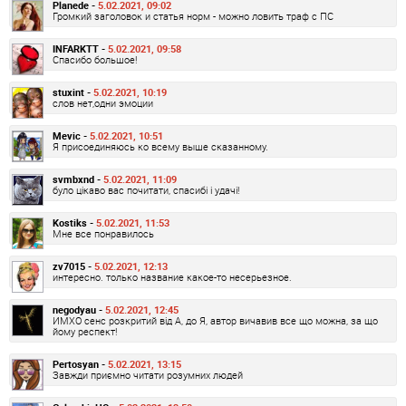
Planede -
5.02.2021, 09:02
Громкий заголовок и статья норм - можно ловить траф с ПС
INFARKTT -
5.02.2021, 09:58
Спасибо большое!
stuxint -
5.02.2021, 10:19
слов нет,одни эмоции
Mevic -
5.02.2021, 10:51
Я присоединяюсь ко всему выше сказанному.
svmbxnd -
5.02.2021, 11:09
було цікаво вас почитати, спасибі і удачі!
Kostiks -
5.02.2021, 11:53
Мне все понравилось
zv7015 -
5.02.2021, 12:13
интересно. только название какое-то несерьезное.
negodyau -
5.02.2021, 12:45
ИМХО сенс розкритий від А, до Я, автор вичавив все що можна, за що
йому респект!
Pertosyan -
5.02.2021, 13:15
Завжди приємно читати розумних людей