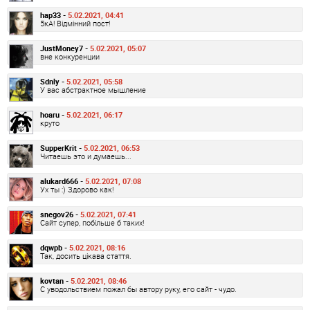
hap33 -
5.02.2021, 04:41
5кА! Відмінний пост!
JustMoney7 -
5.02.2021, 05:07
вне конкуренции
Sdnly -
5.02.2021, 05:58
У вас абстрактное мышление
hoaru -
5.02.2021, 06:17
круто
SupperKrit -
5.02.2021, 06:53
Читаешь это и думаешь...
alukard666 -
5.02.2021, 07:08
Ух ты :) Здорово как!
snegov26 -
5.02.2021, 07:41
Сайт супер, побільше б таких!
dqwpb -
5.02.2021, 08:16
Так, досить цікава стаття.
kovtan -
5.02.2021, 08:46
С уводольствием пожал бы автору руку, его сайт - чудо.