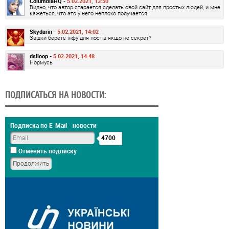
ColumbiaHQ -
5.02.2021, 13:50
Видно, что автор старается сделать свой сайт для простых людей, и мне
кажеться, что это у него неплохо получается.
Skydarin -
5.02.2021, 14:02
Звідки берете інфу для постів якщо не секрет?
dslloop -
5.02.2021, 14:48
Нормусь
ПОДПИСАТЬСЯ НА НОВОСТИ:
Подписка по E-Mail - новости
4700
Отменить подписку