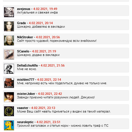
avejesus -
4.02.2021, 19:49
Актуальная и свежая инфа
Gradx -
4.02.2021, 20:14
Шикарно, добавляю в закладки
NikStroker -
4.02.2021, 20:56
Сайт просто чудовий, порекомендую всім знайомим!
SCanelo -
4.02.2021, 21:19
Шикарно, додаю в закладки
DeltaEchoAlfa -
4.02.2021, 21:56
Мне не ясно.
mishlen777 -
4.02.2021, 22:14
Мне, например есть чем поделиться, думаю не только мне.
misterJoker -
4.02.2021, 22:42
Завжди приємно читати розумних людей. Дякуємо!
vaaster -
4.02.2021, 23:13
Може Ваш сайт навіть підніметься у видачі за такий матеріал.
neuroleptic -
4.02.2021, 23:51
Громкий заголовок и статья норм - можно ловить траф с ПС