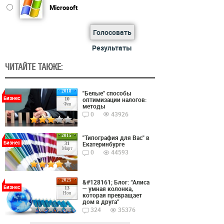
Microsoft
Голосовать
Результаты
ЧИТАЙТЕ ТАКЖЕ:
2018
"Белые" способы
Бизнес
оптимизации налогов:
10
Фев
методы
0
43926
2015
"Типография для Вас" в
Бизнес
Екатеринбурге
31
Март
0
44593
2025
&#128161; Блог: “Алиса
Бизнес
— умная колонка,
13
Ноя
которая превращает
дом в друга”
324
35376