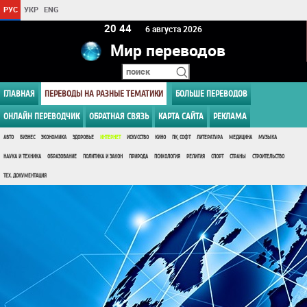
РУС
УКР
ENG
20:44
6 августа 2026
Мир переводов
ГЛАВНАЯ
ПЕРЕВОДЫ НА РАЗНЫЕ ТЕМАТИКИ
БОЛЬШЕ ПЕРЕВОДОВ
ОНЛАЙН ПЕРЕВОДЧИК
ОБРАТНАЯ СВЯЗЬ
КАРТА САЙТА
РЕКЛАМА
АВТО
БИЗНЕС
ЭКОНОМИКА
ЗДОРОВЬЕ
ИНТЕРНЕТ
ИСКУССТВО
КИНО
ПК, СОФТ
ЛИТЕРАТУРА
МЕДИЦИНА
МУЗЫКА
НАУКА И ТЕХНИКА
ОБРАЗОВАНИЕ
ПОЛИТИКА И ЗАКОН
ПРИРОДА
ПСИХОЛОГИЯ
РЕЛИГИЯ
СПОРТ
СТРАНЫ
СТРОИТЕЛЬСТВО
ТЕХ. ДОКУМЕНТАЦИЯ