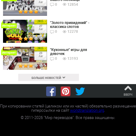
Авг
0
12854
2015
"Золото привидений" -
Интернет
классика слотов
27
Авг
0
12278
2015
"Кухонные" игры для
Интернет
девочек
23
Авг
0
13193
БОЛЬШЕ НОВОСТЕЙ
ВВЕРХ
При копировании статей (целиком или их частей) обязательно размещение
гиперссылки на сайт
worldtranslation.org
.
©
2011-2026
"Мир переводов". Все права защищены.