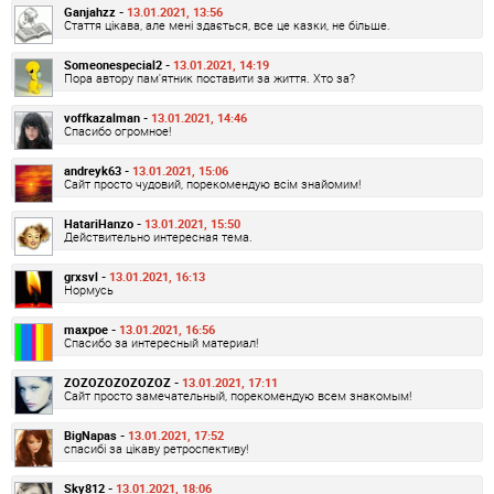
Ganjahzz -
13.01.2021, 13:56
Стаття цікава, але мені здається, все це казки, не більше.
Someonespecial2 -
13.01.2021, 14:19
Пора автору пам'ятник поставити за життя. Хто за?
voffkazalman -
13.01.2021, 14:46
Спасибо огромное!
andreyk63 -
13.01.2021, 15:06
Сайт просто чудовий, порекомендую всім знайомим!
HatariHanzo -
13.01.2021, 15:50
Действительно интересная тема.
grxsvl -
13.01.2021, 16:13
Нормусь
maxpoe -
13.01.2021, 16:56
Спасибо за интересный материал!
ZOZOZOZOZOZOZ -
13.01.2021, 17:11
Сайт просто замечательный, порекомендую всем знакомым!
BigNapas -
13.01.2021, 17:52
спасибі за цікаву ретроспективу!
Sky812 -
13.01.2021, 18:06