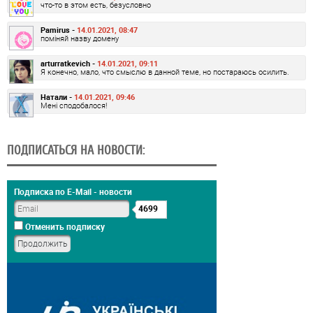
что-то в этом есть, безусловно
Pamirus -
14.01.2021, 08:47
поміняй назву домену
arturratkevich -
14.01.2021, 09:11
Я конечно, мало, что смыслю в данной теме, но постараюсь осилить.
Натали -
14.01.2021, 09:46
Мені сподобалося!
ПОДПИСАТЬСЯ НА НОВОСТИ:
Подписка по E-Mail - новости
4699
Отменить подписку