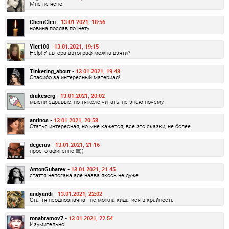
Мне не ясно.
ChemClen -
13.01.2021, 18:56
новина послав по інету.
Ylet100 -
13.01.2021, 19:15
Help! У автора автограф можна взяти?
Tinkering_about -
13.01.2021, 19:48
Спасибо за интересный материал!
drakeserg -
13.01.2021, 20:02
мысли здравые, но тяжело читать, не знаю почему.
antinos -
13.01.2021, 20:58
Статья интересная, но мне кажется, все это сказки, не более.
degerus -
13.01.2021, 21:16
просто афигенно !!!!))
AntonGubarev -
13.01.2021, 21:45
стаття непогана але назва якось не дуже
andyandi -
13.01.2021, 22:02
Стаття неоднозначна - не можна кидатися в крайності.
ronabramov7 -
13.01.2021, 22:54
Изумительно!