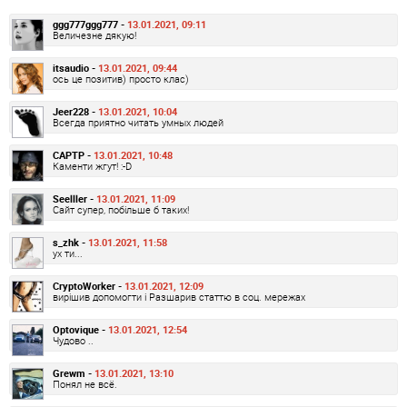
ggg777ggg777 -
13.01.2021, 09:11
Величезне дякую!
itsaudio -
13.01.2021, 09:44
ось це позитив) просто клас)
Jeer228 -
13.01.2021, 10:04
Всегда приятно читать умных людей
CAPTP -
13.01.2021, 10:48
Каменти жгут! :-D
Seelller -
13.01.2021, 11:09
Сайт супер, побільше б таких!
s_zhk -
13.01.2021, 11:58
ух ти...
CryptoWorker -
13.01.2021, 12:09
вирішив допомогти і Разшарив статтю в соц. мережах
Optovique -
13.01.2021, 12:54
Чудово ..
Grewm -
13.01.2021, 13:10
Понял не всё.