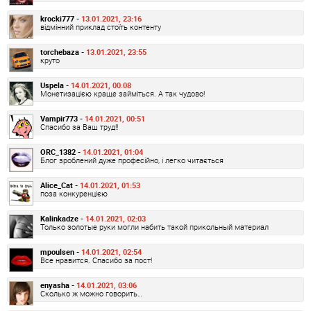
krocki777 -
13.01.2021, 23:16
відмінний приклад стоїть контенту
torchebaza -
13.01.2021, 23:55
круто
Uspela -
14.01.2021, 00:08
Монетизацією краще займіться. А так чудово!
Vampir773 -
14.01.2021, 00:51
Спасибо за Ваш труд!!
ORC_1382 -
14.01.2021, 01:04
Блог зроблений дуже професійно, і легко читається
Alice_Cat -
14.01.2021, 01:53
поза конкуренцією
Kalinkadze -
14.01.2021, 02:03
Только золотые руки могли набить такой прикольный материал
mpoulsen -
14.01.2021, 02:54
Все нравится. Спасибо за пост!
enyasha -
14.01.2021, 03:06
Сколько ж можно говорить…