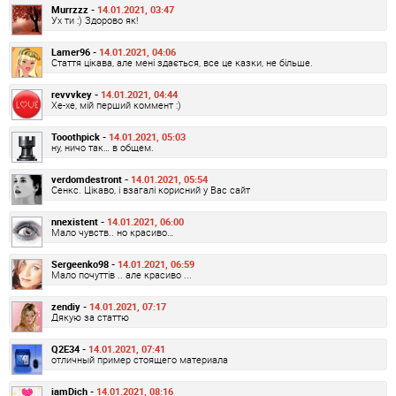
Murrzzz -
14.01.2021, 03:47
Ух ти :) Здорово як!
Lamer96 -
14.01.2021, 04:06
Стаття цікава, але мені здається, все це казки, не більше.
revvvkey -
14.01.2021, 04:44
Хе-хе, мій перший коммент :)
Tooothpick -
14.01.2021, 05:03
ну, ничо так… в общем.
verdomdestront -
14.01.2021, 05:54
Сенкс. Цікаво, і взагалі корисний у Вас сайт
nnexistent -
14.01.2021, 06:00
Мало чувств.. но красиво…
Sergeenko98 -
14.01.2021, 06:59
Мало почуттів .. але красиво ...
zendiy -
14.01.2021, 07:17
Дякую за статтю
Q2E34 -
14.01.2021, 07:41
отличный пример стоящего материала
iamDich -
14.01.2021, 08:16