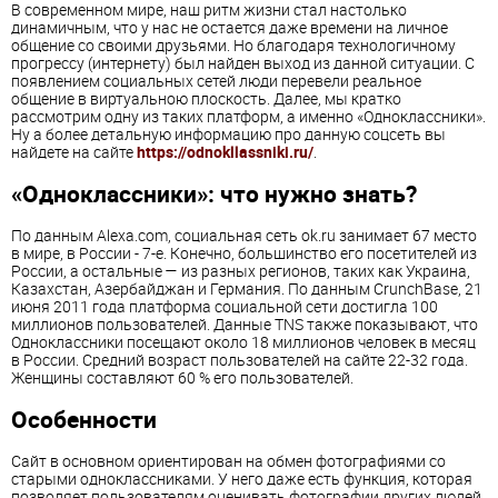
В современном мире, наш ритм жизни стал настолько
динамичным, что у нас не остается даже времени на личное
общение со своими друзьями. Но благодаря технологичному
прогрессу (интернету) был найден выход из данной ситуации. С
появлением социальных сетей люди перевели реальное
общение в виртуальною плоскость. Далее, мы кратко
рассмотрим одну из таких платформ, а именно «Одноклассники».
Ну а более детальную информацию про данную соцсеть вы
найдете на сайте
https://odnokllassniki.ru/
.
«Одноклассники»: что нужно знать?
По данным Alexa.com, социальная сеть ok.ru занимает 67 место
в мире, в России - 7-е. Конечно, большинство его посетителей из
России, а остальные — из разных регионов, таких как Украина,
Казахстан, Азербайджан и Германия. По данным CrunchBase, 21
июня 2011 года платформа социальной сети достигла 100
миллионов пользователей. Данные TNS также показывают, что
Одноклассники посещают около 18 миллионов человек в месяц
в России. Средний возраст пользователей на сайте 22-32 года.
Женщины составляют 60 % его пользователей.
Особенности
Сайт в основном ориентирован на обмен фотографиями со
старыми одноклассниками. У него даже есть функция, которая
позволяет пользователям оценивать фотографии других людей.