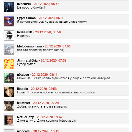
uvdem98 -
20.12.2020, 05:45
Це просто бомба !!!
Cypressman -
20.12.2020, 06:00
Я присоединяюсь ко всему выше сказанному.
RedBullxD -
20.12.2020, 06:50
Нормусь
Molodoimontana -
20.12.2020, 07:06
вот это позитив) просто класс)
Jimmy_diGriz -
20.12.2020, 07:52
Супер-пупер!
n0tabug -
20.12.2020, 08:11
Може Ваш сайт навіть підніметься у видачі за такий матеріал.
liberaln -
20.12.2020, 08:58
Привіт! Пропоную обмін постовими з вашим блогом.
leksthief -
20.12.2020, 09:20
Добавлю эту статью в закладки.
NotSoHazy -
20.12.2020, 09:42
Дуже дякую. Дуже корисна інформація
nicocalai -
20.12.2020, 10:11