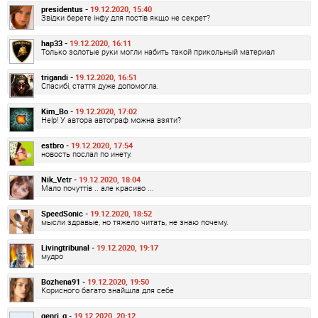
presidentus -
19.12.2020, 15:40
Звідки берете інфу для постів якщо не секрет?
hap33 -
19.12.2020, 16:11
Только золотые руки могли набить такой прикольный материал
trigandi -
19.12.2020, 16:51
Спасибі, стаття дуже допомогла.
Kim_Bo -
19.12.2020, 17:02
Help! У автора автограф можна взяти?
estbro -
19.12.2020, 17:54
новость послал по инету.
Nik_Vetr -
19.12.2020, 18:04
Мало почуттів .. але красиво ...
SpeedSonic -
19.12.2020, 18:52
мысли здравые, но тяжело читать, не знаю почему.
Livingtribunal -
19.12.2020, 19:17
мудро
Bozhena91 -
19.12.2020, 19:50
Корисного багато знайшла для себе
genri_g -
19.12.2020, 20:12