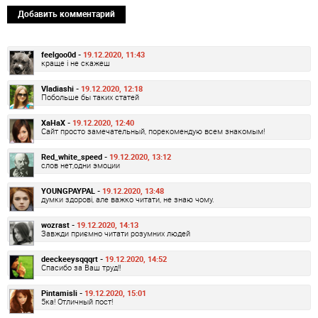
Добавить комментарий
feelgoo0d -
19.12.2020, 11:43
краще і не скажеш
Vladiashi -
19.12.2020, 12:18
Побольше бы таких статей
XaHaX -
19.12.2020, 12:40
Сайт просто замечательный, порекомендую всем знакомым!
Red_white_speed -
19.12.2020, 13:12
слов нет,одни эмоции
YOUNGPAYPAL -
19.12.2020, 13:48
думки здорові, але важко читати, не знаю чому.
wozrast -
19.12.2020, 14:13
Завжди приємно читати розумних людей
deeckeeysqqqrt -
19.12.2020, 14:52
Спасибо за Ваш труд!!
Pintamisli -
19.12.2020, 15:01
5ка! Отличный пост!