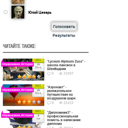
Юлий Цезарь
Голосовать
Результаты
ЧИТАЙТЕ ТАКЖЕ:
2015
"Lyceum Alpinum Zuoz" -
Образование, История
школа-пансион в
19
Июль
Швейцарии
0
23207
2015
"Аэронавт" -
Образование, История
увлекательное
20
Июль
путешествие на
воздушном шаре
0
22223
2015
"Дипломник5" -
Образование, История
профессиональная
8
Авг
помочь в написании
диплома
0
70766