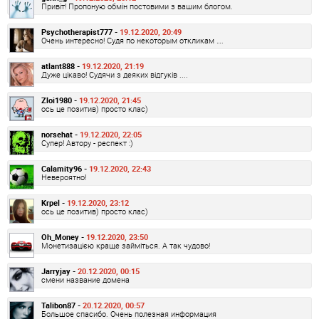
Привіт! Пропоную обмін постовими з вашим блогом.
Psychotherapist777 -
19.12.2020, 20:49
Очень интересно! Судя по некоторым откликам ….
atlant888 -
19.12.2020, 21:19
Дуже цікаво! Судячи з деяких відгуків ....
Zloi1980 -
19.12.2020, 21:45
ось це позитив) просто клас)
norsehat -
19.12.2020, 22:05
Супер! Автору - респект :)
Calamity96 -
19.12.2020, 22:43
Невероятно!
Krpel -
19.12.2020, 23:12
ось це позитив) просто клас)
Oh_Money -
19.12.2020, 23:50
Монетизацією краще займіться. А так чудово!
Jarryjay -
20.12.2020, 00:15
смени название домена
Talibon87 -
20.12.2020, 00:57
Большое спасибо. Очень полезная информация