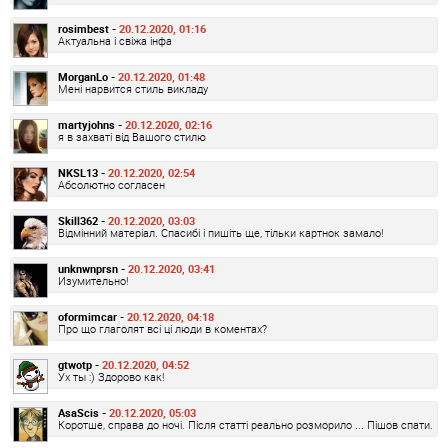
rosimbest -
20.12.2020, 01:16
Актуальна і свіжа інфа
MorganLo -
20.12.2020, 01:48
Мені нарвится стиль викладу
martyjohns -
20.12.2020, 02:16
я в захваті від Вашого стилю
NKSL13 -
20.12.2020, 02:54
Абсолютно согласен
Skill362 -
20.12.2020, 03:03
Відмінний матеріал. Спасибі і пишіть ще, тільки картнок замало!
unknwnprsn -
20.12.2020, 03:41
Изумительно!
oformimcar -
20.12.2020, 04:18
Про що глаголят всі ці люди в коментах?
gtwotp -
20.12.2020, 04:52
Ух ты :) Здорово как!
AsaScis -
20.12.2020, 05:03
Коротше, справа до ночі. Після статті реально розморило ... Пішов спати.