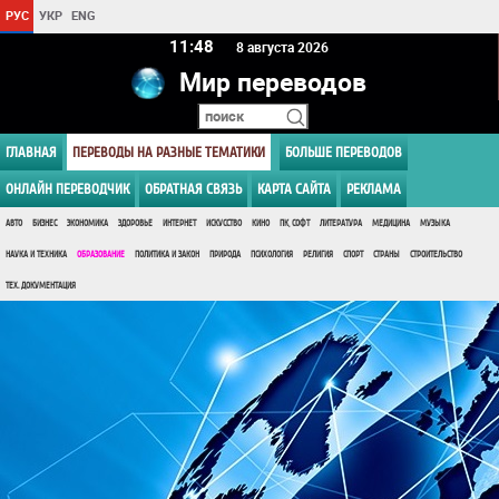
РУС
УКР
ENG
11 48
8 августа 2026
Мир переводов
ГЛАВНАЯ
ПЕРЕВОДЫ НА РАЗНЫЕ ТЕМАТИКИ
БОЛЬШЕ ПЕРЕВОДОВ
ОНЛАЙН ПЕРЕВОДЧИК
ОБРАТНАЯ СВЯЗЬ
КАРТА САЙТА
РЕКЛАМА
АВТО
БИЗНЕС
ЭКОНОМИКА
ЗДОРОВЬЕ
ИНТЕРНЕТ
ИСКУССТВО
КИНО
ПК, СОФТ
ЛИТЕРАТУРА
МЕДИЦИНА
МУЗЫКА
НАУКА И ТЕХНИКА
ОБРАЗОВАНИЕ
ПОЛИТИКА И ЗАКОН
ПРИРОДА
ПСИХОЛОГИЯ
РЕЛИГИЯ
СПОРТ
СТРАНЫ
СТРОИТЕЛЬСТВО
ТЕХ. ДОКУМЕНТАЦИЯ