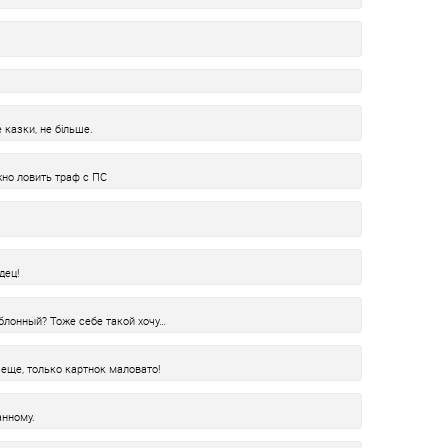
е казки, не більше.
жно ловить траф с ПС
дец!
аблонный? Тоже себе такой хочу…
еще, только картнок маловато!
нному.