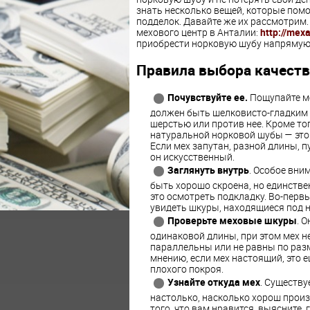
знать несколько вещей, которые помо
подделок. Давайте же их рассмотрим.
мехового центр в Анталии:
http://mex
приобрести норковую шубу напрямую
Правила выбора качеств
Почувствуйте ее.
Пощупайте ме
должен быть шелковисто-гладким н
шерстью или против нее. Кроме тог
натуральной норковой шубы — это 
Если мех запутан, разной длины, п
он искусственный.
Заглянуть внутрь
. Особое вни
быть хорошо скроена, но единстве
это осмотреть подкладку. Во-перв
увидеть шкуры, находящиеся под н
Проверьте меховые шкуры
. 
одинаковой длины, при этом мех н
параллельны или не равны по разм
мнению, если мех настоящий, это е
плохого покроя.
Узнайте откуда мех
. Существу
настолько, насколько хорош произ
того, что вам нравится, выясните,