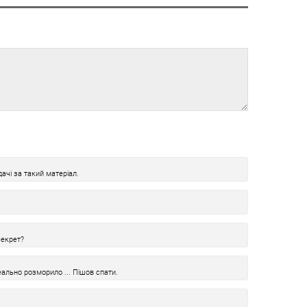
ачі за такий матеріал.
секрет?
еально розморило ... Пішов спати.