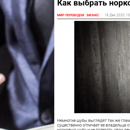
Как выбрать норк
:
18 Дек 2020
, 1
МИР ПЕРЕВОДОВ
БИЗНЕС
Немногие шубы выглядят так же гламу
существенно отличает ее владельца от
норковую шубу и не потерять свои де