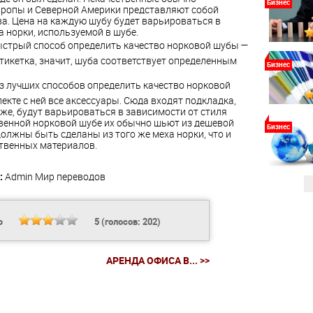
Бизнес
Европы и Северной Америки представляют собой
ва. Цена на каждую шубу будет варьироваться в
а норки, используемой в шубе.
ыстрый способ определить качество норковой шубы —
 этикетка, значит, шуба соответствует определенным
Бизнес
из лучших способов определить качество норковой
екте с ней все аксессуары. Сюда входят подкладка,
 же, будут варьироваться в зависимости от стиля
твенной норковой шубе их обычно шьют из дешевой
Бизнес
должны быть сделаны из того же меха норки, что и
ственных материалов.
:
Admin
Мир переводов
Ь
5
(голосов:
202
)
АРЕНДА ОФИСА В... >>