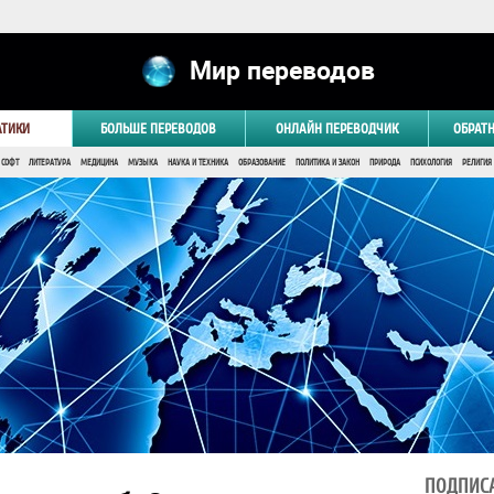
Мир переводов
АТИКИ
БОЛЬШЕ ПЕРЕВОДОВ
ОНЛАЙН ПЕРЕВОДЧИК
ОБРАТ
 СОФТ
ЛИТЕРАТУРА
МЕДИЦИНА
МУЗЫКА
НАУКА И ТЕХНИКА
ОБРАЗОВАНИЕ
ПОЛИТИКА И ЗАКОН
ПРИРОДА
ПСИХОЛОГИЯ
РЕЛИГИЯ
ПОДПИСА