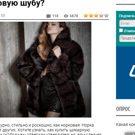
овую шубу?
0:59
Подписка
118
6878
Отмен
ОПРОС
Какая ко
рно, стильно и роскошно, как норковая. Норка
 других. Хотите узнать, как купить шикарную
ньги? Если вы ответили утвердительно, вам следует