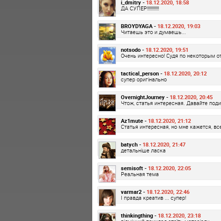
i_dmitry -
18.12.2020, 18:58
ДА СУПЕР!!!!!!!!!!!!
BROYDYAGA -
18.12.2020, 19:03
Читаешь это и думаешь...
notsodo -
18.12.2020, 19:51
Очень интересно! Судя по некоторым о
tactical_person -
18.12.2020, 20:12
супер оригінально
OvernightJourney -
18.12.2020, 20:45
Чтож, статья интересная. Давайте под
Az1mute -
18.12.2020, 21:12
Статья интересная, но мне кажется, все
batych -
18.12.2020, 21:47
детальніше ласка
semisoft -
18.12.2020, 22:05
Реальная тема
varmar2 -
18.12.2020, 22:46
І правда креатив ... супер!
thinkingthing -
18.12.2020, 23:18