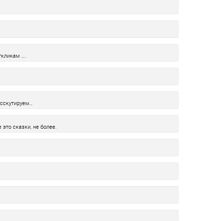
ткликам ….
исскутируем…
 это сказки, не более.