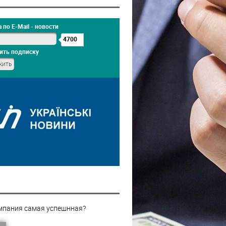
 по E-Mail - новости
4700
ить подписку
мпания самая успешнная?