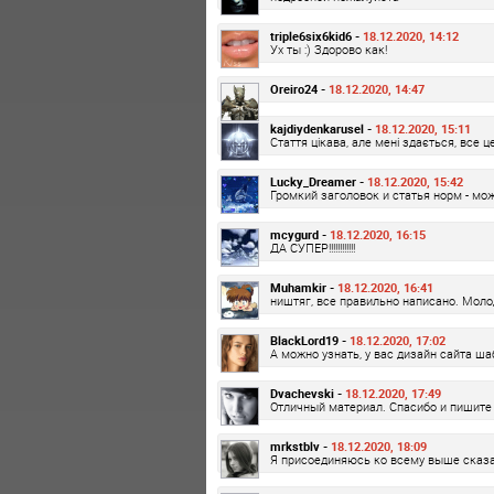
triple6six6kid6 -
18.12.2020, 14:12
Ух ты :) Здорово как!
Oreiro24 -
18.12.2020, 14:47
kajdiydenkarusel -
18.12.2020, 15:11
Стаття цікава, але мені здається, все ц
Lucky_Dreamer -
18.12.2020, 15:42
Громкий заголовок и статья норм - мо
mcygurd -
18.12.2020, 16:15
ДА СУПЕР!!!!!!!!!!!!
Muhamkir -
18.12.2020, 16:41
ништяг, все правильно написано. Моло
BlackLord19 -
18.12.2020, 17:02
А можно узнать, у вас дизайн сайта ш
Dvachevski -
18.12.2020, 17:49
Отличный материал. Спасибо и пишите 
mrkstblv -
18.12.2020, 18:09
Я присоединяюсь ко всему выше сказа