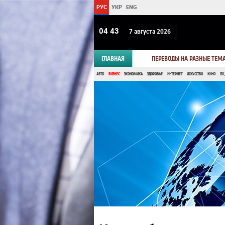
РУС
УКР
ENG
04 43
7 августа 2026
ГЛАВНАЯ
ПЕРЕВОДЫ НА РАЗНЫЕ ТЕМ
АВТО
БИЗНЕС
ЭКОНОМИКА
ЗДОРОВЬЕ
ИНТЕРНЕТ
ИСКУССТВО
КИНО
ПК,