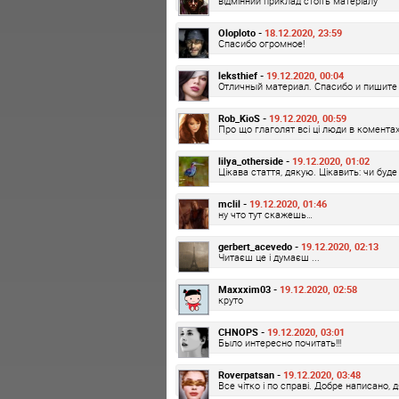
відмінний приклад стоїть матеріалу
Oloploto -
18.12.2020, 23:59
Спасибо огромное!
leksthief -
19.12.2020, 00:04
Отличный материал. Спасибо и пишите 
Rob_KioS -
19.12.2020, 00:59
Про що глаголят всі ці люди в комента
lilya_otherside -
19.12.2020, 01:02
Цікава стаття, дякую. Цікавить: чи буд
mclil -
19.12.2020, 01:46
ну что тут скажешь…
gerbert_acevedo -
19.12.2020, 02:13
Читаєш це і думаєш ...
Maxxxim03 -
19.12.2020, 02:58
круто
CHNOPS -
19.12.2020, 03:01
Было интересно почитать!!!
Roverpatsan -
19.12.2020, 03:48
Все чітко і по справі. Добре написано, 