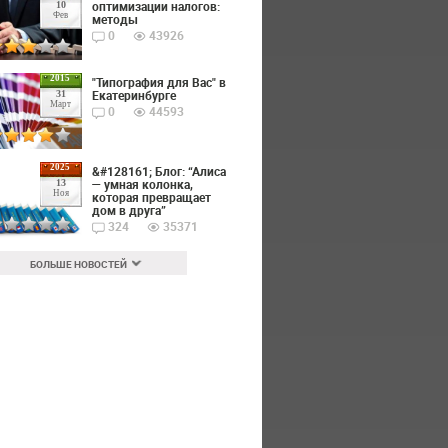
оптимизации налогов:
10
Фев
методы
0
43926
2015
"Типография для Вас" в
Екатеринбурге
31
Март
0
44593
2025
&#128161; Блог: “Алиса
— умная колонка,
13
Ноя
которая превращает
дом в друга”
324
35371
БОЛЬШЕ НОВОСТЕЙ