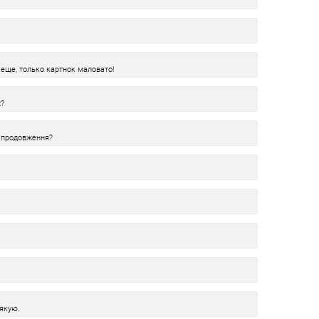
еще, только картнок маловато!
х?
е продовження?
дякую.