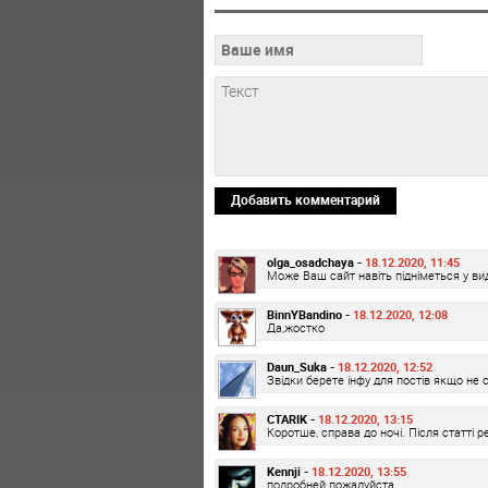
Добавить комментарий
olga_osadchaya -
18.12.2020, 11:45
Може Ваш сайт навіть підніметься у вид
BinnYBandino -
18.12.2020, 12:08
Да,жостко
Daun_Suka -
18.12.2020, 12:52
Звідки берете інфу для постів якщо не 
CTARIK -
18.12.2020, 13:15
Коротше, справа до ночі. Після статті р
Kennji -
18.12.2020, 13:55
подробней пожалуйста