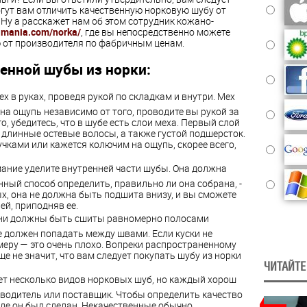
гут вам отличить качественную норковую шубу от
 Ну а расскажет нам об этом сотрудник кожано-
amania.com/norka/
, где вы непосредственно можете
 от производителя по фабричным ценам.
енной шубы из норки:
х в руках, проведя рукой по складкам и внутри. Мех
а ощупь независимо от того, проводите вы рукой за
о, убедитесь, что в шубе есть слои меха. Первый слой
длинные остевые волосы, а также густой подшерсток.
учками или кажется колючим на ощупь, скорее всего,
мание уделите внутренней части шубы. Она должна
нный способ определить, правильно ли она собрана, -
ых, она не должна быть подшита внизу, и вы сможете
ей, приподняв ее.
Они должны быть сшиты равномерно полосами
е должен попадать между швами. Если куски не
еру — это очень плохо. Вопреки распространенному
ще не значит, что вам следует покупать шубу из норки
ЧИТАЙТЕ
ет несколько видов норковых шуб, но каждый хорош
водитель или поставщик. Чтобы определить качество
 где он был сделан. Некачественные обычно