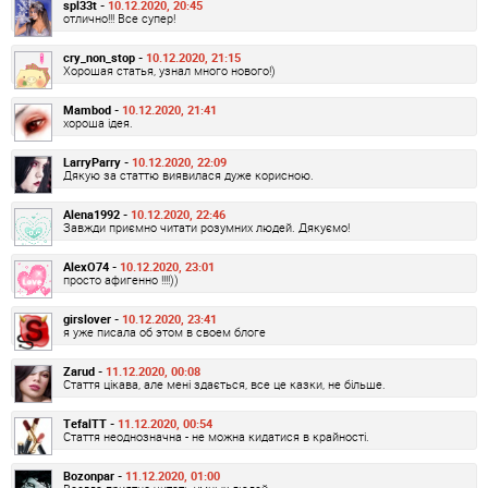
spl33t -
10.12.2020, 20:45
отлично!!! Все супер!
cry_non_stop -
10.12.2020, 21:15
Хорошая статья, узнал много нового!)
Mambod -
10.12.2020, 21:41
хороша ідея.
LarryParry -
10.12.2020, 22:09
Дякую за статтю виявилася дуже корисною.
Alena1992 -
10.12.2020, 22:46
Завжди приємно читати розумних людей. Дякуємо!
AlexO74 -
10.12.2020, 23:01
просто афигенно !!!!))
girslover -
10.12.2020, 23:41
я уже писала об этом в своем блоге
Zarud -
11.12.2020, 00:08
Стаття цікава, але мені здається, все це казки, не більше.
TefalTT -
11.12.2020, 00:54
Стаття неоднозначна - не можна кидатися в крайності.
Bozonpar -
11.12.2020, 01:00