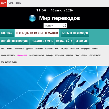
РУС
УКР
ENG
11 54
10 августа 2026
Мир переводов
ГЛАВНАЯ
ПЕРЕВОДЫ НА РАЗНЫЕ ТЕМАТИКИ
БОЛЬШЕ ПЕРЕВОДОВ
ОНЛАЙН ПЕРЕВОДЧИК
ОБРАТНАЯ СВЯЗЬ
КАРТА САЙТА
РЕКЛАМА
АВТО
БИЗНЕС
ЭКОНОМИКА
ЗДОРОВЬЕ
ИНТЕРНЕТ
ИСКУССТВО
КИНО
ПК, СОФТ
ЛИТЕРАТУРА
МЕДИЦИНА
МУЗЫКА
НАУКА И ТЕХНИКА
ОБРАЗОВАНИЕ
ПОЛИТИКА И ЗАКОН
ПРИРОДА
ПСИХОЛОГИЯ
РЕЛИГИЯ
СПОРТ
СТРАНЫ
СТРОИТЕЛЬСТВО
ТЕХ. ДОКУМЕНТАЦИЯ