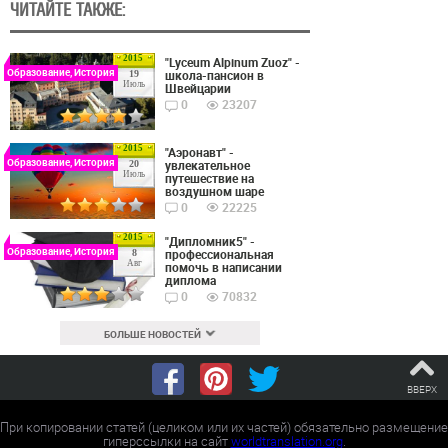
ЧИТАЙТЕ ТАКЖЕ:
2015
"Lyceum Alpinum Zuoz" -
Образование, История
школа-пансион в
19
Июль
Швейцарии
0
23207
2015
"Аэронавт" -
Образование, История
увлекательное
20
Июль
путешествие на
воздушном шаре
0
22225
2015
"Дипломник5" -
Образование, История
профессиональная
8
Авг
помочь в написании
диплома
0
70832
БОЛЬШЕ НОВОСТЕЙ
ВВЕРХ
При копировании статей (целиком или их частей) обязательно размещение
гиперссылки на сайт
worldtranslation.org
.