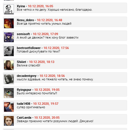
Xyina -
10.12.2020, 16:05
Все четко и по делу. Хорошо написано, благодарю.
Nesu_dobro -
10.12.2020, 16:48
Всегда приятно читать умных людей
semisoft -
10.12.2020, 17:09
А який це движок? теж хочу блог завести
beetrootfollower -
10.12.2020, 17:56
Готовий дискутувати по темі?
Shiiiet -
10.12.2020, 18:13
Велике спасибі!
decadentgrey -
10.12.2020, 18:56
мысли здравые, но тяжело читать, не знаю почему.
flyingspur -
10.12.2020, 19:05
Было интересно почитать!!!
tuda1408 -
10.12.2020, 19:57
супер оригинально
CairLaeda -
10.12.2020, 20:05
Завжди приємно читати розумних людей. Дякуємо!