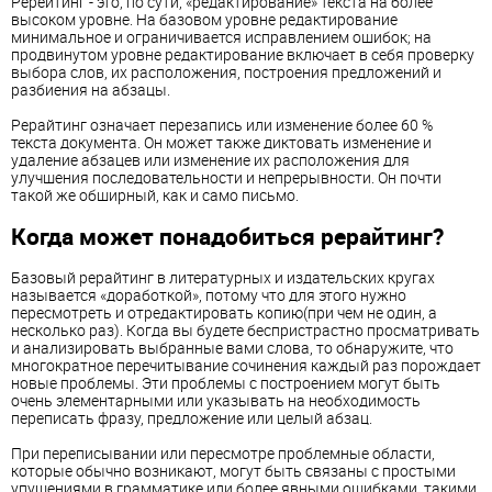
Ререйтинг - это, по сути, «редактирование» текста на более
высоком уровне. На базовом уровне редактирование
минимальное и ограничивается исправлением ошибок; на
продвинутом уровне редактирование включает в себя проверку
выбора слов, их расположения, построения предложений и
разбиения на абзацы.
Рерайтинг означает перезапись или изменение более 60 %
текста документа. Он может также диктовать изменение и
удаление абзацев или изменение их расположения для
улучшения последовательности и непрерывности. Он почти
такой же обширный, как и само письмо.
Когда может понадобиться рерайтинг?
Базовый рерайтинг в литературных и издательских кругах
называется «доработкой», потому что для этого нужно
пересмотреть и отредактировать копию(при чем не один, а
несколько раз). Когда вы будете беспристрастно просматривать
и анализировать выбранные вами слова, то обнаружите, что
многократное перечитывание сочинения каждый раз порождает
новые проблемы. Эти проблемы с построением могут быть
очень элементарными или указывать на необходимость
переписать фразу, предложение или целый абзац.
При переписывании или пересмотре проблемные области,
которые обычно возникают, могут быть связаны с простыми
упущениями в грамматике или более явными ошибками, такими