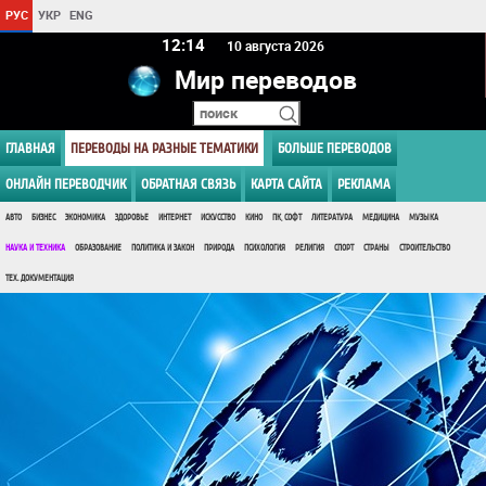
РУС
УКР
ENG
12 14
10 августа 2026
Мир переводов
ГЛАВНАЯ
ПЕРЕВОДЫ НА РАЗНЫЕ ТЕМАТИКИ
БОЛЬШЕ ПЕРЕВОДОВ
ОНЛАЙН ПЕРЕВОДЧИК
ОБРАТНАЯ СВЯЗЬ
КАРТА САЙТА
РЕКЛАМА
АВТО
БИЗНЕС
ЭКОНОМИКА
ЗДОРОВЬЕ
ИНТЕРНЕТ
ИСКУССТВО
КИНО
ПК, СОФТ
ЛИТЕРАТУРА
МЕДИЦИНА
МУЗЫКА
НАУКА И ТЕХНИКА
ОБРАЗОВАНИЕ
ПОЛИТИКА И ЗАКОН
ПРИРОДА
ПСИХОЛОГИЯ
РЕЛИГИЯ
СПОРТ
СТРАНЫ
СТРОИТЕЛЬСТВО
ТЕХ. ДОКУМЕНТАЦИЯ