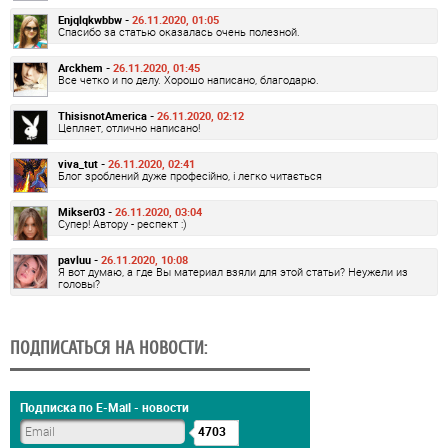
Enjqlqkwbbw -
26.11.2020, 01:05
Спасибо за статью оказалась очень полезной.
Arckhem -
26.11.2020, 01:45
Все четко и по делу. Хорошо написано, благодарю.
ThisisnotAmerica -
26.11.2020, 02:12
Цепляет, отлично написано!
viva_tut -
26.11.2020, 02:41
Блог зроблений дуже професійно, і легко читається
Mikser03 -
26.11.2020, 03:04
Супер! Автору - респект :)
pavluu -
26.11.2020, 10:08
Я вот думаю, а где Вы материал взяли для этой статьи? Неужели из
головы?
ПОДПИСАТЬСЯ НА НОВОСТИ:
Подписка по E-Mail - новости
4703