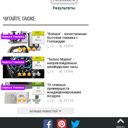
Результаты
ЧИТАЙТЕ ТАКЖЕ:
2015
"Rohaus" - качественная
Наука и Техника
бытовая техника с
24
Июль
Голландии
0
22406
2015
"Techno Marine" -
Наука и Техника
непревзойденные
20
Июль
швейцарские часы
0
21806
2019
10 главных
Наука и Техника
преимуществ
12
Апр
кондиционирования
воздуха
0
23710
БОЛЬШЕ НОВОСТЕЙ
ВВЕРХ