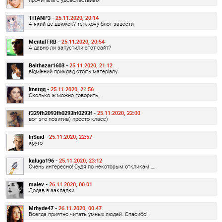
TITANP3 -
25.11.2020, 20:14
А який це движок? теж хочу блог завести
MentalTRB -
25.11.2020, 20:54
А давно ли запустили этот сайт?
Balthazar1603 -
25.11.2020, 21:12
відмінний приклад стоїть матеріалу
knstqq -
25.11.2020, 21:56
Сколько ж можно говорить…
f329fh2093fh0293hf0293f -
25.11.2020, 22:00
вот это позитив) просто класс)
InSaid -
25.11.2020, 22:57
круто
kaluga196 -
25.11.2020, 23:12
Очень интересно! Судя по некоторым откликам ….
malev -
26.11.2020, 00:01
Додав в закладки
Mrhyde47 -
26.11.2020, 00:47
Всегда приятно читать умных людей. Спасибо!