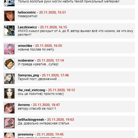
Только золотые руки могли набить такой прикольный материал
heliocentric -
25.11.2020, 15:51
Невероятно!
Laszkiewicz -
25.11.2020, 16:15
ИМХО смысл раскрыт от А, до Я, автор выжал всё что можно, за что ему
респект!
ornochka -
25.11.2020, 16:55
новина послав по інету.
moberator -
25.11.2020, 17:14
И правда креатив...супер!
Samyrau_png -
25.11.2020, 17:48
Гарний пост, двозначний ...
the_real_vietcong -
25.11.2020, 18:12
ось це позитив) просто клас)
Avrores -
25.11.2020, 18:47
автору спасибі за пост !!
hellfuckingyeeah -
25.11.2020, 19:03
Да, довольно интересная статья.
jereemmy -
25.11.2020, 19:45
прочитала с удовольствием