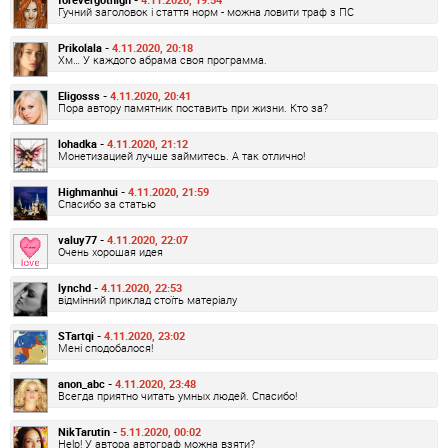
Гучний заголовок і стаття норм - можна ловити траф з ПС
Prikolala -
4.11.2020, 20:18
Хм… У каждого абрама своя программа.
Eligosss -
4.11.2020, 20:41
Пора автору памятник поставить при жизни. Кто за?
lohadka -
4.11.2020, 21:12
Монетизацией лучше займитесь. А так отлично!
Highmanhui -
4.11.2020, 21:59
Спасибо за статью
valuy77 -
4.11.2020, 22:07
Очень хорошая идея
lynchd -
4.11.2020, 22:53
відмінний приклад стоїть матеріалу
STartqi -
4.11.2020, 23:02
Мені сподобалося!
anon_abc -
4.11.2020, 23:48
Всегда приятно читать умных людей. Спасибо!
NikTarutin -
5.11.2020, 00:02
Help! У автора автограф можна взяти?