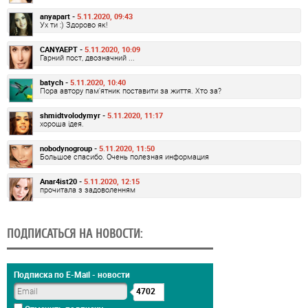
anyapart -
5.11.2020, 09:43
Ух ти :) Здорово як!
CANYAEPT -
5.11.2020, 10:09
Гарний пост, двозначний ...
batych -
5.11.2020, 10:40
Пора автору пам'ятник поставити за життя. Хто за?
shmidtvolodymyr -
5.11.2020, 11:17
хороша ідея.
nobodynogroup -
5.11.2020, 11:50
Большое спасибо. Очень полезная информация
Anar4ist20 -
5.11.2020, 12:15
прочитала з задоволенням
ПОДПИСАТЬСЯ НА НОВОСТИ:
Подписка по E-Mail - новости
4702