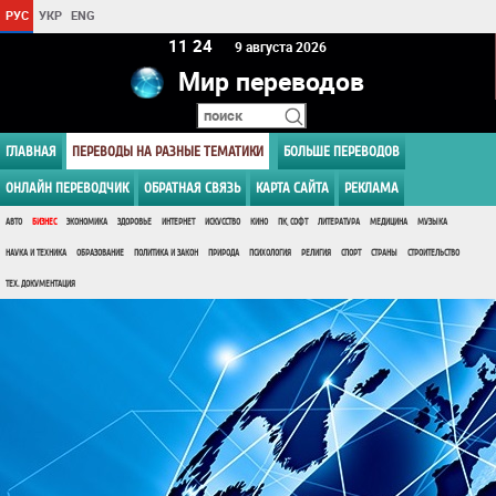
РУС
УКР
ENG
11:24
9 августа 2026
Мир переводов
ГЛАВНАЯ
ПЕРЕВОДЫ НА РАЗНЫЕ ТЕМАТИКИ
БОЛЬШЕ ПЕРЕВОДОВ
ОНЛАЙН ПЕРЕВОДЧИК
ОБРАТНАЯ СВЯЗЬ
КАРТА САЙТА
РЕКЛАМА
АВТО
БИЗНЕС
ЭКОНОМИКА
ЗДОРОВЬЕ
ИНТЕРНЕТ
ИСКУССТВО
КИНО
ПК, СОФТ
ЛИТЕРАТУРА
МЕДИЦИНА
МУЗЫКА
НАУКА И ТЕХНИКА
ОБРАЗОВАНИЕ
ПОЛИТИКА И ЗАКОН
ПРИРОДА
ПСИХОЛОГИЯ
РЕЛИГИЯ
СПОРТ
СТРАНЫ
СТРОИТЕЛЬСТВО
ТЕХ. ДОКУМЕНТАЦИЯ