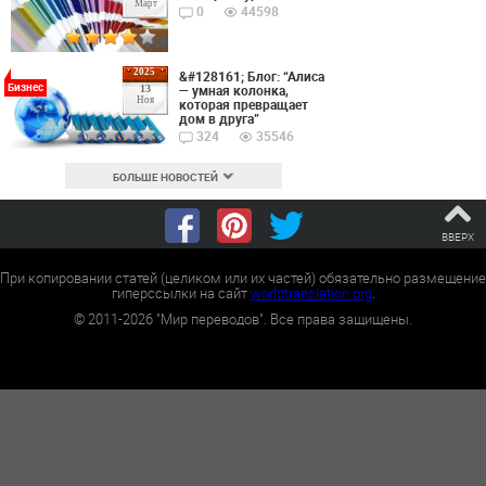
Март
0
44598
2025
&#128161; Блог: “Алиса
Бизнес
— умная колонка,
13
Ноя
которая превращает
дом в друга”
324
35546
БОЛЬШЕ НОВОСТЕЙ
ВВЕРХ
При копировании статей (целиком или их частей) обязательно размещение
гиперссылки на сайт
worldtranslation.org
.
©
2011-2026
"Мир переводов". Все права защищены.