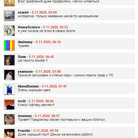
Блог зроблений дуже професійно, і легко читається
stuxint -
5.11.2020, 05:04
интересно. только название какое-то несерьезное.
HeavyScience -
5.11.2020, 05:51
я уже писала об этом в своем блоге
dasheasy -
5.11.2020, 06:16
Чудово ..
Лола -
5.11.2020, 06:45
Це просто бомба !!!
yxansson -
5.11.2020, 07:08
Громкий заголовок и статья норм - можно ловить траф с ПС
AbendSonnen -
5.11.2020, 07:47
Очень хорошая идея
mclil -
5.11.2020, 08:00
Класс! Афтару респект!
itsweeno -
5.11.2020, 08:57
Привет! Предлагаю обмен постовыми с вашим блогом.
FrostAir -
5.11.2020, 09:18
Дуже хороший пост! Дякую за виконану роботу!