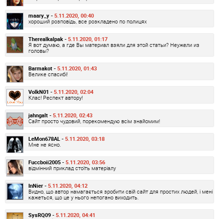
maary_y -
5.11.2020, 00:40
хороший розповідь, все розкладено по полицях
Therealkalpak -
5.11.2020, 01:17
Я вот думаю, а где Вы материал взяли для этой статьи? Неужели из
головы?
Barmakot -
5.11.2020, 01:43
Велике спасибі!
VolkN01 -
5.11.2020, 02:04
Клас! Респект автору!
jahngalt -
5.11.2020, 02:43
Сайт просто чудовий, порекомендую всім знайомим!
LeMon678AL -
5.11.2020, 03:18
Мне не ясно.
Fuccboii2005 -
5.11.2020, 03:56
відмінний приклад стоїть матеріалу
InNier -
5.11.2020, 04:12
Видно, що автор намагається зробити свій сайт для простих людей, і мені
кажеться, що це у нього непогано виходить.
SysRQ09 -
5.11.2020, 04:41