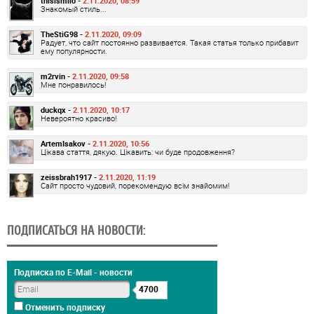
thisismilo -
2.11.2020, 08:59
Знакомый стиль...
TheStiG98 -
2.11.2020, 09:09
Радует, что сайт постоянно развивается. Такая статья только прибавит
ему популярности.
m2rvin -
2.11.2020, 09:58
Мне понравилось!
duckqx -
2.11.2020, 10:17
Невероятно красиво!
ArtemIsakov -
2.11.2020, 10:56
Цікава стаття, дякую. Цікавить: чи буде продовження?
zeissbrah1917 -
2.11.2020, 11:19
Сайт просто чудовий, порекомендую всім знайомим!
ПОДПИСАТЬСЯ НА НОВОСТИ:
Подписка по E-Mail - новости
4700
Отменить подписку