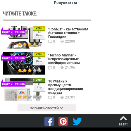
Результаты
ЧИТАЙТЕ ТАКЖЕ:
2015
"Rohaus" - качественная
Наука и Техника
бытовая техника с
24
Июль
Голландии
0
22399
2015
"Techno Marine" -
Наука и Техника
непревзойденные
20
Июль
швейцарские часы
0
21796
2019
10 главных
Наука и Техника
преимуществ
12
Апр
кондиционирования
воздуха
0
23701
БОЛЬШЕ НОВОСТЕЙ
ВВЕРХ