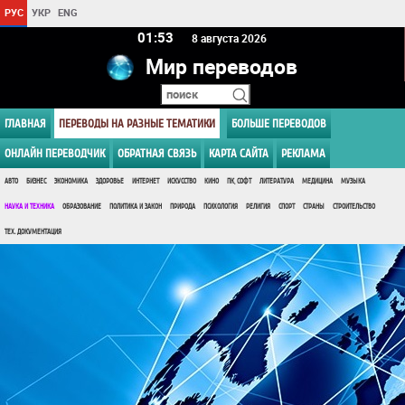
РУС
УКР
ENG
01 53
8 августа 2026
Мир переводов
ГЛАВНАЯ
ПЕРЕВОДЫ НА РАЗНЫЕ ТЕМАТИКИ
БОЛЬШЕ ПЕРЕВОДОВ
ОНЛАЙН ПЕРЕВОДЧИК
ОБРАТНАЯ СВЯЗЬ
КАРТА САЙТА
РЕКЛАМА
АВТО
БИЗНЕС
ЭКОНОМИКА
ЗДОРОВЬЕ
ИНТЕРНЕТ
ИСКУССТВО
КИНО
ПК, СОФТ
ЛИТЕРАТУРА
МЕДИЦИНА
МУЗЫКА
НАУКА И ТЕХНИКА
ОБРАЗОВАНИЕ
ПОЛИТИКА И ЗАКОН
ПРИРОДА
ПСИХОЛОГИЯ
РЕЛИГИЯ
СПОРТ
СТРАНЫ
СТРОИТЕЛЬСТВО
ТЕХ. ДОКУМЕНТАЦИЯ