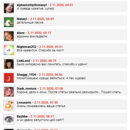
alphamethylfentanyl -
2.11.2020, 04:01
И правда креатив…супер!
Nataq1 -
2.11.2020, 04:49
детальніше ласка
alxee -
2.11.2020, 05:17
відмінно викладаєте
Nightman252 -
2.11.2020, 05:51
Все нравится. Спасибо за пост!
LinkLeed -
2.11.2020, 06:19
было интересно вас почитать, спасибо и удачи!
Shaggy_1934 -
2.11.2020, 06:56
Монетизацією краще займіться. А так чудово!
Dunk_memes -
2.11.2020, 07:00
Короче, дело к ночи. После статьи реально разморило… Пошел спать.
Lexusarm -
2.11.2020, 07:45
Очень понравилась ваша статья
Byjibba -
2.11.2020, 08:17
А чи давно запустили цей сайт?