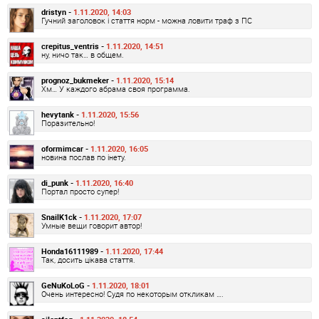
dristyn -
1.11.2020, 14:03
Гучний заголовок і стаття норм - можна ловити траф з ПС
crepitus_ventris -
1.11.2020, 14:51
ну, ничо так… в общем.
prognoz_bukmeker -
1.11.2020, 15:14
Хм… У каждого абрама своя программа.
hevytank -
1.11.2020, 15:56
Поразительно!
oformimcar -
1.11.2020, 16:05
новина послав по інету.
di_punk -
1.11.2020, 16:40
Портал просто супер!
SnailK1ck -
1.11.2020, 17:07
Умные вещи говорит автор!
Honda16111989 -
1.11.2020, 17:44
Так, досить цікава стаття.
GeNuKoLoG -
1.11.2020, 18:01
Очень интересно! Судя по некоторым откликам ….