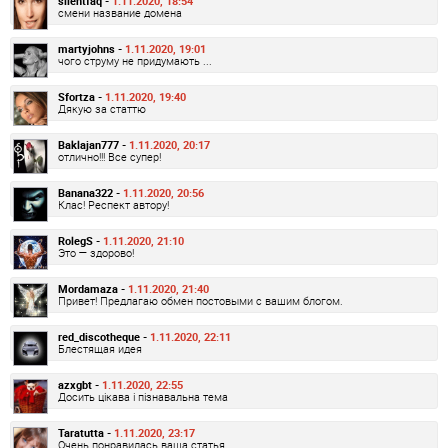
silentfaq -
1.11.2020, 18:54
смени название домена
martyjohns -
1.11.2020, 19:01
чого струму не придумають ...
Sfortza -
1.11.2020, 19:40
Дякую за статтю
Baklajan777 -
1.11.2020, 20:17
отлично!!! Все супер!
Banana322 -
1.11.2020, 20:56
Клас! Респект автору!
RolegS -
1.11.2020, 21:10
Это — здорово!
Mordamaza -
1.11.2020, 21:40
Привет! Предлагаю обмен постовыми с вашим блогом.
red_discotheque -
1.11.2020, 22:11
Блестящая идея
azxgbt -
1.11.2020, 22:55
Досить цікава і пізнавальна тема
Taratutta -
1.11.2020, 23:17
Очень понравилась ваша статья