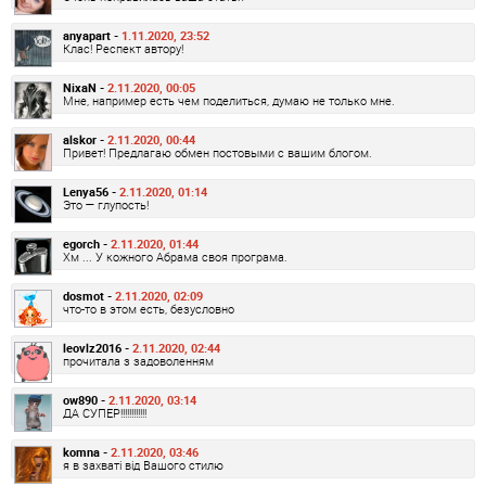
anyapart -
1.11.2020, 23:52
Клас! Респект автору!
NixaN -
2.11.2020, 00:05
Мне, например есть чем поделиться, думаю не только мне.
alskor -
2.11.2020, 00:44
Привет! Предлагаю обмен постовыми с вашим блогом.
Lenya56 -
2.11.2020, 01:14
Это — глупость!
egorch -
2.11.2020, 01:44
Хм ... У кожного Абрама своя програма.
dosmot -
2.11.2020, 02:09
что-то в этом есть, безусловно
leovlz2016 -
2.11.2020, 02:44
прочитала з задоволенням
ow890 -
2.11.2020, 03:14
ДА СУПЕР!!!!!!!!!!!!
komna -
2.11.2020, 03:46
я в захваті від Вашого стилю