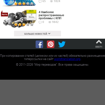
65
1824
2019
4 Наиболее
Авто
распространенные
3
Июнь
проблемы с КПП
0
9842
БОЛЬШЕ НОВОСТЕЙ
ВВЕРХ
При копировании статей (целиком или их частей) обязательно размещение
гиперссылки на сайт
worldtranslation.org
.
©
2011-2026
"Мир переводов". Все права защищены.