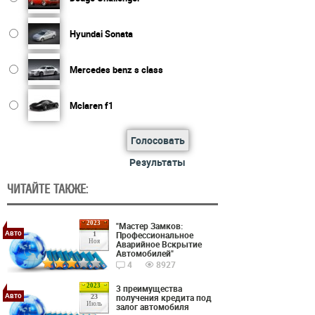
Hyundai Sonata
Mercedes benz s class
Mclaren f1
Голосовать
Результаты
ЧИТАЙТЕ ТАКЖЕ:
2023
"Мастер Замков:
Авто
Профессиональное
1
Ноя
Аварийное Вскрытие
Автомобилей"
4
8927
2023
3 преимущества
Авто
получения кредита под
23
Июль
залог автомобиля