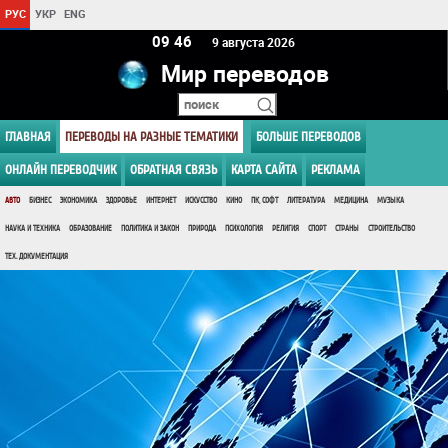
РУС
УКР
ENG
09:46
9 августа 2026
Мир переводов
ГЛАВНАЯ
ПЕРЕВОДЫ НА РАЗНЫЕ ТЕМАТИКИ
БОЛЬШЕ ПЕРЕВОДОВ
ОНЛАЙН ПЕРЕВОДЧИК
ОБРАТНАЯ СВЯЗЬ
КАРТА САЙТА
РЕКЛАМА
АВТО
БИЗНЕС
ЭКОНОМИКА
ЗДОРОВЬЕ
ИНТЕРНЕТ
ИСКУССТВО
КИНО
ПК, СОФТ
ЛИТЕРАТУРА
МЕДИЦИНА
МУЗЫКА
НАУКА И ТЕХНИКА
ОБРАЗОВАНИЕ
ПОЛИТИКА И ЗАКОН
ПРИРОДА
ПСИХОЛОГИЯ
РЕЛИГИЯ
СПОРТ
СТРАНЫ
СТРОИТЕЛЬСТВО
ТЕХ. ДОКУМЕНТАЦИЯ