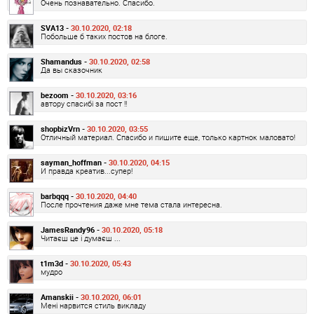
Очень познавательно. Спасибо.
SVA13 -
30.10.2020, 02:18
Побольше б таких постов на блоге.
Shamandus -
30.10.2020, 02:58
Да вы сказочник
bezoom -
30.10.2020, 03:16
автору спасибі за пост !!
shopbizVrn -
30.10.2020, 03:55
Отличный материал. Спасибо и пишите еще, только картнок маловато!
sayman_hoffman -
30.10.2020, 04:15
И правда креатив...супер!
barbqqq -
30.10.2020, 04:40
После прочтения даже мне тема стала интересна.
JamesRandy96 -
30.10.2020, 05:18
Читаєш це і думаєш ...
t1m3d -
30.10.2020, 05:43
мудро
Amanskii -
30.10.2020, 06:01
Мені нарвится стиль викладу