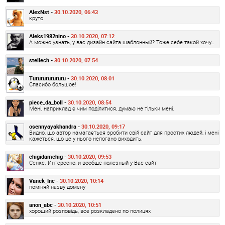
AlexNst -
30.10.2020, 06:43
круто
Aleks1982nino -
30.10.2020, 07:12
А можно узнать, у вас дизайн сайта шаблонный? Тоже себе такой хочу…
stellech -
30.10.2020, 07:54
Tututututututu -
30.10.2020, 08:01
Спасибо большое!
piece_da_boll -
30.10.2020, 08:54
Мені, наприклад є чим поділитися, думаю не тільки мені.
osennyayakhandra -
30.10.2020, 09:17
Видно, що автор намагається зробити свій сайт для простих людей, і мені
кажеться, що це у нього непогано виходить.
chigidamchig -
30.10.2020, 09:53
Сенкс. Интересно, и вообще полезный у Вас сайт
Vanek_Inc -
30.10.2020, 10:14
поміняй назву домену
anon_abc -
30.10.2020, 10:51
хороший розповідь, все розкладено по полицях