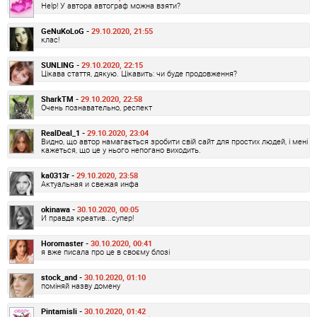
Help! У автора автограф можна взяти?
GeNuKoLoG -
29.10.2020, 21:55
клас!
SUNLING -
29.10.2020, 22:15
Цікава стаття, дякую. Цікавить: чи буде продовження?
SharkTM -
29.10.2020, 22:58
Очень познавательно, респект
RealDeal_1 -
29.10.2020, 23:04
Видно, що автор намагається зробити свій сайт для простих людей, і мені
кажеться, що це у нього непогано виходить.
ka0313r -
29.10.2020, 23:58
Актуальная и свежая инфа
okinawa -
30.10.2020, 00:05
И правда креатив...супер!
Horomaster -
30.10.2020, 00:41
я вже писала про це в своєму блозі
stock_and -
30.10.2020, 01:10
поміняй назву домену
Pintamisli -
30.10.2020, 01:42