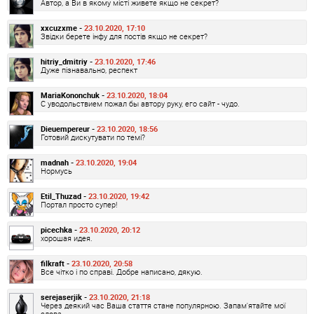
Автор, а Ви в якому місті живете якщо не секрет?
xxcuzxme -
23.10.2020, 17:10
Звідки берете інфу для постів якщо не секрет?
hitriy_dmitriy -
23.10.2020, 17:46
Дуже пізнавально, респект
MariaKononchuk -
23.10.2020, 18:04
С уводольствием пожал бы автору руку, его сайт - чудо.
Dieuempereur -
23.10.2020, 18:56
Готовий дискутувати по темі?
madnah -
23.10.2020, 19:04
Нормусь
Etil_Thuzad -
23.10.2020, 19:42
Портал просто супер!
picechka -
23.10.2020, 20:12
хорошая идея.
filkraft -
23.10.2020, 20:58
Все чітко і по справі. Добре написано, дякую.
serejaserjik -
23.10.2020, 21:18
Через деякий час Ваша стаття стане популярною. Запам'ятайте мої
слова.