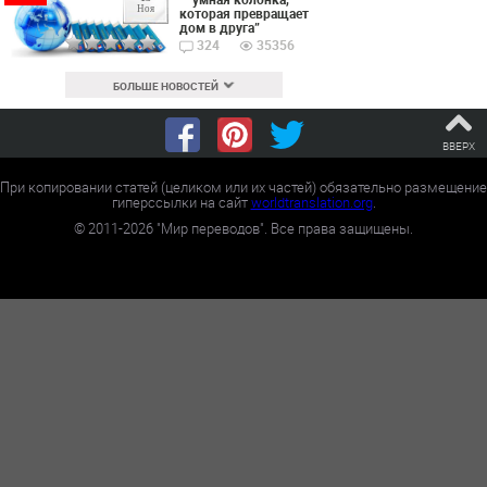
Ноя
которая превращает
дом в друга”
324
35356
БОЛЬШЕ НОВОСТЕЙ
ВВЕРХ
При копировании статей (целиком или их частей) обязательно размещение
гиперссылки на сайт
worldtranslation.org
.
©
2011-2026
"Мир переводов". Все права защищены.