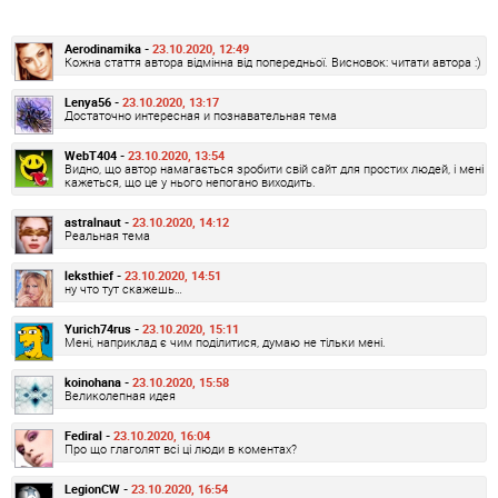
Aerodinamika -
23.10.2020, 12:49
Кожна стаття автора відмінна від попередньої. Висновок: читати автора :)
Lenya56 -
23.10.2020, 13:17
Достаточно интересная и познавательная тема
WebT404 -
23.10.2020, 13:54
Видно, що автор намагається зробити свій сайт для простих людей, і мені
кажеться, що це у нього непогано виходить.
astralnaut -
23.10.2020, 14:12
Реальная тема
leksthief -
23.10.2020, 14:51
ну что тут скажешь…
Yurich74rus -
23.10.2020, 15:11
Мені, наприклад є чим поділитися, думаю не тільки мені.
koinohana -
23.10.2020, 15:58
Великолепная идея
Fediral -
23.10.2020, 16:04
Про що глаголят всі ці люди в коментах?
LegionCW -
23.10.2020, 16:54