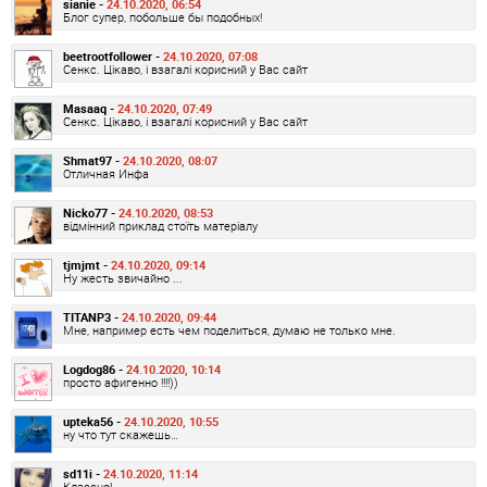
sianie -
24.10.2020, 06:54
Блог супер, побольше бы подобных!
beetrootfollower -
24.10.2020, 07:08
Сенкс. Цікаво, і взагалі корисний у Вас сайт
Masaaq -
24.10.2020, 07:49
Сенкс. Цікаво, і взагалі корисний у Вас сайт
Shmat97 -
24.10.2020, 08:07
Отличная Инфа
Nicko77 -
24.10.2020, 08:53
відмінний приклад стоїть матеріалу
tjmjmt -
24.10.2020, 09:14
Ну жесть звичайно ...
TITANP3 -
24.10.2020, 09:44
Мне, например есть чем поделиться, думаю не только мне.
Logdog86 -
24.10.2020, 10:14
просто афигенно !!!!))
upteka56 -
24.10.2020, 10:55
ну что тут скажешь…
sd11i -
24.10.2020, 11:14
Классно!