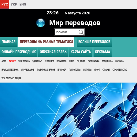
РУС
УКР
ENG
23 26
6 августа 2026
Мир переводов
ГЛАВНАЯ
ПЕРЕВОДЫ НА РАЗНЫЕ ТЕМАТИКИ
БОЛЬШЕ ПЕРЕВОДОВ
ОНЛАЙН ПЕРЕВОДЧИК
ОБРАТНАЯ СВЯЗЬ
КАРТА САЙТА
РЕКЛАМА
АВТО
БИЗНЕС
ЭКОНОМИКА
ЗДОРОВЬЕ
ИНТЕРНЕТ
ИСКУССТВО
КИНО
ПК, СОФТ
ЛИТЕРАТУРА
МЕДИЦИНА
МУЗЫКА
НАУКА И ТЕХНИКА
ОБРАЗОВАНИЕ
ПОЛИТИКА И ЗАКОН
ПРИРОДА
ПСИХОЛОГИЯ
РЕЛИГИЯ
СПОРТ
СТРАНЫ
СТРОИТЕЛЬСТВО
ТЕХ. ДОКУМЕНТАЦИЯ