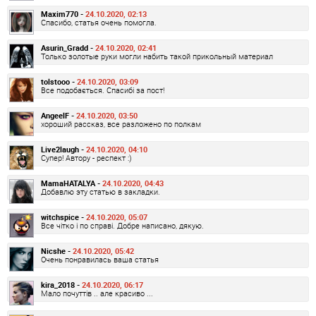
Maxim770 -
24.10.2020, 02:13
Спасибо, статья очень помогла.
Asurin_Gradd -
24.10.2020, 02:41
Только золотые руки могли набить такой прикольный материал
tolstooo -
24.10.2020, 03:09
Все подобається. Спасибі за пост!
AngeelF -
24.10.2020, 03:50
хороший рассказ, все разложено по полкам
Live2laugh -
24.10.2020, 04:10
Супер! Автору - респект :)
MamaHATALYA -
24.10.2020, 04:43
Добавлю эту статью в закладки.
witchspice -
24.10.2020, 05:07
Все чітко і по справі. Добре написано, дякую.
Nicshe -
24.10.2020, 05:42
Очень понравилась ваша статья
kira_2018 -
24.10.2020, 06:17
Мало почуттів .. але красиво ...