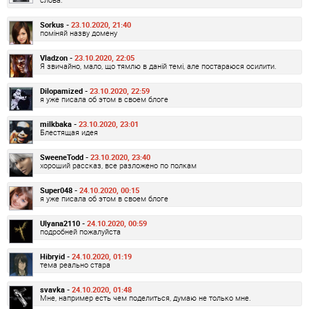
Sorkus -
23.10.2020, 21:40
поміняй назву домену
Vladzon -
23.10.2020, 22:05
Я звичайно, мало, що тямлю в даній темі, але постараюся осилити.
Dilopamized -
23.10.2020, 22:59
я уже писала об этом в своем блоге
milkbaka -
23.10.2020, 23:01
Блестящая идея
SweeneTodd -
23.10.2020, 23:40
хороший рассказ, все разложено по полкам
Super048 -
24.10.2020, 00:15
я уже писала об этом в своем блоге
Ulyana2110 -
24.10.2020, 00:59
подробней пожалуйста
Hibryid -
24.10.2020, 01:19
тема реально стара
svavka -
24.10.2020, 01:48
Мне, например есть чем поделиться, думаю не только мне.