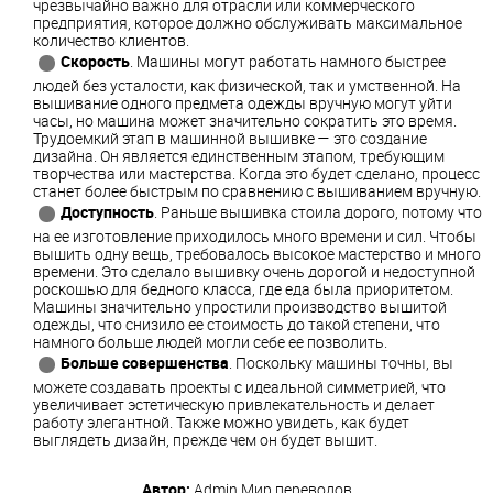
чрезвычайно важно для отрасли или коммерческого
предприятия, которое должно обслуживать максимальное
количество клиентов.
Скорость
. Машины могут работать намного быстрее
людей без усталости, как физической, так и умственной. На
вышивание одного предмета одежды вручную могут уйти
часы, но машина может значительно сократить это время.
Трудоемкий этап в машинной вышивке — это создание
дизайна. Он является единственным этапом, требующим
творчества или мастерства. Когда это будет сделано, процесс
станет более быстрым по сравнению с вышиванием вручную.
Доступность
. Раньше вышивка стоила дорого, потому что
на ее изготовление приходилось много времени и сил. Чтобы
вышить одну вещь, требовалось высокое мастерство и много
времени. Это сделало вышивку очень дорогой и недоступной
роскошью для бедного класса, где еда была приоритетом.
Машины значительно упростили производство вышитой
одежды, что снизило ее стоимость до такой степени, что
намного больше людей могли себе ее позволить.
Больше совершенства
. Поскольку машины точны, вы
можете создавать проекты с идеальной симметрией, что
увеличивает эстетическую привлекательность и делает
работу элегантной. Также можно увидеть, как будет
выглядеть дизайн, прежде чем он будет вышит.
Автор:
Admin
Мир переводов