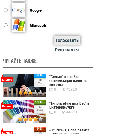
Google
Microsoft
Голосовать
Результаты
ЧИТАЙТЕ ТАКЖЕ:
2018
"Белые" способы
Бизнес
оптимизации налогов:
10
Фев
методы
0
43920
2015
"Типография для Вас" в
Бизнес
Екатеринбурге
31
Март
0
44593
2025
&#128161; Блог: “Алиса
Бизнес
— умная колонка,
13