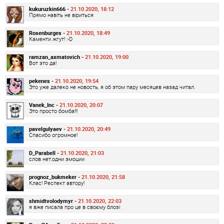
kukuruzkin666 -
21.10.2020, 18:12
Прямо навіть не віриться
Rosenburges -
21.10.2020, 18:49
Каменти жгут! :-D
ramzan_axmatovich -
21.10.2020, 19:00
Вот это да!
pekenes -
21.10.2020, 19:54
Это уже далеко не новость, я об этом пару месяцев назад читал.
Vanek_Inc -
21.10.2020, 20:07
Это просто бомба!!!
pavelgulyaev -
21.10.2020, 20:49
Спасибо огромное!
D_Parabell -
21.10.2020, 21:03
слов нет,одни эмоции
prognoz_bukmeker -
21.10.2020, 21:58
Клас! Респект автору!
shmidtvolodymyr -
21.10.2020, 22:03
я вже писала про це в своєму блозі