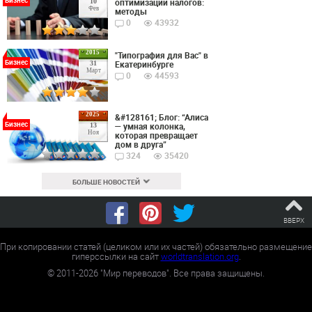
оптимизации налогов:
10
Фев
методы
0
43932
2015
"Типография для Вас" в
Бизнес
Екатеринбурге
31
Март
0
44593
2025
&#128161; Блог: “Алиса
Бизнес
— умная колонка,
13
Ноя
которая превращает
дом в друга”
324
35420
БОЛЬШЕ НОВОСТЕЙ
ВВЕРХ
При копировании статей (целиком или их частей) обязательно размещение
гиперссылки на сайт
worldtranslation.org
.
©
2011-2026
"Мир переводов". Все права защищены.