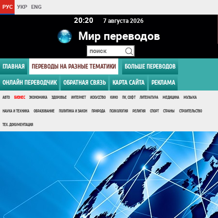
РУС
УКР
ENG
20 20
7 августа 2026
Мир переводов
ГЛАВНАЯ
ПЕРЕВОДЫ НА РАЗНЫЕ ТЕМАТИКИ
БОЛЬШЕ ПЕРЕВОДОВ
ОНЛАЙН ПЕРЕВОДЧИК
ОБРАТНАЯ СВЯЗЬ
КАРТА САЙТА
РЕКЛАМА
АВТО
БИЗНЕС
ЭКОНОМИКА
ЗДОРОВЬЕ
ИНТЕРНЕТ
ИСКУССТВО
КИНО
ПК, СОФТ
ЛИТЕРАТУРА
МЕДИЦИНА
МУЗЫКА
НАУКА И ТЕХНИКА
ОБРАЗОВАНИЕ
ПОЛИТИКА И ЗАКОН
ПРИРОДА
ПСИХОЛОГИЯ
РЕЛИГИЯ
СПОРТ
СТРАНЫ
СТРОИТЕЛЬСТВО
ТЕХ. ДОКУМЕНТАЦИЯ