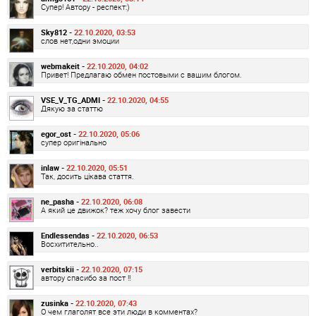
Супер! Автору - респект:)
Sky812 -
22.10.2020, 03:53
слов нет,одни эмоции
webmakeit -
22.10.2020, 04:02
Привет! Предлагаю обмен постовыми с вашим блогом.
VSE_V_TG_ADMI -
22.10.2020, 04:55
Дякую за статтю
egor_ost -
22.10.2020, 05:06
супер оригінально
inlaw -
22.10.2020, 05:51
Так, досить цікава стаття.
ne_pasha -
22.10.2020, 06:08
А який це движок? теж хочу блог завести
Endlessendas -
22.10.2020, 06:53
Восхитительно..
verbitskii -
22.10.2020, 07:15
автору спасибо за пост !!
zusinka -
22.10.2020, 07:43
О чем глаголят все эти люди в комментах?