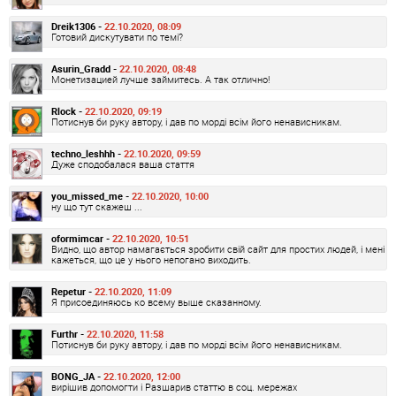
Dreik1306 -
22.10.2020, 08:09
Готовий дискутувати по темі?
Asurin_Gradd -
22.10.2020, 08:48
Монетизацией лучше займитесь. А так отлично!
Rlock -
22.10.2020, 09:19
Потиснув би руку автору, і дав по морді всім його ненависникам.
techno_leshhh -
22.10.2020, 09:59
Дуже сподобалася ваша стаття
you_missed_me -
22.10.2020, 10:00
ну що тут скажеш ...
oformimcar -
22.10.2020, 10:51
Видно, що автор намагається зробити свій сайт для простих людей, і мені
кажеться, що це у нього непогано виходить.
Repetur -
22.10.2020, 11:09
Я присоединяюсь ко всему выше сказанному.
Furthr -
22.10.2020, 11:58
Потиснув би руку автору, і дав по морді всім його ненависникам.
BONG_JA -
22.10.2020, 12:00
вирішив допомогти і Разшарив статтю в соц. мережах