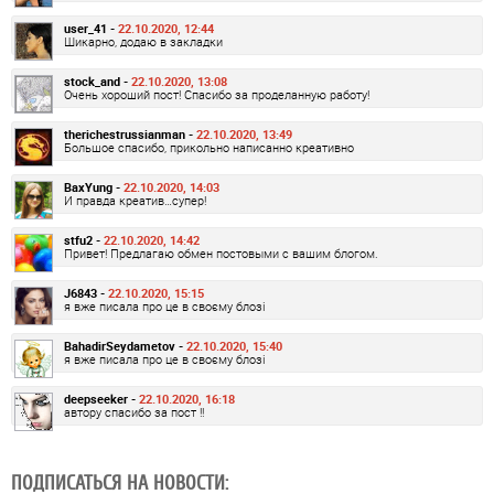
user_41 -
22.10.2020, 12:44
Шикарно, додаю в закладки
stock_and -
22.10.2020, 13:08
Очень хороший пост! Спасибо за проделанную работу!
therichestrussianman -
22.10.2020, 13:49
Большое спасибо, прикольно написанно креативно
BaxYung -
22.10.2020, 14:03
И правда креатив…супер!
stfu2 -
22.10.2020, 14:42
Привет! Предлагаю обмен постовыми с вашим блогом.
J6843 -
22.10.2020, 15:15
я вже писала про це в своєму блозі
BahadirSeydametov -
22.10.2020, 15:40
я вже писала про це в своєму блозі
deepseeker -
22.10.2020, 16:18
автору спасибо за пост !!
ПОДПИСАТЬСЯ НА НОВОСТИ: