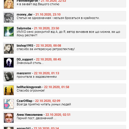
PavelMegaFon -
21.10.2020, 22:53
я в захваті від Вашого стилю
money_dar -
21.10.2020, 23:10
Статья не однозначная - нельзя бросаться в крайности.
Salymsba -
21.10.2020, 23:50
ИМХО сенс розкритий від А, до Я, автор вичавив все що можна, за що
йому респект!
bishop1993 -
22.10.2020, 00:08
спасибо за интересную ретроспективу!
DD_support -
22.10.2020, 00:45
Знакомый стиль...
manzerrrr -
22.10.2020, 01:13
прочитала з задоволенням
hellfuckingyeeah -
22.10.2020, 01:58
Спасибо огромное!
CzarOfRap -
22.10.2020, 02:09
Всегда приятно читать умных людей
Анна Николаевна -
22.10.2020, 02:51
Гарний пост, двозначний ...
amigo161 -
22.10.2020, 03:14