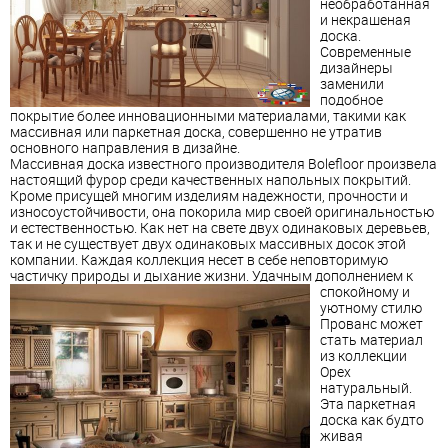
необработанная
и некрашеная
доска.
Современные
дизайнеры
заменили
подобное
покрытие более инновационными материалами, такими как
массивная или паркетная доска, совершенно не утратив
основного направления в дизайне.
Массивная доска известного производителя Bolefloor произвела
настоящий фурор среди качественных напольных покрытий.
Кроме присущей многим изделиям надежности, прочности и
износоустойчивости, она покорила мир своей оригинальностью
и естественностью. Как нет на свете двух одинаковых деревьев,
так и не существует двух одинаковых массивных досок этой
компании. Каждая коллекция несет в себе неповторимую
частичку природы и дыхание жизни.
Удачным дополнением к
спокойному и
уютному стилю
Прованс
может
стать материал
из коллекции
Орех
натуральный.
Эта паркетная
доска как будто
живая