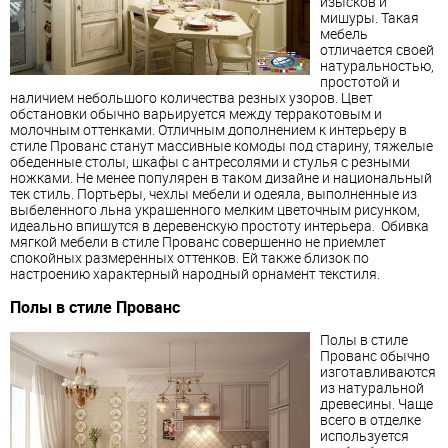
изысков и
мишуры. Такая
мебель
отличается своей
натуральностью,
простотой и
наличием небольшого количества резных узоров. Цвет
обстановки обычно варьируется между терракотовым и
молочным оттенками. Отличным дополнением к интерьеру в
стиле
Прованс
станут массивные комоды под старину, тяжелые
обеденные столы, шкафы с антресолями и стулья с резными
ножками. Не менее популярен в таком дизайне и национальный
тек стиль. Портьеры, чехлы мебели и одеяла, выполненные из
выбеленного льна украшенного мелким цветочным рисунком,
идеально впишутся в деревенскую простоту интерьера. Обивка
мягкой мебели в стиле
Прованс
совершенно не приемлет
спокойных размеренных оттенков. Ей также близок по
настроению характерный народный орнамент текстиля.
Полы в стиле Прованc
Полы в стиле
Прованс
обычно
изготавливаются
из натуральной
древесины. Чаще
всего в отделке
используется