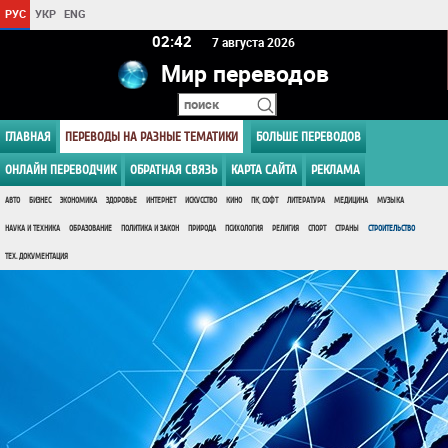
РУС
УКР
ENG
02 42
7 августа 2026
Мир переводов
ГЛАВНАЯ
ПЕРЕВОДЫ НА РАЗНЫЕ ТЕМАТИКИ
БОЛЬШЕ ПЕРЕВОДОВ
ОНЛАЙН ПЕРЕВОДЧИК
ОБРАТНАЯ СВЯЗЬ
КАРТА САЙТА
РЕКЛАМА
АВТО
БИЗНЕС
ЭКОНОМИКА
ЗДОРОВЬЕ
ИНТЕРНЕТ
ИСКУССТВО
КИНО
ПК, СОФТ
ЛИТЕРАТУРА
МЕДИЦИНА
МУЗЫКА
НАУКА И ТЕХНИКА
ОБРАЗОВАНИЕ
ПОЛИТИКА И ЗАКОН
ПРИРОДА
ПСИХОЛОГИЯ
РЕЛИГИЯ
СПОРТ
СТРАНЫ
СТРОИТЕЛЬСТВО
ТЕХ. ДОКУМЕНТАЦИЯ