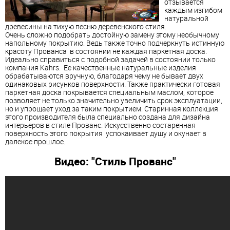
отзывается
каждым изгибом
натуральной
древесины на тихую песню деревенского стиля.
Очень сложно подобрать достойную замену этому необычному
напольному покрытию. Ведь также точно подчеркнуть истинную
красоту
Прованс
а в состоянии не каждая паркетная доска.
Идеально справиться с подобной задачей в состоянии только
компания Kahrs. Ее качественные натуральные изделия
обрабатываются вручную, благодаря чему не бывает двух
одинаковых рисунков поверхности. Также практически готовая
паркетная доска покрывается специальным маслом, которое
позволяет не только значительно увеличить срок эксплуатации,
но и упрощает уход за таким покрытием. Старинная коллекция
этого производителя была специально создана для дизайна
интерьеров в стиле
Прованс
. Искусственно состаренная
поверхность этого покрытия успокаивает душу и окунает в
далекое прошлое.
Видео: "Cтиль
Прованс
"