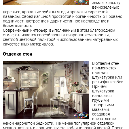
земли, красоту
вечнозеленых
деревьев, кровавые рубины ягод и ароматы сиреневой
лаванды. Своей изящной простотой и органичностью
Прованс
поднимает настроение и дарит истинное наслаждение и
безмятежность
Современный интерьер, выполненный в этом благородном
стиле, отличается своеобразным очарованием старины,
светлой цветовой палитрой и использованием натуральных
качественных материалов.
Отделка стен
В отделке стен
применяется
цветная
штукатурка или
рельефные обои.
Причем
штукатурка
наносится
грубыми
топорными
мазками,
создавая
впечатление
некой нарочитой бедности. Не менее популярной отделкой
можно назвать и драпировку стен облицовочной доской. После