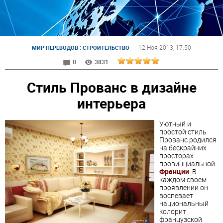
:
12 Ноя 2013
, 17:50
МИР ПЕРЕВОДОВ
СТРОИТЕЛЬСТВО
0
3831
Стиль Прованс в дизайне
интерьера
Уютный и
простой стиль
Прованс
родился
на бескрайних
просторах
провинциальной
Франции
. В
каждом своем
проявлении он
воспевает
национальный
колорит
французской