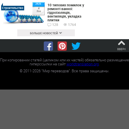
2026
10 типових помилок у
Строительство
ремонті ванної:
4
Янв
гідроізоляція,
вентиляція, укладка
плитки
128
1764
БОЛЬШЕ НОВОСТЕЙ
ВВЕРХ
При копировании статей (целиком или их частей) обязательно размещение
гиперссылки на сайт
worldtranslation.org
.
©
2011-2026
"Мир переводов". Все права защищены.