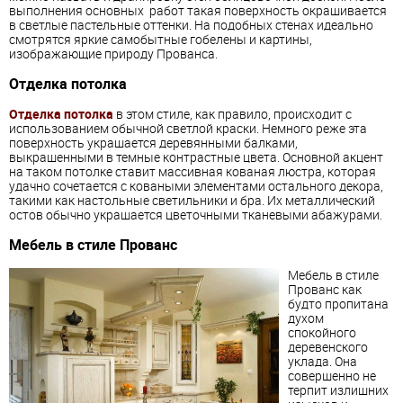
выполнения основных работ такая поверхность окрашивается
в светлые пастельные оттенки. На подобных стенах идеально
смотрятся яркие самобытные гобелены и картины,
изображающие природу
Прованс
а.
Отделка потолка
Отделка потолка
в этом стиле, как правило, происходит с
использованием обычной светлой краски. Немного реже эта
поверхность украшается деревянными балками,
выкрашенными в темные контрастные цвета. Основной акцент
на таком потолке ставит массивная кованая люстра, которая
удачно сочетается с коваными элементами остального декора,
такими как настольные светильники и бра. Их металлический
остов обычно украшается цветочными тканевыми абажурами.
Мебель в стиле
Прованс
Мебель в стиле
Прованс
как
будто пропитана
духом
спокойного
деревенского
уклада. Она
совершенно не
терпит излишних