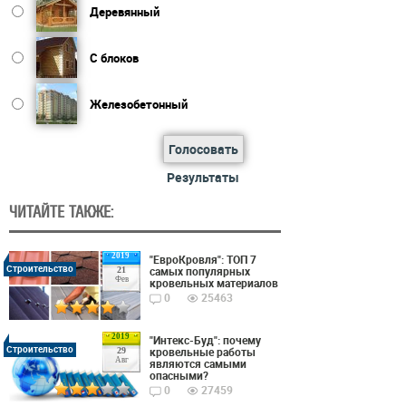
Деревянный
С блоков
Железобетонный
Голосовать
Результаты
ЧИТАЙТЕ ТАКЖЕ:
2019
"ЕвроКровля": ТОП 7
Строительство
самых популярных
21
Фев
кровельных материалов
0
25463
2019
"Интекс-Буд": почему
Строительство
кровельные работы
29
Авг
являются самыми
опасными?
0
27459