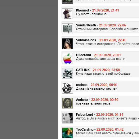
KEermol -
21.09.2020, 21:41
Ну жесть звичайно ...
SunderDeath -
21.09.2020, 22:06
Отличный материал. Спасибо и пишите 
Submissions -
21.09.2020, 22:49
Чтож, статья интересная. Давайте под
Hildetand -
21.09.2020, 23:01
Дуже сподобалася ваша стаття
CATLINK -
21.09.2020, 23:58
Куль надо таких статей по-больше!
antinos -
22.09.2020, 00:01
Дуже пізнавально, респект
Andantr -
22.09.2020, 00:50
познавательная тема
FalconLord -
22.09.2020, 01:14
Автор, а Ви в якому місті живете якщо 
TopCarding -
22.09.2020, 01:42
Може Ваш сайт навіть підніметься у вид