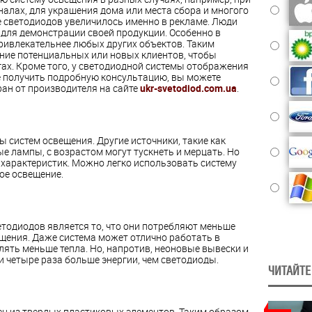
налах, для украшения дома или места сбора и многого
е светодиодов увеличилось именно в рекламе. Люди
 для демонстрации своей продукции. Особенно в
ривлекательнее любых других объектов. Таким
ание потенциальных или новых клиентов, чтобы
гах. Кроме того, у светодиодной системы отображения
те получить подробную консультацию, вы можете
ан от производителя на сайте
ukr-svetodiod.com.ua
.
ды систем освещения. Другие источники, такие как
 лампы, с возрастом могут тускнеть и мерцать. Но
 характеристик. Можно легко использовать систему
ое освещение.
тодиодов является то, что они потребляют меньше
щения. Даже система может отлично работать в
ять меньше тепла. Но, напротив, неоновые вывески и
 четыре раза больше энергии, чем светодиоды.
ЧИТАЙТЕ
н из твердых пластиковых элементов. Таким образом,