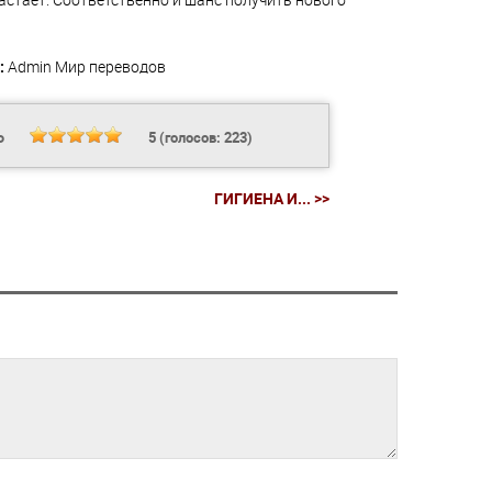
:
Admin
Мир переводов
Ь
5
(голосов:
223
)
ГИГИЕНА И... >>