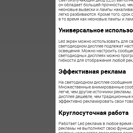
он обладает большей прочностью, че
неоновые вывески и лампы накаливан
легко разбиваются. Кроме того, срок 
в то время как неоновые лампы и лам
Универсальное использо
Led экран можно использовать для с
светодиодном дисплее подлежат настр
освещения. Можно настроить сообщени
светодиодных дисплеях можно прогр
гибкости для отображения любой ре
Эффективная реклама
На светодиодном дисплее сообщения
Множественные анимированные сооб
легче, чем другие источники рекламы
дисплея дешевле, чем традиционные 
эффективно рекламировать свои това
Круглосуточная работа
Работает Led реклама в любое время с
рекламы не выполняют свою функцию 
поэтому количество просмотров возра