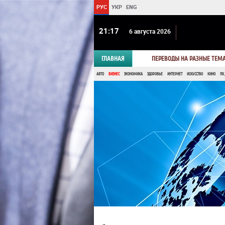
РУС
УКР
ENG
21 17
6 августа 2026
ГЛАВНАЯ
ПЕРЕВОДЫ НА РАЗНЫЕ ТЕМ
АВТО
БИЗНЕС
ЭКОНОМИКА
ЗДОРОВЬЕ
ИНТЕРНЕТ
ИСКУССТВО
КИНО
ПК,