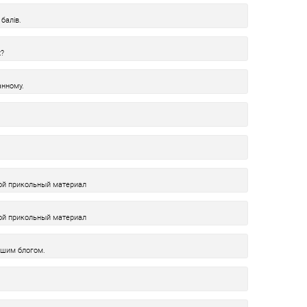
балів.
х?
нному.
кой прикольный материал
кой прикольный материал
ашим блогом.