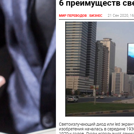
6 преимуществ св
:
21 Сен 2020
, 1
МИР ПЕРЕВОДОВ
БИЗНЕС
Светоизлучающий диод или led экран
изобретения началась в середине 1930
1970-х годов. Люди используют данну