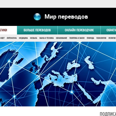
Мир переводов
АТИКИ
БОЛЬШЕ ПЕРЕВОДОВ
ОНЛАЙН ПЕРЕВОДЧИК
ОБРАТ
 СОФТ
ЛИТЕРАТУРА
МЕДИЦИНА
МУЗЫКА
НАУКА И ТЕХНИКА
ОБРАЗОВАНИЕ
ПОЛИТИКА И ЗАКОН
ПРИРОДА
ПСИХОЛОГИЯ
РЕЛИГИЯ
ПОДПИСА