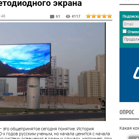
етодиодного экрана
6:48
Подписка
61
4117
Отмен
ОПРОС
Какая ко
— это общепринятое сегодня понятие. История
-х годов русским ученым, но начала ценится с начала
ю систему освещения в разных случаях, например, при