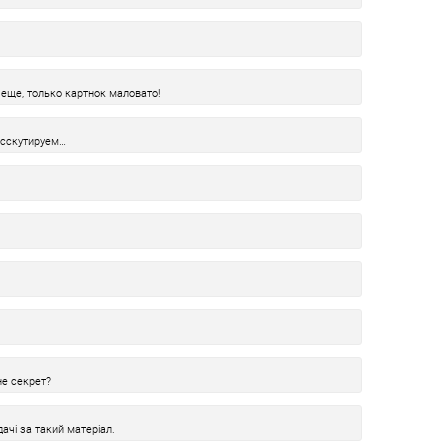
еще, только картнок маловато!
исскутируем…
не секрет?
ачі за такий матеріал.