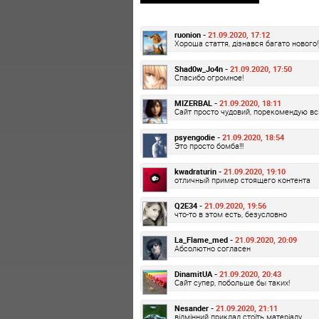
ruonion -
21.09.2020, 17:12
Хороша стаття, дізнався багато нового!
Shad0w_Jo4n -
21.09.2020, 17:50
Спасибо огромное!
MIZERBAL -
21.09.2020, 18:11
Сайт просто чудовий, порекомендую вс
psyengodie -
21.09.2020, 18:54
Это просто бомба!!!
kwadraturin -
21.09.2020, 19:10
отличный пример стоящего контента
Q2E34 -
21.09.2020, 19:56
что-то в этом есть, безусловно
La_Flame_med -
21.09.2020, 20:09
Абсолютно согласен
DinamitUA -
21.09.2020, 20:43
Сайт супер, побольше бы таких!
Nesander -
21.09.2020, 21:11
відмінний приклад стоїть матеріалу