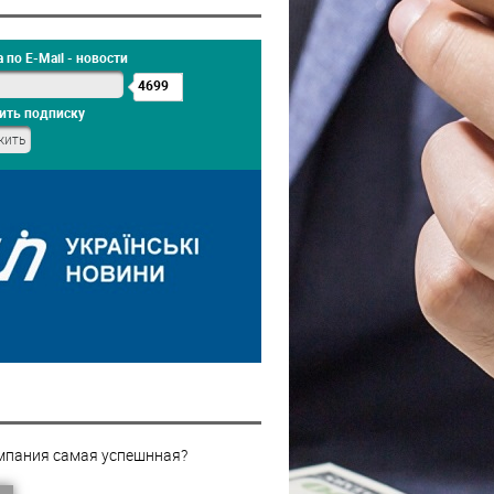
 по E-Mail - новости
4699
ить подписку
мпания самая успешнная?