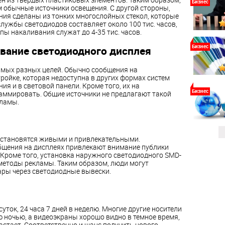
Бизнес
м обычные источники освещения. С другой стороны,
ия сделаны из тонких многослойных стекол, которые
службы светодиодов составляет около 100 тис. часов,
пы накаливания служат до 4-35 тис. часов.
Бизнес
вание светодиодного дисплея
амых разных целей. Обычно сообщения на
ойке, которая недоступна в других формах систем
я и в световой панели. Кроме того, их на
Бизнес
аммировать. Общие источники не предлагают такой
кламы.
 становятся живыми и привлекательными.
щения на дисплеях привлекают внимание публики
. Кроме того, установка наружного светодиодного SMD-
методы рекламы. Таким образом, люди могут
ры через светодиодные вывески.
уток, 24 часа 7 дней в неделю. Многие другие носители
ночью, а видеоэкраны хорошо видно в темное время,
стает. Соответственно и шанс получить нового