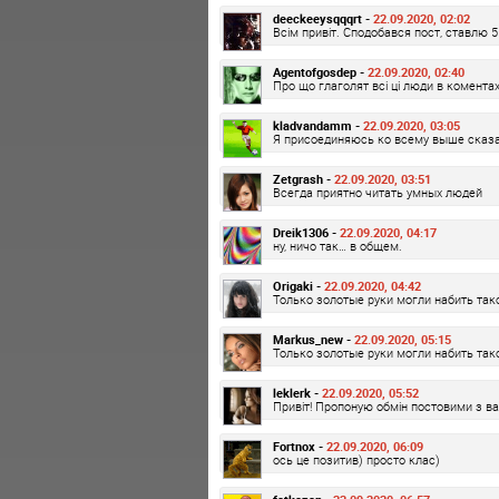
deeckeeysqqqrt -
22.09.2020, 02:02
Всім привіт. Сподобався пост, ставлю 5 
Agentofgosdep -
22.09.2020, 02:40
Про що глаголят всі ці люди в комента
kladvandamm -
22.09.2020, 03:05
Я присоединяюсь ко всему выше сказа
Zetgrash -
22.09.2020, 03:51
Всегда приятно читать умных людей
Dreik1306 -
22.09.2020, 04:17
ну, ничо так… в общем.
Origaki -
22.09.2020, 04:42
Только золотые руки могли набить та
Markus_new -
22.09.2020, 05:15
Только золотые руки могли набить та
leklerk -
22.09.2020, 05:52
Привіт! Пропоную обмін постовими з в
Fortnox -
22.09.2020, 06:09
ось це позитив) просто клас)