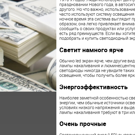
праздновании Нового года, в автосиг
другого. Но что важно, использовани
часто используют систему освещения
ночное время эта система выглядит п
образом, она легко привлекает вним
сообщить о своих продуктах или услу
есть ряд преимуществ. Если вы хоти
подобрать и купить светодиодный экр
Светит намного ярче
Обычно led экран ярче, чем другие ви
лампы накаливания и люминесцентные
светодиоды никогда не увидите таких
освещения, чтобы получить более ярк
Энергоэффективность
Наиболее заметной особенностью све
энергии, чем обычные источники осве
условиях низкого напряжения и выдел
лампы накаливания требуют в три или
Очень прочные
Светоизлучающий диод (LED) выполне