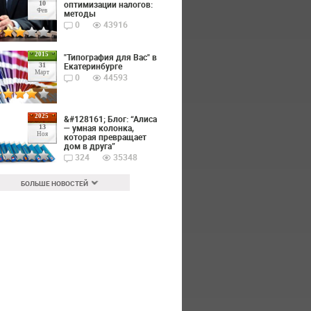
оптимизации налогов:
10
Фев
методы
0
43916
2015
"Типография для Вас" в
Екатеринбурге
31
Март
0
44593
2025
&#128161; Блог: “Алиса
— умная колонка,
13
Ноя
которая превращает
дом в друга”
324
35348
БОЛЬШЕ НОВОСТЕЙ