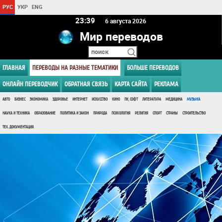
РУС
УКР
ENG
23 39
6 августа 2026
Мир переводов
ГЛАВНАЯ
ПЕРЕВОДЫ НА РАЗНЫЕ ТЕМАТИКИ
БОЛЬШЕ ПЕРЕВОДОВ
ОНЛАЙН ПЕРЕВОДЧИК
ОБРАТНАЯ СВЯЗЬ
КАРТА САЙТА
РЕКЛАМА
АВТО
БИЗНЕС
ЭКОНОМИКА
ЗДОРОВЬЕ
ИНТЕРНЕТ
ИСКУССТВО
КИНО
ПК, СОФТ
ЛИТЕРАТУРА
МЕДИЦИНА
МУЗЫКА
НАУКА И ТЕХНИКА
ОБРАЗОВАНИЕ
ПОЛИТИКА И ЗАКОН
ПРИРОДА
ПСИХОЛОГИЯ
РЕЛИГИЯ
СПОРТ
СТРАНЫ
СТРОИТЕЛЬСТВО
ТЕХ. ДОКУМЕНТАЦИЯ