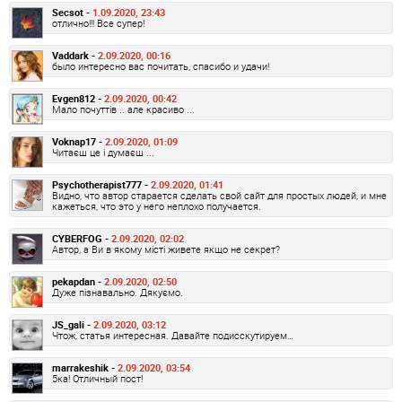
Secsot -
1.09.2020, 23:43
отлично!!! Все супер!
Vaddark -
2.09.2020, 00:16
было интересно вас почитать, спасибо и удачи!
Evgen812 -
2.09.2020, 00:42
Мало почуттів .. але красиво ...
Voknap17 -
2.09.2020, 01:09
Читаєш це і думаєш ...
Psychotherapist777 -
2.09.2020, 01:41
Видно, что автор старается сделать свой сайт для простых людей, и мне
кажеться, что это у него неплохо получается.
CYBERFOG -
2.09.2020, 02:02
Автор, а Ви в якому місті живете якщо не секрет?
pekapdan -
2.09.2020, 02:50
Дуже пізнавально. Дякуємо.
JS_gali -
2.09.2020, 03:12
Чтож, статья интересная. Давайте подисскутируем…
marrakeshik -
2.09.2020, 03:54
5ка! Отличный пост!