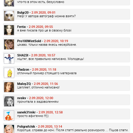
что-то в этом есть, безусловно
Bulgr20 -
2.09.2020, 09:01
Help! У автора автограф можна взяти?
Fertix -
2.09.2020, 09:55
я вже писала про це в своєму блозі
Pro100WintSold -
2.09.2020, 10:19
цікаво. тільки назва якесь несерйозне.
SHA23I -
2.09.2020, 10:57
ніштяг, все правильно написано. Молодець!
Vladzon -
2.09.2020, 11:18
отличный пример стоящего материала
MaloyZQ -
2.09.2020, 11:56
Цепляет, отлично написано!
nvskv -
2.09.2020, 12:00
прочитала з задоволенням
sanek31mkr -
2.09.2020, 12:58
просто афигенно !!!!))
Poligrafchik -
2.09.2020, 13:14
Коротше, справа до ночі. Після статті реально розморило ... Пішов спати.