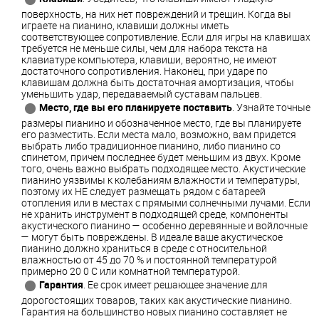
поверхность, на них нет повреждений и трещин. Когда вы
играете на пианино, клавиши должны иметь
соответствующее сопротивление. Если для игры на клавишах
требуется не меньше силы, чем для набора текста на
клавиатуре компьютера, клавиши, вероятно, не имеют
достаточного сопротивления. Наконец, при ударе по
клавишам должна быть достаточная амортизация, чтобы
уменьшить удар, передаваемый суставам пальцев.
Место, где вы его планируете поставить
. Узнайте точные
размеры пианино и обозначенное место, где вы планируете
его разместить. Если места мало, возможно, вам придется
выбрать либо традиционное пианино, либо пианино со
спинетом, причем последнее будет меньшим из двух. Кроме
того, очень важно выбрать подходящее место. Акустические
пианино уязвимы к колебаниям влажности и температуры,
поэтому их НЕ следует размещать рядом с батареей
отопления или в местах с прямыми солнечными лучами. Если
не хранить инструмент в подходящей среде, компоненты
акустического пианино — особенно деревянные и войлочные
— могут быть повреждены. В идеале ваше акустическое
пианино должно храниться в среде с относительной
влажностью от 45 до 70 % и постоянной температурой
примерно 20 0 C или комнатной температурой.
Гарантия
. Ее срок имеет решающее значение для
дорогостоящих товаров, таких как акустические пианино.
Гарантия на большинство новых пианино составляет не