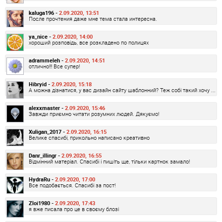
kaluga196 -
2.09.2020, 13:51
После прочтения даже мне тема стала интересна.
ya_nice -
2.09.2020, 14:00
хороший розповідь, все розкладено по полицях
adrammeleh -
2.09.2020, 14:51
отлично!!! Все супер!
Hibryid -
2.09.2020, 15:18
А можна дізнатися, у вас дизайн сайту шаблонний? Теж собі такий хочу ...
alexxmaster -
2.09.2020, 15:46
Завжди приємно читати розумних людей. Дякуємо!
Xuligan_2017 -
2.09.2020, 16:15
Велике спасибі, прикольно написано креативно
Danr_illingr -
2.09.2020, 16:55
Відмінний матеріал. Спасибі і пишіть ще, тільки картнок замало!
HydraRu -
2.09.2020, 17:00
Все подобається. Спасибі за пост!
Zloi1980 -
2.09.2020, 17:43
я вже писала про це в своєму блозі