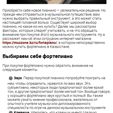
Приобрести себе новое пианино — увлекательное решение. Но
прежде чем отправиться в музыкальное путешествие, вам
нужно выбрать правильный инструмент, а это может стать
настоящей головной болью. Существует широкий выбор
пианино, но какое из них купить? Далее, мы рассмотрим
факторы, которые следует учитывать, и на что обращать
внимание при покупке этого музыкального инструмента. Ну а
расскажет нам об этом сотрудник интернет-магазина
https://muzzone.kz/ru/fortepiano/
, в котором непосредственно
можно купить фортепиано в Казахстане.
Выбираем себе фортепиано
При покупке фортепиано нужно обратить внимание на
следующие моменты:
Звук
. Перед покупкой пианино попробуйте поиграть на
нем, чтобы определить, нравится ли вам звук. Это
субъективно; некоторые люди предпочитают более яркий
тон, а другие предпочитают более мягкий тон. Вообще говоря,
у хорошего фортепиано звук круглый и полный. Вы также
можете узнать мнение профессионала, желательно от
опытного учителя музыки или дипломированного
специалиста по игре на данном музыкальном инструменте.
Клавиши
. Убедитесь, что клавиши имеют гладкую