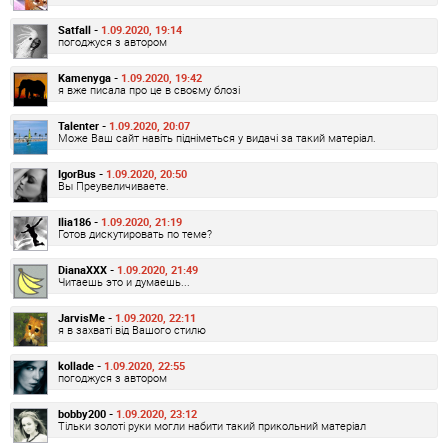
Satfall -
1.09.2020, 19:14
погоджуся з автором
Kamenyga -
1.09.2020, 19:42
я вже писала про це в своєму блозі
Talenter -
1.09.2020, 20:07
Може Ваш сайт навіть підніметься у видачі за такий матеріал.
IgorBus -
1.09.2020, 20:50
Вы Преувеличиваете.
Ilia186 -
1.09.2020, 21:19
Готов дискутировать по теме?
DianaXXX -
1.09.2020, 21:49
Читаешь это и думаешь...
JarvisMe -
1.09.2020, 22:11
я в захваті від Вашого стилю
kollade -
1.09.2020, 22:55
погоджуся з автором
bobby200 -
1.09.2020, 23:12
Тільки золоті руки могли набити такий прикольний матеріал