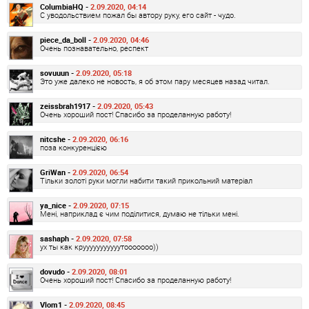
ColumbiaHQ -
2.09.2020, 04:14
С уводольствием пожал бы автору руку, его сайт - чудо.
piece_da_boll -
2.09.2020, 04:46
Очень познавательно, респект
sovuuun -
2.09.2020, 05:18
Это уже далеко не новость, я об этом пару месяцев назад читал.
zeissbrah1917 -
2.09.2020, 05:43
Очень хороший пост! Спасибо за проделанную работу!
nitcshe -
2.09.2020, 06:16
поза конкуренцією
GriWan -
2.09.2020, 06:54
Тільки золоті руки могли набити такий прикольний матеріал
ya_nice -
2.09.2020, 07:15
Мені, наприклад є чим поділитися, думаю не тільки мені.
sashaph -
2.09.2020, 07:58
ух ты как крууууууууууутооооооо))
dovudo -
2.09.2020, 08:01
Очень хороший пост! Спасибо за проделанную работу!
Vlom1 -
2.09.2020, 08:45