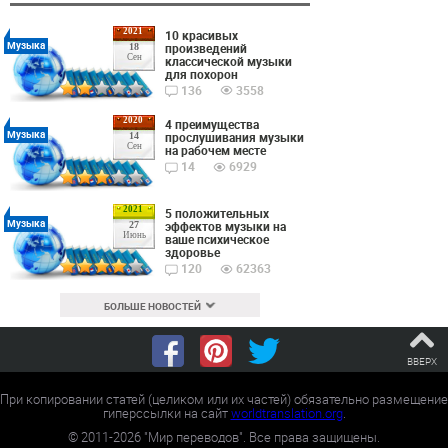
2021
10 красивых
Музыка
произведений
18
Сен
классической музыки
для похорон
136
3558
2020
4 преимущества
Музыка
прослушивания музыки
14
Сен
на рабочем месте
14
6929
2021
5 положительных
Музыка
эффектов музыки на
27
Июнь
ваше психическое
здоровье
120
62363
БОЛЬШЕ НОВОСТЕЙ
ВВЕРХ
При копировании статей (целиком или их частей) обязательно размещение
гиперссылки на сайт
worldtranslation.org
.
©
2011-2026
"Мир переводов". Все права защищены.