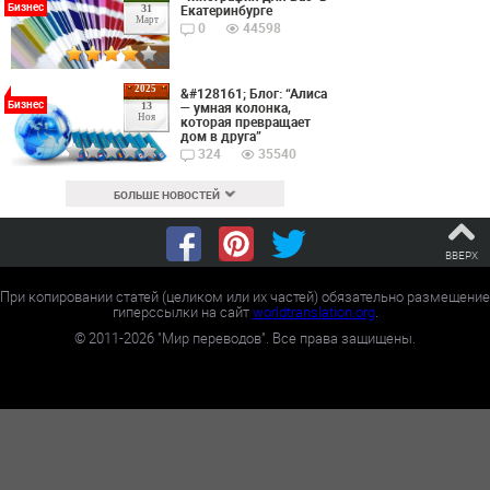
Бизнес
Екатеринбурге
31
Март
0
44598
2025
&#128161; Блог: “Алиса
Бизнес
— умная колонка,
13
Ноя
которая превращает
дом в друга”
324
35540
БОЛЬШЕ НОВОСТЕЙ
ВВЕРХ
При копировании статей (целиком или их частей) обязательно размещение
гиперссылки на сайт
worldtranslation.org
.
©
2011-2026
"Мир переводов". Все права защищены.