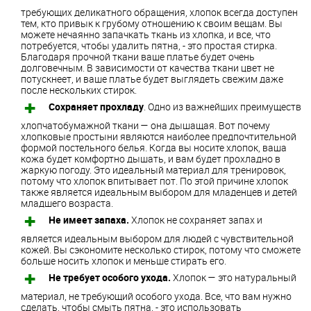
требующих деликатного обращения, хлопок всегда доступен
тем, кто привык к грубому отношению к своим вещам. Вы
можете нечаянно запачкать ткань из хлопка, и все, что
потребуется, чтобы удалить пятна, - это простая стирка.
Благодаря прочной ткани ваше платье будет очень
долговечным. В зависимости от качества ткани цвет не
потускнеет, и ваше платье будет выглядеть свежим даже
после нескольких стирок.
Сохраняет прохладу
. Одно из важнейших преимуществ
хлопчатобумажной ткани — она дышащая. Вот почему
хлопковые простыни являются наиболее предпочтительной
формой постельного белья. Когда вы носите хлопок, ваша
кожа будет комфортно дышать, и вам будет прохладно в
жаркую погоду. Это идеальный материал для тренировок,
потому что хлопок впитывает пот. По этой причине хлопок
также является идеальным выбором для младенцев и детей
младшего возраста.
Не имеет запаха.
Хлопок не сохраняет запах и
является идеальным выбором для людей с чувствительной
кожей. Вы сэкономите несколько стирок, потому что сможете
больше носить хлопок и меньше стирать его.
Не требует особого ухода.
Хлопок — это натуральный
материал, не требующий особого ухода. Все, что вам нужно
сделать, чтобы смыть пятна, - это использовать