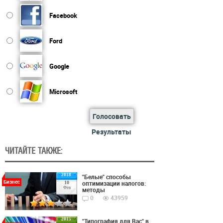
Facebook
Ford
Google
Microsoft
Голосовать
Результаты
ЧИТАЙТЕ ТАКЖЕ:
2018
"Белые" способы
Бизнес
оптимизации налогов:
10
Фев
методы
0
43959
2015
"Типография для Вас" в