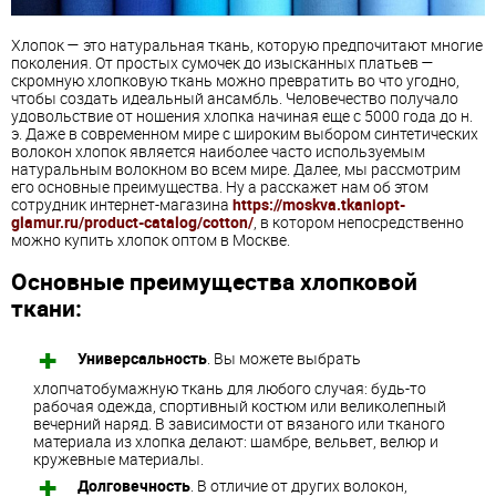
Хлопок — это натуральная ткань, которую предпочитают многие
поколения. От простых сумочек до изысканных платьев —
скромную хлопковую ткань можно превратить во что угодно,
чтобы создать идеальный ансамбль. Человечество получало
удовольствие от ношения хлопка начиная еще с 5000 года до н.
э. Даже в современном мире с широким выбором синтетических
волокон хлопок является наиболее часто используемым
натуральным волокном во всем мире. Далее, мы рассмотрим
его основные преимущества. Ну а расскажет нам об этом
сотрудник интернет-магазина
https://moskva.tkaniopt-
glamur.ru/product-catalog/cotton/
, в котором непосредственно
можно купить хлопок оптом в Москве.
Основные преимущества хлопковой
ткани:
Универсальность
. Вы можете выбрать
хлопчатобумажную ткань для любого случая: будь-то
рабочая одежда, спортивный костюм или великолепный
вечерний наряд. В зависимости от вязаного или тканого
материала из хлопка делают: шамбре, вельвет, велюр и
кружевные материалы.
Долговечность
. В отличие от других волокон,