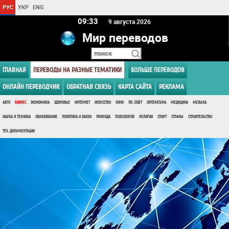
РУС
УКР
ENG
09 33
9 августа 2026
Мир переводов
ГЛАВНАЯ
ПЕРЕВОДЫ НА РАЗНЫЕ ТЕМАТИКИ
БОЛЬШЕ ПЕРЕВОДОВ
ОНЛАЙН ПЕРЕВОДЧИК
ОБРАТНАЯ СВЯЗЬ
КАРТА САЙТА
РЕКЛАМА
АВТО
БИЗНЕС
ЭКОНОМИКА
ЗДОРОВЬЕ
ИНТЕРНЕТ
ИСКУССТВО
КИНО
ПК, СОФТ
ЛИТЕРАТУРА
МЕДИЦИНА
МУЗЫКА
НАУКА И ТЕХНИКА
ОБРАЗОВАНИЕ
ПОЛИТИКА И ЗАКОН
ПРИРОДА
ПСИХОЛОГИЯ
РЕЛИГИЯ
СПОРТ
СТРАНЫ
СТРОИТЕЛЬСТВО
ТЕХ. ДОКУМЕНТАЦИЯ