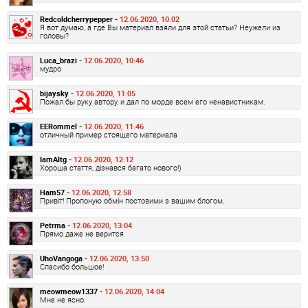
Redcoldcherrypepper -
12.06.2020, 10:02
Я вот думаю, а где Вы материал взяли для этой статьи? Неужели из
головы?
Luca_brazi -
12.06.2020, 10:46
мудро
bijaysky -
12.06.2020, 11:05
Пожал бы руку автору, и дал по морде всем его ненавистникам.
EERommel -
12.06.2020, 11:46
отличный пример стоящего материала
IamAltg -
12.06.2020, 12:12
Хороша стаття, дізнався багато нового!)
Ham57 -
12.06.2020, 12:58
Привіт! Пропоную обмін постовими з вашим блогом.
Petrma -
12.06.2020, 13:04
Прямо даже не верится
UhoVangoga -
12.06.2020, 13:50
Спасибо большое!
meowmeow1337 -
12.06.2020, 14:04
Мне не ясно.