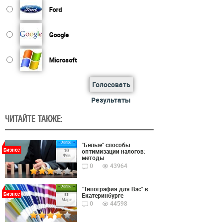
Ford
Google
Microsoft
Голосовать
Результаты
ЧИТАЙТЕ ТАКЖЕ:
2018
"Белые" способы
Бизнес
оптимизации налогов:
10
Фев
методы
0
43964
2015
"Типография для Вас" в
Бизнес
Екатеринбурге
31
Март
0
44598