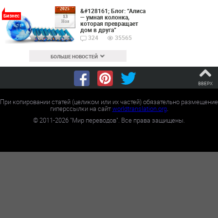
2025
&#128161; Блог: “Алиса
Бизнес
— умная колонка,
13
Ноя
которая превращает
дом в друга”
324
35565
БОЛЬШЕ НОВОСТЕЙ
ВВЕРХ
При копировании статей (целиком или их частей) обязательно размещение
гиперссылки на сайт
worldtranslation.org
.
©
2011-2026
"Мир переводов". Все права защищены.