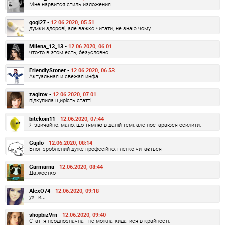
Мне нарвится стиль изложения
gogi27 -
12.06.2020, 05:51
думки здорові, але важко читати, не знаю чому.
Milena_13_13 -
12.06.2020, 06:01
что-то в этом есть, безусловно
FriendlyStoner -
12.06.2020, 06:53
Актуальная и свежая инфа
zagirov -
12.06.2020, 07:01
підкупила щирість статті
bitckoin11 -
12.06.2020, 07:44
Я звичайно, мало, що тямлю в даній темі, але постараюся осилити.
Gujilo -
12.06.2020, 08:14
Блог зроблений дуже професійно, і легко читається
Garmarna -
12.06.2020, 08:44
Да,жостко
AlexO74 -
12.06.2020, 09:18
ух ти...
shopbizVrn -
12.06.2020, 09:40
Стаття неоднозначна - не можна кидатися в крайності.