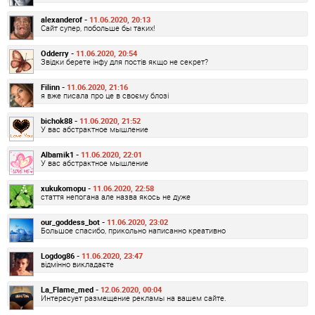
alexanderof -
11.06.2020, 20:13
Сайт супер, побольше бы таких!
Odderry -
11.06.2020, 20:54
Звідки берете інфу для постів якщо не секрет?
Filinn -
11.06.2020, 21:16
я вже писала про це в своєму блозі
bichok88 -
11.06.2020, 21:52
У вас абстрактное мышление
Albamik1 -
11.06.2020, 22:01
У вас абстрактное мышление
xukukomopu -
11.06.2020, 22:58
стаття непогана але назва якось не дуже
our_goddess_bot -
11.06.2020, 23:02
Большое спасибо, прикольно написанно креативно
Logdog86 -
11.06.2020, 23:47
відмінно викладаєте
La_Flame_med -
12.06.2020, 00:04
Интересует размещение рекламы на вашем сайте.