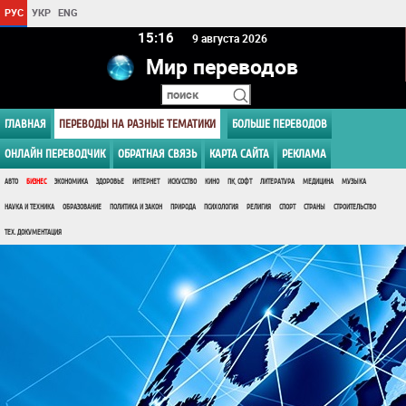
РУС
УКР
ENG
15 16
9 августа 2026
Мир переводов
ГЛАВНАЯ
ПЕРЕВОДЫ НА РАЗНЫЕ ТЕМАТИКИ
БОЛЬШЕ ПЕРЕВОДОВ
ОНЛАЙН ПЕРЕВОДЧИК
ОБРАТНАЯ СВЯЗЬ
КАРТА САЙТА
РЕКЛАМА
АВТО
БИЗНЕС
ЭКОНОМИКА
ЗДОРОВЬЕ
ИНТЕРНЕТ
ИСКУССТВО
КИНО
ПК, СОФТ
ЛИТЕРАТУРА
МЕДИЦИНА
МУЗЫКА
НАУКА И ТЕХНИКА
ОБРАЗОВАНИЕ
ПОЛИТИКА И ЗАКОН
ПРИРОДА
ПСИХОЛОГИЯ
РЕЛИГИЯ
СПОРТ
СТРАНЫ
СТРОИТЕЛЬСТВО
ТЕХ. ДОКУМЕНТАЦИЯ