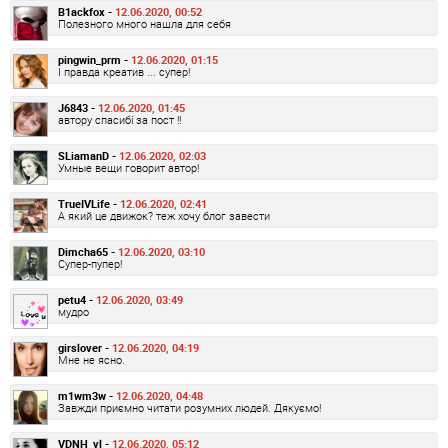
B1ackfox -
12.06.2020, 00:52
Полезного много нашла для себя
pingwin_prm -
12.06.2020, 01:15
І правда креатив ... супер!
J6843 -
12.06.2020, 01:45
автору спасибі за пост !!
SLiamanD -
12.06.2020, 02:03
Умные вещи говорит автор!
TrueIVLife -
12.06.2020, 02:41
А який це движок? теж хочу блог завести
Dimcha65 -
12.06.2020, 03:10
Супер-пупер!
petu4 -
12.06.2020, 03:49
мудро
girslover -
12.06.2020, 04:19
Мне не ясно.
m1wm3w -
12.06.2020, 04:48
Завжди приємно читати розумних людей. Дякуємо!
VDNH_vl -
12.06.2020, 05:12