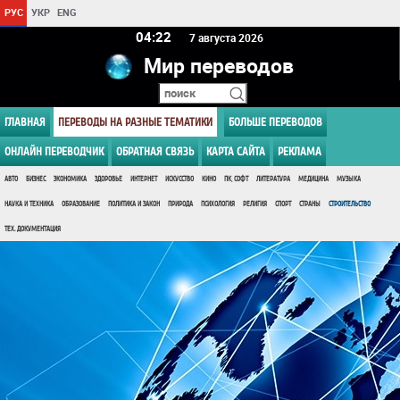
РУС
УКР
ENG
04 22
7 августа 2026
Мир переводов
ГЛАВНАЯ
ПЕРЕВОДЫ НА РАЗНЫЕ ТЕМАТИКИ
БОЛЬШЕ ПЕРЕВОДОВ
ОНЛАЙН ПЕРЕВОДЧИК
ОБРАТНАЯ СВЯЗЬ
КАРТА САЙТА
РЕКЛАМА
АВТО
БИЗНЕС
ЭКОНОМИКА
ЗДОРОВЬЕ
ИНТЕРНЕТ
ИСКУССТВО
КИНО
ПК, СОФТ
ЛИТЕРАТУРА
МЕДИЦИНА
МУЗЫКА
НАУКА И ТЕХНИКА
ОБРАЗОВАНИЕ
ПОЛИТИКА И ЗАКОН
ПРИРОДА
ПСИХОЛОГИЯ
РЕЛИГИЯ
СПОРТ
СТРАНЫ
СТРОИТЕЛЬСТВО
ТЕХ. ДОКУМЕНТАЦИЯ