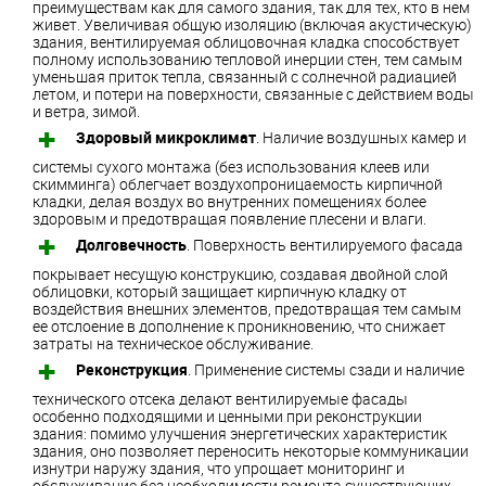
преимуществам как для самого здания, так для тех, кто в нем
живет. Увеличивая общую изоляцию (включая акустическую)
здания, вентилируемая облицовочная кладка способствует
полному использованию тепловой инерции стен, тем самым
уменьшая приток тепла, связанный с солнечной радиацией
летом, и потери на поверхности, связанные с действием воды
и ветра, зимой.
Здоровый микроклимат
. Наличие воздушных камер и
системы сухого монтажа (без использования клеев или
скимминга) облегчает воздухопроницаемость кирпичной
кладки, делая воздух во внутренних помещениях более
здоровым и предотвращая появление плесени и влаги.
Долговечность
. Поверхность вентилируемого фасада
покрывает несущую конструкцию, создавая двойной слой
облицовки, который защищает кирпичную кладку от
воздействия внешних элементов, предотвращая тем самым
ее отслоение в дополнение к проникновению, что снижает
затраты на техническое обслуживание.
Реконструкция
. Применение системы сзади и наличие
технического отсека делают вентилируемые фасады
особенно подходящими и ценными при реконструкции
здания: помимо улучшения энергетических характеристик
здания, оно позволяет переносить некоторые коммуникации
изнутри наружу здания, что упрощает мониторинг и
обслуживание без необходимости ремонта существующих