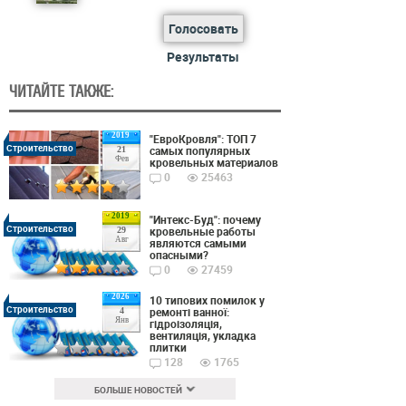
Голосовать
Результаты
ЧИТАЙТЕ ТАКЖЕ:
2019
"ЕвроКровля": ТОП 7
Строительство
самых популярных
21
Фев
кровельных материалов
0
25463
2019
"Интекс-Буд": почему
Строительство
кровельные работы
29
Авг
являются самыми
опасными?
0
27459
2026
10 типових помилок у
Строительство
ремонті ванної:
4
Янв
гідроізоляція,
вентиляція, укладка
плитки
128
1765
БОЛЬШЕ НОВОСТЕЙ