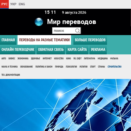
РУС
УКР
ENG
15:11
9 августа 2026
Мир переводов
ГЛАВНАЯ
ПЕРЕВОДЫ НА РАЗНЫЕ ТЕМАТИКИ
БОЛЬШЕ ПЕРЕВОДОВ
ОНЛАЙН ПЕРЕВОДЧИК
ОБРАТНАЯ СВЯЗЬ
КАРТА САЙТА
РЕКЛАМА
АВТО
БИЗНЕС
ЭКОНОМИКА
ЗДОРОВЬЕ
ИНТЕРНЕТ
ИСКУССТВО
КИНО
ПК, СОФТ
ЛИТЕРАТУРА
МЕДИЦИНА
МУЗЫКА
НАУКА И ТЕХНИКА
ОБРАЗОВАНИЕ
ПОЛИТИКА И ЗАКОН
ПРИРОДА
ПСИХОЛОГИЯ
РЕЛИГИЯ
СПОРТ
СТРАНЫ
СТРОИТЕЛЬСТВО
ТЕХ. ДОКУМЕНТАЦИЯ