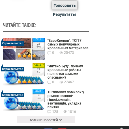
Голосовать
Результаты
ЧИТАЙТЕ ТАКЖЕ:
2019
"ЕвроКровля": ТОП 7
Строительство
самых популярных
21
Фев
кровельных материалов
0
25473
2019
"Интекс-Буд": почему
Строительство
кровельные работы
29
Авг
являются самыми
опасными?
0
27467
2026
10 типових помилок у
Строительство
ремонті ванної:
4
Янв
гідроізоляція,
вентиляція, укладка
плитки
128
1816
БОЛЬШЕ НОВОСТЕЙ