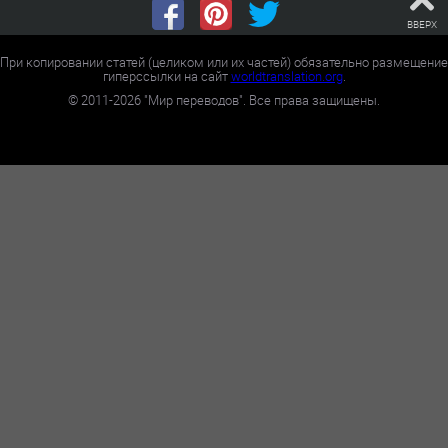
ВВЕРХ
При копировании статей (целиком или их частей) обязательно размещение
гиперссылки на сайт
worldtranslation.org
.
©
2011-2026
"Мир переводов". Все права защищены.