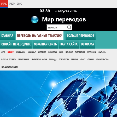
РУС
УКР
ENG
03:39
6 августа 2026
Мир переводов
ГЛАВНАЯ
ПЕРЕВОДЫ НА РАЗНЫЕ ТЕМАТИКИ
БОЛЬШЕ ПЕРЕВОДОВ
ОНЛАЙН ПЕРЕВОДЧИК
ОБРАТНАЯ СВЯЗЬ
КАРТА САЙТА
РЕКЛАМА
АВТО
БИЗНЕС
ЭКОНОМИКА
ЗДОРОВЬЕ
ИНТЕРНЕТ
ИСКУССТВО
КИНО
ПК, СОФТ
ЛИТЕРАТУРА
МЕДИЦИНА
МУЗЫКА
НАУКА И ТЕХНИКА
ОБРАЗОВАНИЕ
ПОЛИТИКА И ЗАКОН
ПРИРОДА
ПСИХОЛОГИЯ
РЕЛИГИЯ
СПОРТ
СТРАНЫ
СТРОИТЕЛЬСТВО
ТЕХ. ДОКУМЕНТАЦИЯ