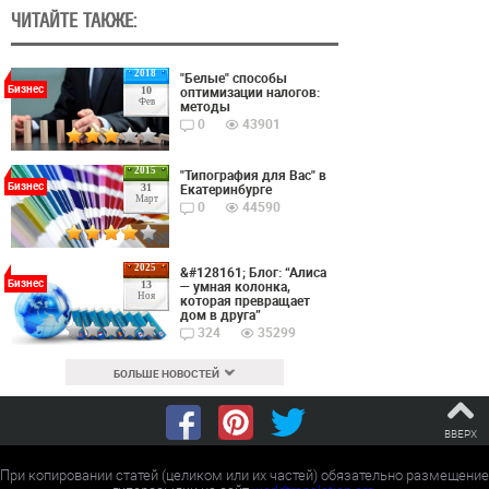
ЧИТАЙТЕ ТАКЖЕ:
2018
"Белые" способы
Бизнес
оптимизации налогов:
10
Фев
методы
0
43901
2015
"Типография для Вас" в
Бизнес
Екатеринбурге
31
Март
0
44590
2025
&#128161; Блог: “Алиса
Бизнес
— умная колонка,
13
Ноя
которая превращает
дом в друга”
324
35299
БОЛЬШЕ НОВОСТЕЙ
ВВЕРХ
При копировании статей (целиком или их частей) обязательно размещение