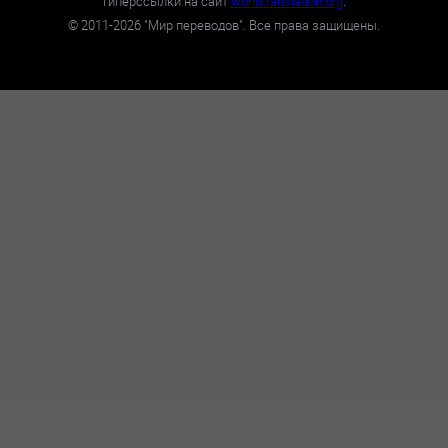
гиперссылки на сайт
worldtranslation.org
.
©
2011-2026
"Мир переводов". Все права защищены.