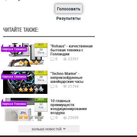
Голосовать
Результаты
ЧИТАЙТЕ ТАКЖЕ:
2015
"Rohaus" - качественная
Наука и Техника
бытовая техника с
24
Июль
Голландии
0
22397
2015
"Techno Marine" -
Наука и Техника
непревзойденные
20
Июль
швейцарские часы
0
21794
2019
10 главных
Наука и Техника
преимуществ
12
Апр
кондиционирования
воздуха
0
23699
БОЛЬШЕ НОВОСТЕЙ