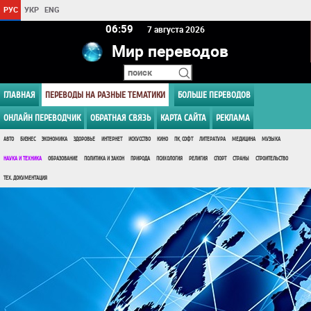
РУС
УКР
ENG
06:59
7 августа 2026
Мир переводов
ГЛАВНАЯ
ПЕРЕВОДЫ НА РАЗНЫЕ ТЕМАТИКИ
БОЛЬШЕ ПЕРЕВОДОВ
ОНЛАЙН ПЕРЕВОДЧИК
ОБРАТНАЯ СВЯЗЬ
КАРТА САЙТА
РЕКЛАМА
АВТО
БИЗНЕС
ЭКОНОМИКА
ЗДОРОВЬЕ
ИНТЕРНЕТ
ИСКУССТВО
КИНО
ПК, СОФТ
ЛИТЕРАТУРА
МЕДИЦИНА
МУЗЫКА
НАУКА И ТЕХНИКА
ОБРАЗОВАНИЕ
ПОЛИТИКА И ЗАКОН
ПРИРОДА
ПСИХОЛОГИЯ
РЕЛИГИЯ
СПОРТ
СТРАНЫ
СТРОИТЕЛЬСТВО
ТЕХ. ДОКУМЕНТАЦИЯ