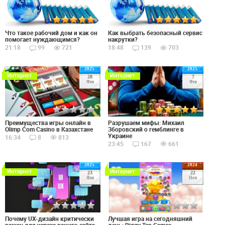
Что такое рабочий дом и как он
Как выбрать безопасный сервис
помогает нуждающимся?
накрутки?
21:18
99
721
18:48
139
703
2025
2025
Интернет
Интернет
28
7
Фев
Фев
Преимущества игры онлайн в
Разрушаем мифы: Михаил
Olimp Com Casino в Казахстане
Зборовский о гемблинге в
Украине
16:34
8
813
23:45
167
661
2025
2024
Интернет
Интернет
23
22
Янв
Ноя
Почему UX-дизайн критически
Лучшая игра на сегодняшний