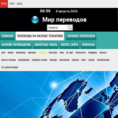
РУС
УКР
ENG
06 59
8 августа 2026
Мир переводов
ГЛАВНАЯ
ПЕРЕВОДЫ НА РАЗНЫЕ ТЕМАТИКИ
БОЛЬШЕ ПЕРЕВОДОВ
ОНЛАЙН ПЕРЕВОДЧИК
ОБРАТНАЯ СВЯЗЬ
КАРТА САЙТА
РЕКЛАМА
АВТО
БИЗНЕС
ЭКОНОМИКА
ЗДОРОВЬЕ
ИНТЕРНЕТ
ИСКУССТВО
КИНО
ПК, СОФТ
ЛИТЕРАТУРА
МЕДИЦИНА
МУЗЫКА
НАУКА И ТЕХНИКА
ОБРАЗОВАНИЕ
ПОЛИТИКА И ЗАКОН
ПРИРОДА
ПСИХОЛОГИЯ
РЕЛИГИЯ
СПОРТ
СТРАНЫ
СТРОИТЕЛЬСТВО
ТЕХ. ДОКУМЕНТАЦИЯ