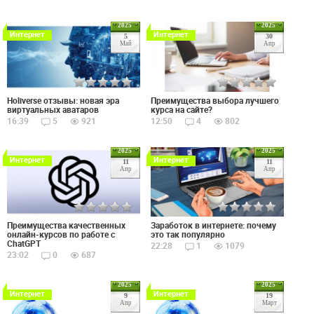
2025
2025
Интернет
Интернет
5
30
Май
Апр
Holiverse отзывы: новая эра
Преимущества выбора лучшего
виртуальных аватаров
курса на сайте?
16:39
5
921
12:50
4
802
2025
2025
Интернет
Интернет
11
11
Апр
Апр
Преимущества качественных
Заработок в интернете: почему
онлайн-курсов по работе с
это так популярно
ChatGPT
22:28
1
1079
23:02
0
687
2025
2025
Интернет
Интернет
9
19
Апр
Март