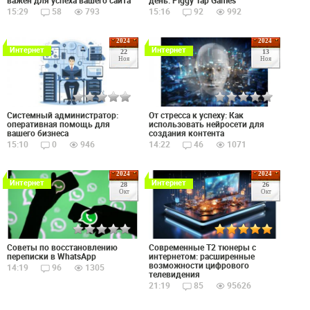
важен для успеха вашего сайта
день: Piggy Tap Games
15:29
58
793
15:16
92
992
2024
2024
Интернет
Интернет
22
13
Ноя
Ноя
Системный администратор:
От стресса к успеху: Как
оперативная помощь для
использовать нейросети для
вашего бизнеса
создания контента
15:10
0
946
14:22
46
1071
2024
2024
Интернет
Интернет
28
26
Окт
Окт
Советы по восстановлению
Современные Т2 тюнеры с
переписки в WhatsApp
интернетом: расширенные
возможности цифрового
14:19
96
1305
телевидения
21:19
85
95626