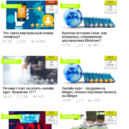
2024
2024
Интернет
Интернет
8
30
Окт
Авг
Что такое виртуальный номер
Краткая история Linux: как
телефона?
появилась современная
альтернатива Windows?
07:28
52
22282
17:51
2
985
2024
2024
Интернет
Интернет
22
25
Авг
Июль
Почему стоит посетить онлайн
Онлайн курс - продажи на
курс "Аналитик 1С"?
Allegro, полное обучение бизнесу
на Allegro
16:10
138
918
16:00
1
1355
2024
2024
Интернет
Интернет
18
12
Июль
Июль