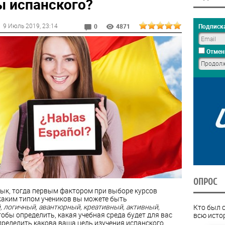
ы испанского?
9 Июль 2019
, 23:14
Подписка
0
4871
Отмен
ОПРОС
зык, тогда первым фактором при выборе курсов
 каким типом учеников вы можете быть
 логичный, авантюрный, креативный, активный,
Кто был 
чтобы определить, какая учебная среда будет для вас
всю исто
пределить какова ваша цель изучения испанского