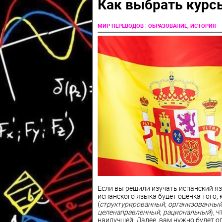
Как выбрать курс
:
МИР ПЕРЕВОДОВ
ОБРАЗОВАНИЕ, ИСТОРИЯ
Если вы решили изучать испанский я
испанского языка будет оценка того,
(
структурированный, организованный,
целенаправленный, рациональный
), 
наилучшей. Далее, вам нужно будет о