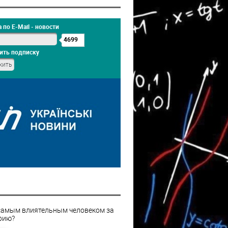
 по E-Mail - новости
4699
ить подписку
самым влиятельным человеком за
рию?