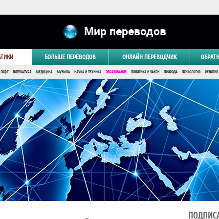
Мир переводов
АТИКИ
БОЛЬШЕ ПЕРЕВОДОВ
ОНЛАЙН ПЕРЕВОДЧИК
ОБРАТ
 СОФТ
ЛИТЕРАТУРА
МЕДИЦИНА
МУЗЫКА
НАУКА И ТЕХНИКА
ОБРАЗОВАНИЕ
ПОЛИТИКА И ЗАКОН
ПРИРОДА
ПСИХОЛОГИЯ
РЕЛИГИЯ
ПОДПИСА