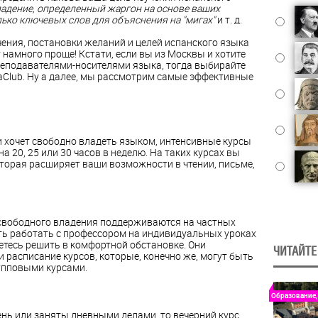
адение, определенный жаргон на основе ваших
лько ключевых слов для объяснения на "мигах"
и т. д.
учения, постановки желаний и целей испанского языка
 намного проще! Кстати, если вы из Москвы и хотите
еподавателями-носителями языка, тогда выбирайте
aClub. Ну а далее, мы рассмотрим самые эффективные
 и хочет свободно владеть языком, интенсивные курсы
а 20, 25 или 30 часов в неделю. На таких курсах вы
торая расширяет ваши возможности в чтении, письме,
я свободного владения поддерживаются на частных
ть работать с профессором на индивидуальных уроках
етесь решить в комфортной обстановке. Они
ЧИТАЙТЕ
 расписание курсов, которые, конечно же, могут быть
упповыми курсами.
Образование,
нь или заняты дневными делами, то вечерний курс