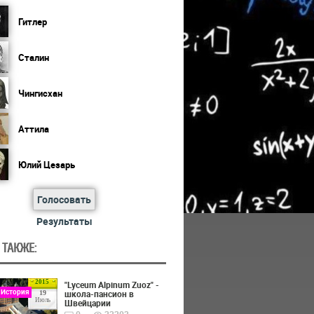
Гитлер
Сталин
Чингисхан
Аттила
Юлий Цезарь
Голосовать
Результаты
 ТАКЖЕ:
2015
"Lyceum Alpinum Zuoz" -
 История
школа-пансион в
19
Июль
Швейцарии