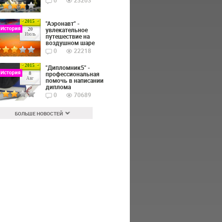
0
23203
2015
"Аэронавт" -
 История
увлекательное
20
Июль
путешествие на
воздушном шаре
0
22218
2015
"Дипломник5" -
 История
профессиональная
8
Авг
помочь в написании
диплома
0
70689
БОЛЬШЕ НОВОСТЕЙ