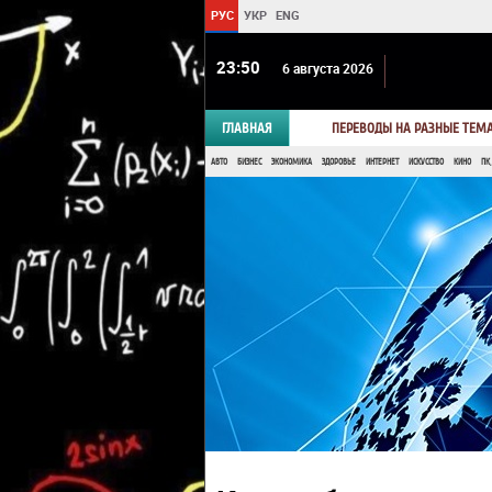
РУС
УКР
ENG
23 50
6 августа 2026
ГЛАВНАЯ
ПЕРЕВОДЫ НА РАЗНЫЕ ТЕМ
АВТО
БИЗНЕС
ЭКОНОМИКА
ЗДОРОВЬЕ
ИНТЕРНЕТ
ИСКУССТВО
КИНО
ПК,