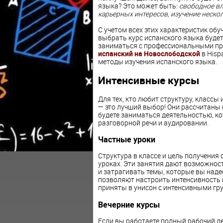
языка? Это может быть:
свободное вл
карьерных интересов, изучение неско
С учетом всех этих характеристик об
выбрать курс испанского языка будет
заниматься с профессиональными пр
испанский на Новослободской
в Hisp
методы изучения испанского языка.
Интенсивные курсы
Для тех, кто любит структуру, классы
— это лучший выбор! Они рассчитаны н
будете заниматься деятельностью, ко
разговорной речи и аудировании.
Частные уроки
Структура в классе и цель получени
уроках. Эти занятия дают возможнос
и затрагивать темы, которые вы наде
позволяют настроить интенсивность и
приняты в унисон с интенсивными гр
Вечерние курсы
Если вы работаете полный рабочий де