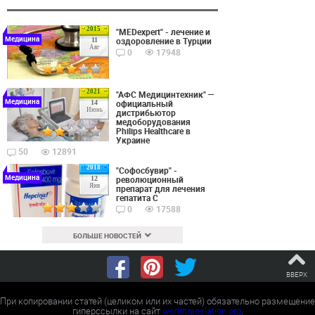
2015
"MEDexpert" - лечение и
Медицина
оздоровление в Турции
11
Авг
0
17948
2021
"АФС Медицинтехник" —
Медицина
официальный
14
Июнь
дистрибьютор
медоборудования
Philips Healthcare в
Украине
50
12891
2018
"Софосбувир" -
Медицина
революционный
12
Янв
препарат для лечения
гепатита С
0
17588
БОЛЬШЕ НОВОСТЕЙ
ВВЕРХ
При копировании статей (целиком или их частей) обязательно размещение
гиперссылки на сайт
worldtranslation.org
.