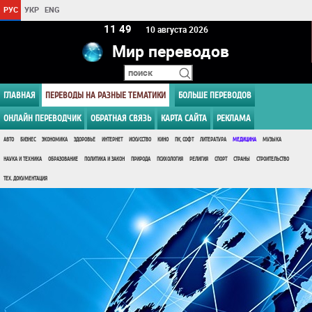
РУС
УКР
ENG
11 49
10 августа 2026
Мир переводов
ГЛАВНАЯ
ПЕРЕВОДЫ НА РАЗНЫЕ ТЕМАТИКИ
БОЛЬШЕ ПЕРЕВОДОВ
ОНЛАЙН ПЕРЕВОДЧИК
ОБРАТНАЯ СВЯЗЬ
КАРТА САЙТА
РЕКЛАМА
АВТО
БИЗНЕС
ЭКОНОМИКА
ЗДОРОВЬЕ
ИНТЕРНЕТ
ИСКУССТВО
КИНО
ПК, СОФТ
ЛИТЕРАТУРА
МЕДИЦИНА
МУЗЫКА
НАУКА И ТЕХНИКА
ОБРАЗОВАНИЕ
ПОЛИТИКА И ЗАКОН
ПРИРОДА
ПСИХОЛОГИЯ
РЕЛИГИЯ
СПОРТ
СТРАНЫ
СТРОИТЕЛЬСТВО
ТЕХ. ДОКУМЕНТАЦИЯ