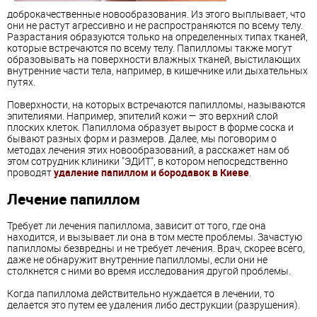
доброкачественные новообразования. Из этого выплывает, что
они не растут агрессивно и не распространяются по всему телу.
Разрастания образуются только на определенных типах тканей,
которые встречаются по всему телу. Папилломы также могут
образовывать на поверхности влажных тканей, выстилающих
внутренние части тела, например, в кишечнике или дыхательных
путях.
Поверхности, на которых встречаются папилломы, называются
эпителиями. Например, эпителий кожи — это верхний слой
плоских клеток. Папиллома образует вырост в форме соска и
бывают разных форм и размеров. Далее, мы поговорим о
методах лечения этих новообразований, а расскажет нам об
этом сотрудник клиники "ЭДИТ", в котором непосредственно
проводят
удаление папиллом и бородавок в Киеве
.
Лечение папиллом
Требует ли лечения папиллома, зависит от того, где она
находится, и вызывает ли она в том месте проблемы. Зачастую
папилломы безвредны и не требует лечения. Врач, скорее всего,
даже не обнаружит внутренние папилломы, если они не
столкнется с ними во время исследования другой проблемы.
Когда папиллома действительно нуждается в лечении, то
делается это путем ее удаления либо деструкции (разрушения).