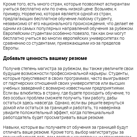
Кроме того, есть много стран, которые позволяют аспирантам
учиться бесплатно или по очень низкой цене. Возьмем, к
примеру, Норвегию, которая является одной из стран,
предлагающих бесплатное обучение любому студенту,
независимо от его национального происхождения, что делает ее
одним из самых популярных направлений обучения за рубежом.
Европейским студентам особенно повезло, так как они могут
бесплатно учиться во многих европейских университетах по
сравнению со студентами, приезжающими из-за пределов
Европы.
Добавьте ценность вашему резюме
Получив степень магистра за рубежом, вы также увеличите свои
будущие возможности профессиональной карьеры. Студенты,
которые преуспевают в своих программах, часто выигрывают
от партнерских отношений своих университетов или высших
учебных заведений с всемирно известными предприятиями.
Если вы влюбитесь в страну, где будете проходить обучение, то
без особых проблем сможете получить там работу, дабы
остаться здесь навсегда. Однако, если вы решите вернуться
домой или остаться за границей и работать, то наверняка
увидите положительный эффект, когда потенциальный
работодатель будет просматривать ваше резюме.
Навыки, которые вы получаете от обучения за границей будут
отличать ваше резюме. Кроме того, выбор магистратуры за
границей может дать вам доступ к качественным стажировкам