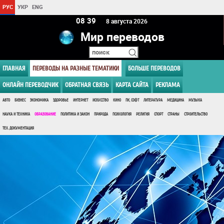
РУС
УКР
ENG
08:39
8 августа 2026
Мир переводов
ГЛАВНАЯ
ПЕРЕВОДЫ НА РАЗНЫЕ ТЕМАТИКИ
БОЛЬШЕ ПЕРЕВОДОВ
ОНЛАЙН ПЕРЕВОДЧИК
ОБРАТНАЯ СВЯЗЬ
КАРТА САЙТА
РЕКЛАМА
АВТО
БИЗНЕС
ЭКОНОМИКА
ЗДОРОВЬЕ
ИНТЕРНЕТ
ИСКУССТВО
КИНО
ПК, СОФТ
ЛИТЕРАТУРА
МЕДИЦИНА
МУЗЫКА
НАУКА И ТЕХНИКА
ОБРАЗОВАНИЕ
ПОЛИТИКА И ЗАКОН
ПРИРОДА
ПСИХОЛОГИЯ
РЕЛИГИЯ
СПОРТ
СТРАНЫ
СТРОИТЕЛЬСТВО
ТЕХ. ДОКУМЕНТАЦИЯ