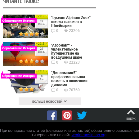
ЧИТАЙТЕ ТАКЖЕ:
2015
"Lyceum Alpinum Zuoz" -
Образование, История
школа-пансион в
19
Июль
Швейцарии
0
23206
2015
"Аэронавт" -
Образование, История
увлекательное
20
Июль
путешествие на
воздушном шаре
0
22223
2015
"Дипломник5" -
Образование, История
профессиональная
8
Авг
помочь в написании
диплома
0
70760
БОЛЬШЕ НОВОСТЕЙ
ВВЕРХ
При копировании статей (целиком или их частей) обязательно размещение
гиперссылки на сайт
worldtranslation.org
.