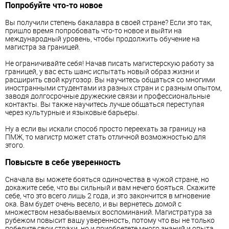
Попробуйте что-то новое
Вы получили степень бакалавра в своей стране? Если это так,
пришло время попробовать что-то новое и выйти на
международный уровень, чтобы продолжить обучение на
магистра за границей.
Не ограничивайте себя! Начав писать магистерскую работу за
границей, у вас есть шанс испытать новый образ жизни и
расширить свой кругозор. Вы научитесь общаться со многими
иностранными студентами из разных стран и с разным опытом,
заводя долгосрочные дружеские связи и профессиональные
контакты. Вы также научитесь лучше общаться переступая
через культурные и языковые барьеры.
Ну а если вы искали способ просто переехать за границу на
ПМЖ, то магистр может стать отличной возможностью для
этого.
Повысьте в себе уверенность
Сначала вы можете бояться одиночества в чужой стране, но
докажите себе, что вы сильный и вам нечего бояться. Скажите
себе, что это всего лишь 2 года, и это закончится в мгновение
ока. Вам будет очень весело, и вы вернетесь домой с
множеством незабываемых воспоминаний. Магистратура за
рубежом повысит вашу уверенность, потому что вы не только
победите свои страхи, но и приобретете много знаний и опыта.