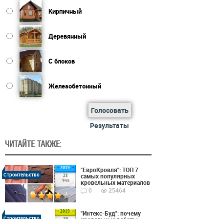
Кирпичный
Деревянный
С блоков
Железобетонный
Голосовать
Результаты
ЧИТАЙТЕ ТАКЖЕ:
2019
"ЕвроКровля": ТОП 7
Строительство
самых популярных
21
Фев
кровельных материалов
0
25464
2019
"Интекс-Буд": почему
Строительство
29