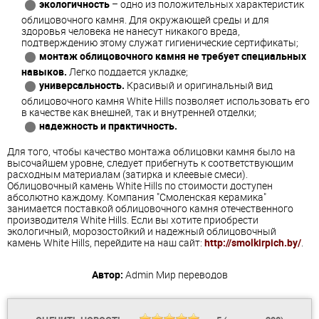
экологичность
– одно из положительных характеристик
облицовочного камня. Для окружающей среды и для
здоровья человека не нанесут никакого вреда,
подтверждению этому служат гигиенические сертификаты;
монтаж облицовочного камня не требует специальных
навыков.
Легко поддается укладке;
универсальность.
Красивый и оригинальный вид
облицовочного камня White Hills позволяет использовать его
в качестве как внешней, так и внутренней отделки;
надежность и практичность.
Для того, чтобы качество монтажа облицовки камня было на
высочайшем уровне, следует прибегнуть к соответствующим
расходным материалам (затирка и клеевые смеси).
Облицовочный камень White Hills по стоимости доступен
абсолютно каждому. Компания "Смоленская керамика"
занимается поставкой облицовочного камня отечественного
производителя White Hills. Если вы хотите приобрести
экологичный, морозостойкий и надежный облицовочный
камень White Hills, перейдите на наш сайт:
http://smolkirpich.by/
.
Автор:
Admin
Мир переводов