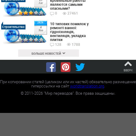
кровельные работы
Авг
являются самыми
опасными?
0
27461
2026
10 типових помилок у
Строительство
ремонті ванної:
4
Янв
гідроізоляція,
вентиляція, укладка
плитки
128
1788
БОЛЬШЕ НОВОСТЕЙ
ВВЕРХ
При копировании статей (целиком или их частей) обязательно размещение
гиперссылки на сайт
worldtranslation.org
.
©
2011-2026
"Мир переводов". Все права защищены.