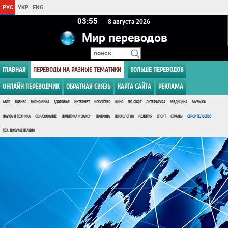
РУС
УКР
ENG
03 55
8 августа 2026
Мир переводов
ГЛАВНАЯ
ПЕРЕВОДЫ НА РАЗНЫЕ ТЕМАТИКИ
БОЛЬШЕ ПЕРЕВОДОВ
ОНЛАЙН ПЕРЕВОДЧИК
ОБРАТНАЯ СВЯЗЬ
КАРТА САЙТА
РЕКЛАМА
АВТО
БИЗНЕС
ЭКОНОМИКА
ЗДОРОВЬЕ
ИНТЕРНЕТ
ИСКУССТВО
КИНО
ПК, СОФТ
ЛИТЕРАТУРА
МЕДИЦИНА
МУЗЫКА
НАУКА И ТЕХНИКА
ОБРАЗОВАНИЕ
ПОЛИТИКА И ЗАКОН
ПРИРОДА
ПСИХОЛОГИЯ
РЕЛИГИЯ
СПОРТ
СТРАНЫ
СТРОИТЕЛЬСТВО
ТЕХ. ДОКУМЕНТАЦИЯ