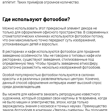
аппетит. Таких примеров огромное количество.
Где используют фотообои?
Можно использовать этот прекрасный элемент декора не
только для оформления офисного пространства. В современных
стоматологических клиниках используются фотообои потому,
что они максимально точно передают суть изображений,
успокаивающих детей и взрослых.
В ресторанах и кафе используются фотообои для придания
заведению особенности. Мы не говорим о типовых кафе или
ресторанах, существуют заведения, стилизованные под
определенную тему. Чтобы придать заведению атмосферу,
достаточно разместить несколько изображений фотообоев.
Особой популярностью фотообои пользуются в салонах
красоты и в различных развлекательных центрах. Конечно,
данный способ оформления интерьера имеет высокий спрос
среди домовладельцев.
Вы можете для кабинета заказать репродукцию известного
художника, который создавал свои картины в те времена, когда
не было машин и электричества, эпохи, когда только
зарождались знания о космосе и точных науках. Преимущество
заказа фотообоев в компании «Звезда» очевидны. Вы получаете