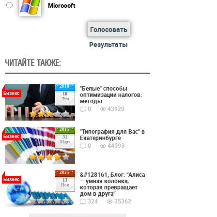
Microsoft
Голосовать
Результаты
ЧИТАЙТЕ ТАКЖЕ:
2018
"Белые" способы
Бизнес
оптимизации налогов:
10
Фев
методы
0
43920
2015
"Типография для Вас" в
Бизнес
Екатеринбурге
31
Март
0
44593
2025
&#128161; Блог: “Алиса
Бизнес
— умная колонка,
13
Ноя
которая превращает
дом в друга”
324
35362