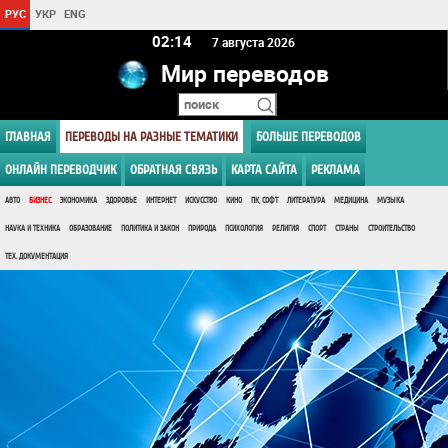
РУС
УКР
ENG
02:14
7 августа 2026
Мир переводов
ГЛАВНАЯ
ПЕРЕВОДЫ НА РАЗНЫЕ ТЕМАТИКИ
БОЛЬШЕ ПЕРЕВОДОВ
ОНЛАЙН ПЕРЕВОДЧИК
ОБРАТНАЯ СВЯЗЬ
КАРТА САЙТА
РЕКЛАМА
АВТО
БИЗНЕС
ЭКОНОМИКА
ЗДОРОВЬЕ
ИНТЕРНЕТ
ИСКУССТВО
КИНО
ПК, СОФТ
ЛИТЕРАТУРА
МЕДИЦИНА
МУЗЫКА
НАУКА И ТЕХНИКА
ОБРАЗОВАНИЕ
ПОЛИТИКА И ЗАКОН
ПРИРОДА
ПСИХОЛОГИЯ
РЕЛИГИЯ
СПОРТ
СТРАНЫ
СТРОИТЕЛЬСТВО
ТЕХ. ДОКУМЕНТАЦИЯ