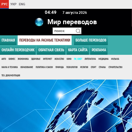
РУС
УКР
ENG
04 49
7 августа 2026
Мир переводов
ГЛАВНАЯ
ПЕРЕВОДЫ НА РАЗНЫЕ ТЕМАТИКИ
БОЛЬШЕ ПЕРЕВОДОВ
ОНЛАЙН ПЕРЕВОДЧИК
ОБРАТНАЯ СВЯЗЬ
КАРТА САЙТА
РЕКЛАМА
АВТО
БИЗНЕС
ЭКОНОМИКА
ЗДОРОВЬЕ
ИНТЕРНЕТ
ИСКУССТВО
КИНО
ПК, СОФТ
ЛИТЕРАТУРА
МЕДИЦИНА
МУЗЫКА
НАУКА И ТЕХНИКА
ОБРАЗОВАНИЕ
ПОЛИТИКА И ЗАКОН
ПРИРОДА
ПСИХОЛОГИЯ
РЕЛИГИЯ
СПОРТ
СТРАНЫ
СТРОИТЕЛЬСТВО
ТЕХ. ДОКУМЕНТАЦИЯ