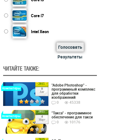
Core i7
Intel Xeon
Голосовать
Результаты
ЧИТАЙТЕ ТАКЖЕ:
2015
"Adobe Photoshop" -
Компютеры
программный комплекс
8
Авг
для обработки
изображений
0
45338
2015
"Такса" - программное
Компютеры
обеспечение для такси
4
Март
0
10176
2019