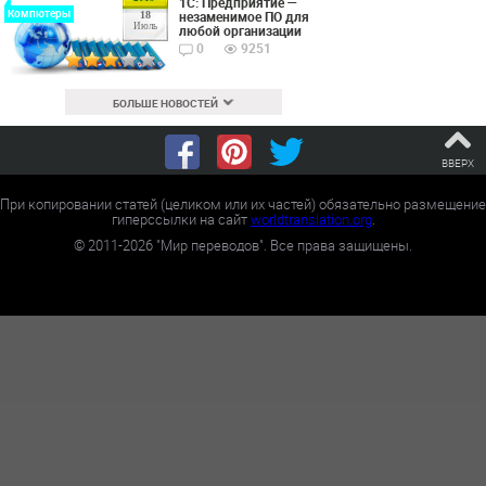
1С: Предприятие —
Компютеры
незаменимое ПО для
18
Июль
любой организации
0
9251
БОЛЬШЕ НОВОСТЕЙ
ВВЕРХ
При копировании статей (целиком или их частей) обязательно размещение
гиперссылки на сайт
worldtranslation.org
.
©
2011-2026
"Мир переводов". Все права защищены.