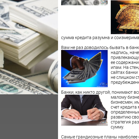
сумма кредита разумна и соизмерима 
Вам не раз доводилось бывать в банк
надпись, нач
привлекающую
ее содержани
ипам. На стен
сайтах банки 
не слишком с
предубежденн
Банки, как никто другой, понимают 
малому бизне
бизнесмен, и
счет кредита
определенные 
развитию сво
стратегия ра
сумму.
Самые грандиозные планы наиболее 