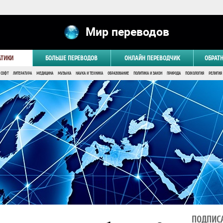
Мир переводов
АТИКИ
БОЛЬШЕ ПЕРЕВОДОВ
ОНЛАЙН ПЕРЕВОДЧИК
ОБРАТ
 СОФТ
ЛИТЕРАТУРА
МЕДИЦИНА
МУЗЫКА
НАУКА И ТЕХНИКА
ОБРАЗОВАНИЕ
ПОЛИТИКА И ЗАКОН
ПРИРОДА
ПСИХОЛОГИЯ
РЕЛИГИЯ
ПОДПИСА