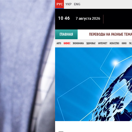
РУС
УКР
ENG
10:46
7 августа 2026
ГЛАВНАЯ
ПЕРЕВОДЫ НА РАЗНЫЕ ТЕМ
АВТО
БИЗНЕС
ЭКОНОМИКА
ЗДОРОВЬЕ
ИНТЕРНЕТ
ИСКУССТВО
КИНО
ПК,