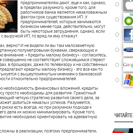
предпринимателям дают, еще и как, однако,
в пределах разумного, кроме того, для
работников банка является немаловажным
фактом срок существования ИП. У
предпринимателей, которые занимаются
бизнесом менее года, действительно, могут
быть некоторые затруднения, однако, если
с выручкой ИП, то вряд ли ему откажут.
ах, верно? И не видели ли вы там малозаметную
ертанную полуметровыми буквами, сверкающую
и
 внимание: « Кредиты малому бизнесу» - согласитесь,
е совершенно не соответствует сложившимся стереот
дах, в брошюрах, даже по телевизору и на собственных
предлагают кредиты малому бизнесу - это все как-то
тыкуется с вышеупомянутым мнением о банковской
ости относительно предпринимателей.
всю необходимость финансовых вложений, кредиты
су просто необходимы для развития.
Грамотный
меющий четкую стратегию развития своего дела, за
 может добиться немалых успехов. Разумеется,
риски есть всегда, но при разумном подходе к
его дела их можно минимизировать. Кроме того,
ЧИТАЙТЕ
звития необходимо ориентировать на адекватную
сложны в реализации, поэтому предприниматели,