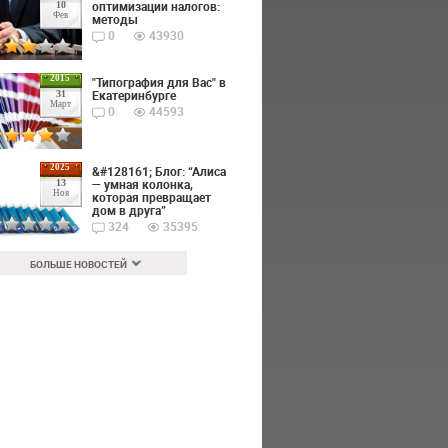
оптимизации налогов:
10
Фев
методы
0
43930
2015
"Типография для Вас" в
Екатеринбурге
31
Март
0
44593
2025
&#128161; Блог: “Алиса
— умная колонка,
13
Ноя
которая превращает
дом в друга”
324
35395
БОЛЬШЕ НОВОСТЕЙ