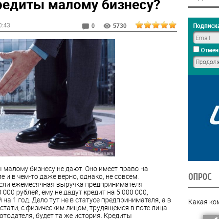
редиты малому бизнесу?
0:43
Подписка
0
5730
Отмен
ы малому бизнесу не дают. Оно имеет право на
 и в чем-то даже верно,
однако, не совсем.
ОПРОС
если ежемесячная выручка предпринимателя
 000 рублей, ему не дадут кредит на 5 000 000,
на 1 год. Дело тут не в статусе предпринимателя, а в
Какая ко
кстати, с физическим лицом, трудящемся в поте лица
отодателя, будет та же история.
Кредиты