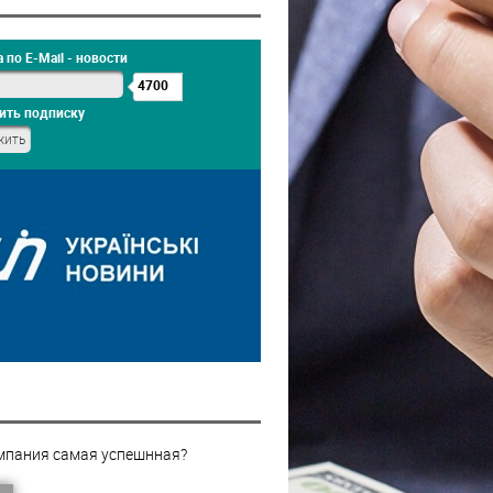
 по E-Mail - новости
4700
ить подписку
мпания самая успешнная?