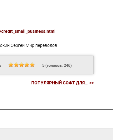
u/credit_small_business.html
окин Сергей
Мир переводов
Ь
5
(голосов:
246
)
ПОПУЛЯРНЫЙ СОФТ ДЛЯ... >>