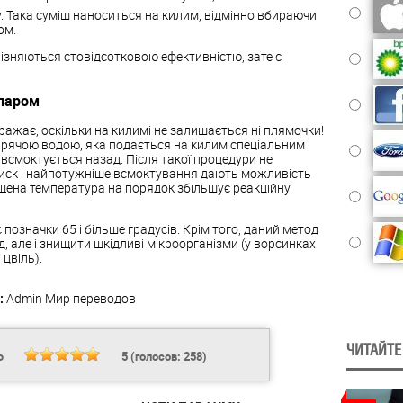
. Така суміш наноситься на килим, відмінно вбираючи
ом.
різняються стовідсотковою ефективністю, зате є
 паром
ражає, оскільки на килимі не залишається ні плямочки!
гарячою водою, яка подається на килим спеціальним
 всмоктується назад. Після такої процедури не
тиск і найпотужніше всмоктування дають можливість
щена температура на порядок збільшує реакційну
позначки 65 і більше градусів. Крім того, даний метод
, але і знищити шкідливі мікроорганізми (у ворсинках
 цвіль).
:
Admin
Мир переводов
ЧИТАЙТЕ
Ь
5
(голосов:
258
)