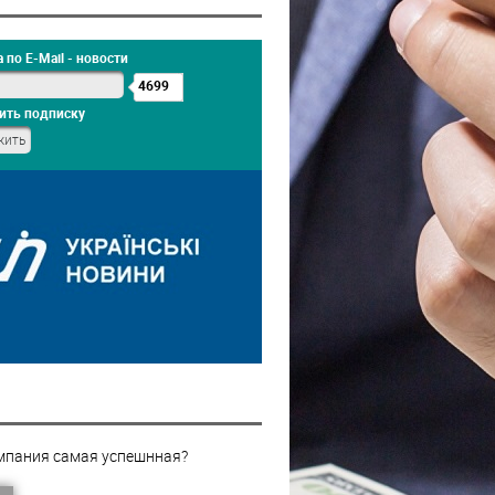
 по E-Mail - новости
4699
ить подписку
мпания самая успешнная?