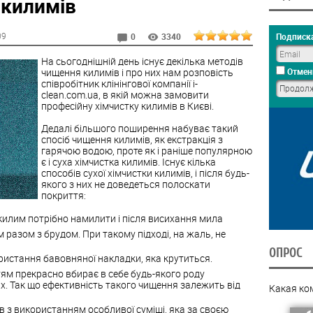
 килимів
09
Подписка
0
3340
На сьогоднішній день існує декілька методів
чищення килимів і про них нам розповість
Отмен
співробітник клінінгової компанії i-
clean.com.ua, в якій можна замовити
професійну хімчистку килимів в Києві.
Дедалі більшого поширення набуває такий
спосіб чищення килимів, як екстракція з
гарячою водою, проте як і раніше популярною
є і суха хімчистка килимів. Існує кілька
способів сухої хімчистки килимів, і після будь-
якого з них не доведеться полоскати
покриття:
илим потрібно намилити і після висихання мила
 разом з брудом. При такому підході, на жаль, не
ОПРОС
истання бавовняної накладки, яка крутиться.
ям прекрасно вбирає в себе будь-якого роду
х. Так що ефективність такого чищення залежить від
Какая ко
ів з використанням особливої ​​суміші, яка за своєю