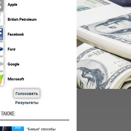
Apple
British Petroleum
Facebook
Ford
Google
Microsoft
Голосовать
Результаты
 ТАКЖЕ:
2018
"Белые" способы