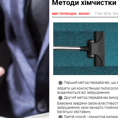
Методи хімчистки
:
7 Окт 2016
, 18:
МИР ПЕРЕВОДОВ
БИЗНЕС
Перший метод передбачає, що к
зібрати цю консистенцію пилососом
видаляються всі забруднення;
Другий метод передбачає викор
Бавовна завдяки своїм властивост
забруднення, крім занадто глибоки
багатьох обставин;
Третій спосіб - хімчистка килим