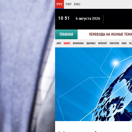
РУС
УКР
ENG
10:51
6 августа 2026
ГЛАВНАЯ
ПЕРЕВОДЫ НА РАЗНЫЕ ТЕМ
АВТО
БИЗНЕС
ЭКОНОМИКА
ЗДОРОВЬЕ
ИНТЕРНЕТ
ИСКУССТВО
КИНО
ПК,