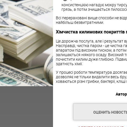
консистенцією нагадує мокру тирсу
грязь, а потім зчищається пилосос
Всі перераховані вище способи не від
найбільш безвитратними.
Хімчистка килимових покриттів
Це дорожча послуга, але і результат в
Насправді, чистка паром - це чистка 
апаратом під високим тиском, а потім
залишається ніякого осаду. Високий 
почистити килим дуже глибоко. Підви
здатність хімії.
У процесі роботи температура досягає 
дозволяє не тільки видалити весь бруд
ховаються різні грибки, бактерії, кліщі і
Автор
ОЦЕНИТЬ НОВОСТ