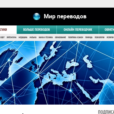
Мир переводов
АТИКИ
БОЛЬШЕ ПЕРЕВОДОВ
ОНЛАЙН ПЕРЕВОДЧИК
ОБРАТ
 СОФТ
ЛИТЕРАТУРА
МЕДИЦИНА
МУЗЫКА
НАУКА И ТЕХНИКА
ОБРАЗОВАНИЕ
ПОЛИТИКА И ЗАКОН
ПРИРОДА
ПСИХОЛОГИЯ
РЕЛИГИЯ
ПОДПИСА