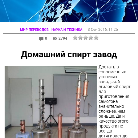
:
3 Сен 2016
, 11:25
МИР ПЕРЕВОДОВ
НАУКА И ТЕХНИКА
0
2794
Домашний спирт завод
Достать в
современных
условиях
заводской
этиловый
спирт
для
приготовления
самогона
значительно
сложнее, чем
раньше. Да и
качество этого
продукта не
всегда
дотягивает до