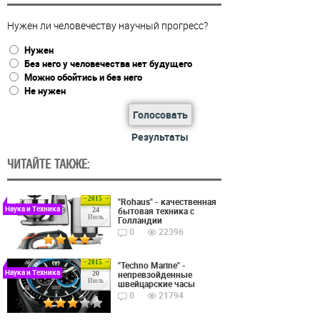
Нужен ли человечеству научный прогресс?
Нужен
Без него у человечества нет будущего
Можно обойтись и без него
Не нужен
Голосовать
Результаты
ЧИТАЙТЕ ТАКЖЕ:
2015
"Rohaus" - качественная
Наука и Техника
бытовая техника с
24
Июль
Голландии
0
22396
2015
"Techno Marine" -
Наука и Техника
непревзойденные
20
Июль
швейцарские часы
0
21794