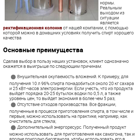
нормы.
Реальным
выходом из
ситуации
является
ректификационная колонна
от нашей компании, с помощью
которой можно в домашних условиях получить
спирт
хорошего
качества
Основные преимущества
Сделав выбор в пользу наших установок, клиент однозначно
окажется в выигрыше по следующим причинам:
Внушительная окупаемость вложений. К примеру, для
получения 10 л 96%
спирт
а понадобиться около 20 кг сахара
и 25 кВт-часов электроэнергии. Если учесть, что из продукта
выйдет порядка 20-25 бутылок водки по 0,5 л, а также
уровень цен, то выйдет экономия в более чем 5 раз;
Отсутствие отходов производства. Все фракции,
полученные в процессе приготовления
спирт
а, в том числе и
первые, можно использовать на практике, например, как
очиститель для стекла;
Дополнительный энергоресурс. Полученный продукт
можно использовать для приготовления как самогона, так и
вполне пригодно биоэтанола, чтобы использовать его в