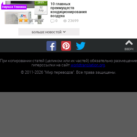
2019
10 главных
Наука и Техника
преимуществ
12
Апр
кондиционирования
воздуха
0
23699
БОЛЬШЕ НОВОСТЕЙ
ВВЕРХ
При копировании статей (целиком или их частей) обязательно размещение
гиперссылки на сайт
worldtranslation.org
.
©
2011-2026
"Мир переводов". Все права защищены.