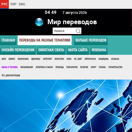
РУС
УКР
ENG
04:49
7 августа 2026
Мир переводов
ГЛАВНАЯ
ПЕРЕВОДЫ НА РАЗНЫЕ ТЕМАТИКИ
БОЛЬШЕ ПЕРЕВОДОВ
ОНЛАЙН ПЕРЕВОДЧИК
ОБРАТНАЯ СВЯЗЬ
КАРТА САЙТА
РЕКЛАМА
АВТО
БИЗНЕС
ЭКОНОМИКА
ЗДОРОВЬЕ
ИНТЕРНЕТ
ИСКУССТВО
КИНО
ПК, СОФТ
ЛИТЕРАТУРА
МЕДИЦИНА
МУЗЫКА
НАУКА И ТЕХНИКА
ОБРАЗОВАНИЕ
ПОЛИТИКА И ЗАКОН
ПРИРОДА
ПСИХОЛОГИЯ
РЕЛИГИЯ
СПОРТ
СТРАНЫ
СТРОИТЕЛЬСТВО
ТЕХ. ДОКУМЕНТАЦИЯ