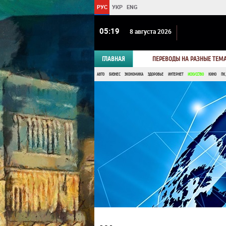
РУС
УКР
ENG
05 19
8 августа 2026
ГЛАВНАЯ
ПЕРЕВОДЫ НА РАЗНЫЕ ТЕМ
АВТО
БИЗНЕС
ЭКОНОМИКА
ЗДОРОВЬЕ
ИНТЕРНЕТ
ИСКУССТВО
КИНО
ПК,