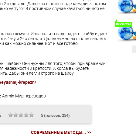
во 2-ю деталь. Далее на шплинт надеваем диск, потом
ько не туго!! В противном случае качаться ничего не
Искусство
к качающемуся. Изначально надо надеть шайбу и диск
ть в 1-ну и 2-ю детали. Далее нужно на шплинт надеть
ки как можно сильнее. Вот и все готово!
ы шайбы? Они нужны для того, чтобы при вращении
для надежности и крепости. А когда вы будете
ить, дабы они легли строго на шайбу.
aveyushhij-krepezh/
:
Admin
Мир переводов
Ь
5
(голосов:
254
)
СОВРЕМЕННЫЕ МЕТОДЫ... >>