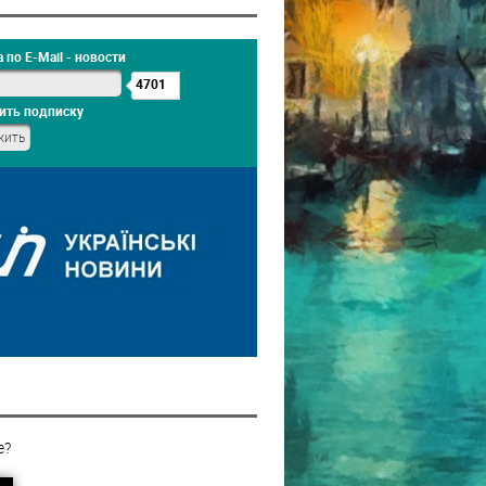
 по E-Mail - новости
4701
ить подписку
е?