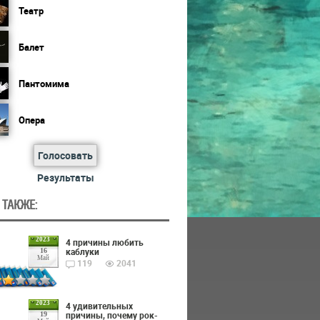
Театр
Балет
Пантомима
Опера
Голосовать
Результаты
 ТАКЖЕ:
2023
4 причины любить
каблуки
16
Май
119
2041
2023
4 удивительных
причины, почему рок-
19