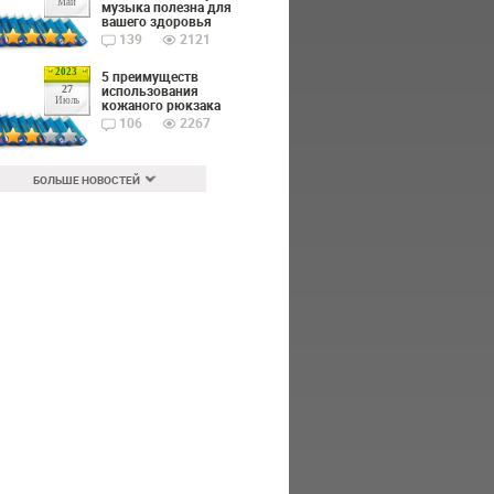
Май
музыка полезна для
вашего здоровья
139
2121
2023
5 преимуществ
использования
27
Июль
кожаного рюкзака
106
2267
БОЛЬШЕ НОВОСТЕЙ