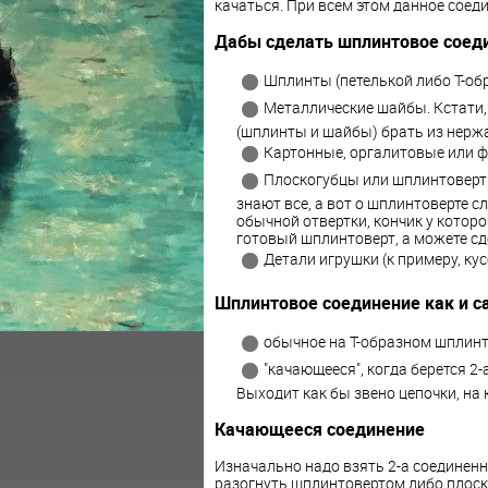
качаться. При всем этом данное соед
Дабы сделать шплинтовое соеди
Шплинты (петелькой либо Т-об
Металлические шайбы. Кстати,
(шплинты и шайбы) брать из нерж
Картонные, оргалитовые или ф
Плоскогубцы или шплинтоверт.
знают все, а вот о шплинтоверте с
обычной отвертки, кончик у которо
готовый шплинтоверт, а можете сд
Детали игрушки (к примеру, кус
Шплинтовое соединение как и с
обычное на Т-образном шплинт
"качающееся", когда берется 2-
Выходит как бы звено цепочки, на
Качающееся соединение
Изначально надо взять 2-а соединенны
разогнуть шплинтовертом либо плоско