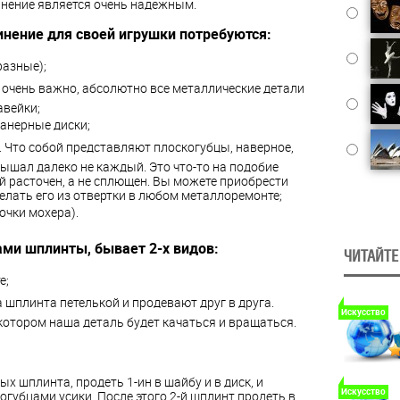
инение является очень надежным.
нение для своей игрушки потребуются:
разные);
 очень важно, абсолютно все металлические детали
авейки;
анерные диски;
 Что собой представляют плоскогубцы, наверное,
лышал далеко не каждый. Это что-то на подобие
й расточен, а не сплющен. Вы можете приобрести
елать его из отвертки в любом металлоремонте;
очки мохера).
ами шплинты, бывает 2-х видов:
ЧИТАЙТЕ
е;
а шплинта петелькой и продевают друг в друга.
Искусство
 котором наша деталь будет качаться и вращаться.
х шплинта, продеть 1-ин в шайбу и в диск, и
Искусство
губцами усики. После этого 2-й шплинт продеть в