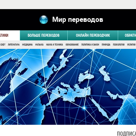
Мир переводов
АТИКИ
БОЛЬШЕ ПЕРЕВОДОВ
ОНЛАЙН ПЕРЕВОДЧИК
ОБРАТ
 СОФТ
ЛИТЕРАТУРА
МЕДИЦИНА
МУЗЫКА
НАУКА И ТЕХНИКА
ОБРАЗОВАНИЕ
ПОЛИТИКА И ЗАКОН
ПРИРОДА
ПСИХОЛОГИЯ
РЕЛИГИЯ
ПОДПИСА