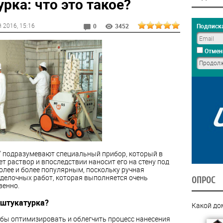
ка: что это такое?
й 2016
, 15:16
Подписка
0
3452
Отмен
" подразумевают специальный прибор, который в
 раствор и впоследствии наносит его на стену под
олее и более популярным, поскольку ручная
отделочных работ, которая выполняется очень
ОПРОС
венно.
 штукатурка?
Какой до
бы оптимизировать и облегчить процесс нанесения