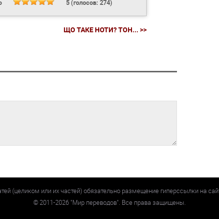
Ь
5
(голосов:
274
)
ЩО ТАКЕ НОТИ? ТОН... >>
атей (целиком или их частей) обязательно размещение гиперссылки на са
©
2011-2026
"Мир переводов". Все права защищены.