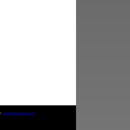
йт
worldtranslation.org
.