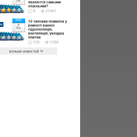
Авг
являются самыми
опасными?
0
27461
2026
10 типових помилок у
во
ремонті ванної:
4
Янв
гідроізоляція,
вентиляція, укладка
плитки
128
1788
БОЛЬШЕ НОВОСТЕЙ