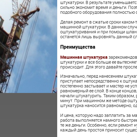
штукатурки. В результате уменьшается
сильно экономит время и деньги. Поэ
подобного оборудования полностью 
Делая ремонт в сжатые сроки каком-т
машинной штукатурки. В данном случ
оштукатуривания и при помощи шланг
останется лишь выровнять данный сл
Преимущества
Машинная штукатурка
зарекомендова
штукатурки и все больше ее вытесняе
происходит. Для этого давайте просл
Изначально, перед нанесением штукат
приступает непосредственно к оштука
постепенно застывает и мастер не ус
равномерный ее слой. В конце концов, 1
начали штукатурить. Таким образом, 
минут. При машинном же методе оштук
штукатурка наносится равномерно, о
И цена, которую надо заплатить за 
работа выполняется намного быстрее 
те же деньги. Особенно, если ремонт 
каждый день простоя приносит сущес