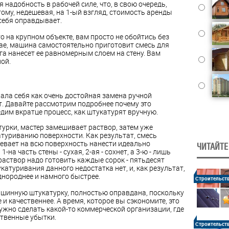
 надобность в рабочей силе, что, в свою очередь,
тому, недешевая, на 1-ый взгляд, стоимость аренды
себя оправдывает.
о на крупном объекте, вам просто не обойтись без
ае, машина самостоятельно приготовит смесь для
а нанесет ее равномерным слоем на стену. Вам
ой.
ла себя как очень достойная замена ручной
т. Давайте рассмотрим подробнее почему это
едим вкратце процесс, как штукатурят вручную.
урки, мастер замешивает раствор, затем уже
туриванию поверхности. Как результат, смесь
певает на всю поверхность нанести идеально
ЧИТАЙТЕ
-на часть стены - сухая, 2-ая - сохнет, а 3-ю - лишь
раствор надо готовить каждые сорок - пятьдесят
атуривания данного недостатка нет, и, как результат,
днороднее и намного быстрее.
Строительст
машинную штукатурку, полностью оправдана, поскольку
и качественнее. А время, которое вы сэкономите, это
нужно сделать какой-то коммерческой организации, где
твенные убытки.
Строительст