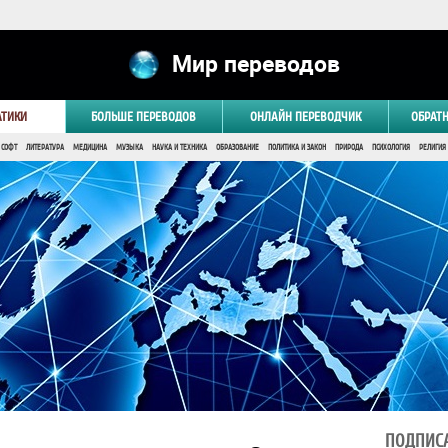
Мир переводов
АТИКИ
БОЛЬШЕ ПЕРЕВОДОВ
ОНЛАЙН ПЕРЕВОДЧИК
ОБРАТ
 СОФТ
ЛИТЕРАТУРА
МЕДИЦИНА
МУЗЫКА
НАУКА И ТЕХНИКА
ОБРАЗОВАНИЕ
ПОЛИТИКА И ЗАКОН
ПРИРОДА
ПСИХОЛОГИЯ
РЕЛИГИЯ
ПОДПИСА