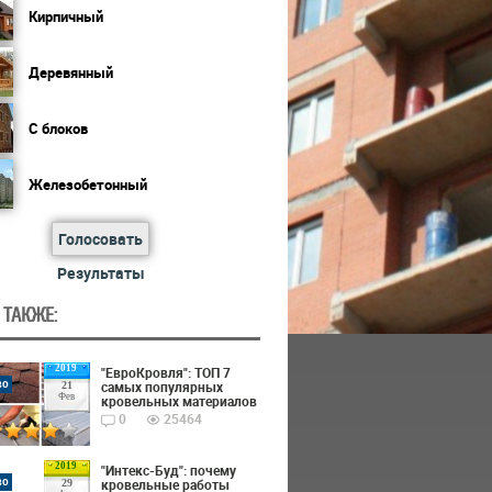
Кирпичный
Деревянный
С блоков
Железобетонный
Голосовать
Результаты
 ТАКЖЕ:
2019
"ЕвроКровля": ТОП 7
во
самых популярных
21
Фев
кровельных материалов
0
25464
2019
"Интекс-Буд": почему
во
кровельные работы
29