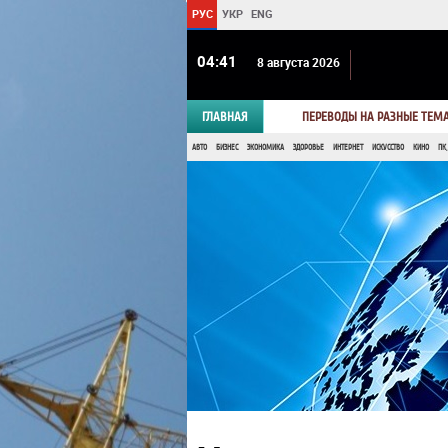
РУС
УКР
ENG
04 41
8 августа 2026
ГЛАВНАЯ
ПЕРЕВОДЫ НА РАЗНЫЕ ТЕМ
АВТО
БИЗНЕС
ЭКОНОМИКА
ЗДОРОВЬЕ
ИНТЕРНЕТ
ИСКУССТВО
КИНО
ПК,