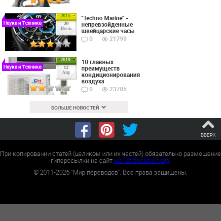
2015
"Techno Marine" -
Наука и Техника
непревзойденные
20
Июль
швейцарские часы
0
21799
2019
10 главных
Наука и Техника
преимуществ
12
Апр
кондиционирования
воздуха
0
23705
БОЛЬШЕ НОВОСТЕЙ
ВВЕРХ
При копировании статей (целиком или их частей) обязательно размещение
гиперссылки на сайт
worldtranslation.org
.
©
2011-2026
"Мир переводов". Все права защищены.