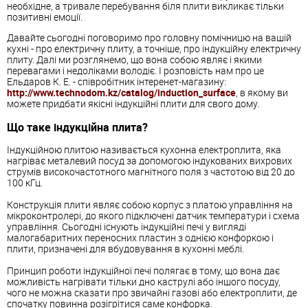
необхідне, а тривале перебування біля плити викликає тільки
позитивні емоції.
Давайте сьогодні поговоримо про головну помічницю на вашій
кухні - про електричну плиту, а точніше, про індукційну електричну
плиту. Далі ми розглянемо, що вона собою являє і якими
перевагами і недоліками володіє. І розповість нам про це
Ельдаров К. Е. - співробітник інтеренет-магазину:
http://www.technodom.kz/catalog/induction_surface
, в якому ви
можете придбати якісні індукційні плити для свого дому.
Що таке індукційна плита?
Індукційною плитою називається кухонна електроплита, яка
нагріває металевий посуд за допомогою індукованих вихрових
струмів високочастотного магнітного поля з частотою від 20 до
100 кГц.
Конструкція плити являє собою корпус з платою управління на
мікроконтролері, до якого підключені датчик температури і схема
управління. Сьогодні існують індукційні печі у вигляді
малогабаритних переносних пластин з однією конфоркою і
плити, призначені для вбудовування в кухонні меблі.
Принцип роботи індукційної печі полягає в тому, що вона дає
можливість нагрівати тільки дно каструлі або іншого посуду,
чого не можна сказати про звичайні газові або електроплити, де
спочатку повинна розігрітися саме конфорка.