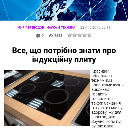
:
22 Апр 2016
, 00:11
МИР ПЕРЕВОДОВ
НАУКА И ТЕХНИКА
0
2848
Все, що потрібно знати про
індукційну плиту
Красива і
обладнана
технічними
новинками кухня
викликає
гордість
господині, а
також бажання
готувати смачну і
здорову їжу для
своєї родини.
Зручно, коли під
рукою є все