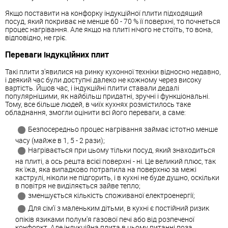
Якщо поставити на конфорку індукційної плити підходящий
посуд, який покриває не менше 60 - 70 % її поверхні, то почнеться
процес нагрівання. Але якщо на плиті нічого не стоїть, то вона,
відповідно, не гріє.
Переваги індукційних плит
Такі плити з'явилися на ринку кухонної техніки відносно недавно,
і деякий час були доступні далеко не кожному через високу
вартість. Йшов час, і індукційні плити ставали дедалі
популярнішими, як найбільш придатні, зручні і функціональні.
Тому, все більше людей, в чиїх кухнях розмістилось таке
обладнання, змогли оцінити всі його переваги, а саме:
Безпосередньо процес нагрівання займає істотно менше
часу (майже в 1, 5 - 2 рази);
Нагрівається при цьому тільки посуд, який знаходиться
на плиті, а ось решта всієї поверхні - ні. Це великий плюс, так
як їжа, яка випадково потрапила на поверхню за межі
каструлі, ніколи не підгорить, і в кухні не буде душно, оскільки
в повітря не виділяється зайве тепло;
зменшується кількість споживаної електроенергії;
Для сім'ї з маленьким дітьми, в кухні є постійний ризик
опіків язиками полум'я газової печі або від розпеченої
конфоркт. Але індукційна плита в цьому питанні поза