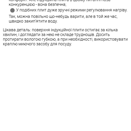
конкуренцією - вона безпечна;
У подібних плит дуже зручні режими регулювання нагріву.
Так, можна повільно що-небудь варити, але в той же час,
швидко закип'ятити воду.
Цікава деталь: поверхня індукційної плити остигає за кілька
хвилин, і доглядати за нею не складе труднощів. Досить
протирати вологою губкою, а при необхідності, використовувати
краплю миючого засобу для посуду.