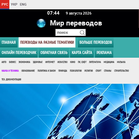
РУС
УКР
ENG
07 44
9 августа 2026
Мир переводов
ГЛАВНАЯ
ПЕРЕВОДЫ НА РАЗНЫЕ ТЕМАТИКИ
БОЛЬШЕ ПЕРЕВОДОВ
ОНЛАЙН ПЕРЕВОДЧИК
ОБРАТНАЯ СВЯЗЬ
КАРТА САЙТА
РЕКЛАМА
АВТО
БИЗНЕС
ЭКОНОМИКА
ЗДОРОВЬЕ
ИНТЕРНЕТ
ИСКУССТВО
КИНО
ПК, СОФТ
ЛИТЕРАТУРА
МЕДИЦИНА
МУЗЫКА
НАУКА И ТЕХНИКА
ОБРАЗОВАНИЕ
ПОЛИТИКА И ЗАКОН
ПРИРОДА
ПСИХОЛОГИЯ
РЕЛИГИЯ
СПОРТ
СТРАНЫ
СТРОИТЕЛЬСТВО
ТЕХ. ДОКУМЕНТАЦИЯ