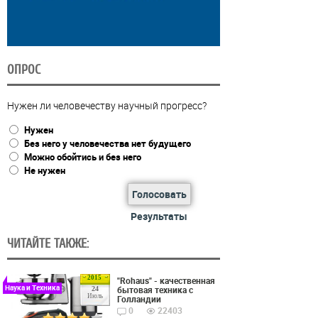
ОПРОС
Нужен ли человечеству научный прогресс?
Нужен
Без него у человечества нет будущего
Можно обойтись и без него
Не нужен
Голосовать
Результаты
ЧИТАЙТЕ ТАКЖЕ:
2015
"Rohaus" - качественная
Наука и Техника
бытовая техника с
24
Июль
Голландии
0
22403