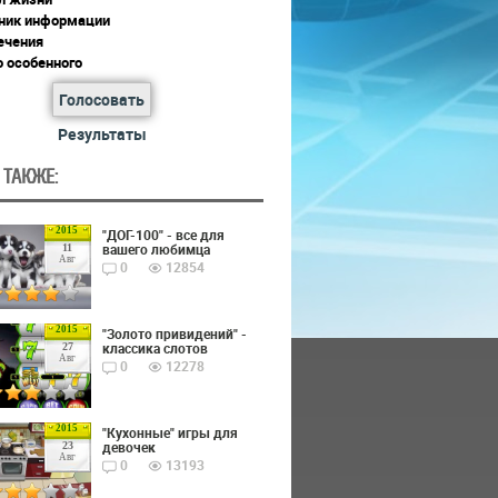
ник информации
ечения
о особенного
Голосовать
Результаты
 ТАКЖЕ:
2015
"ДОГ-100" - все для
вашего любимца
11
Авг
0
12854
2015
"Золото привидений" -
классика слотов
27
Авг
0
12278
2015
"Кухонные" игры для
девочек
23
Авг
0
13193