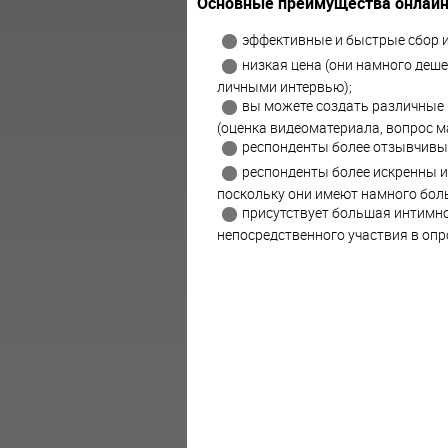
Основные преимущества онлайн
эффективные и быстрые сбор и
низкая цена (они намного деше
личными интервью);
вы можете создать различные 
(оценка видеоматериала, вопрос м
респонденты более отзывчивы
респонденты более искренны и
поскольку они имеют намного бол
присутствует большая интимно
непосредственного участвия в опр