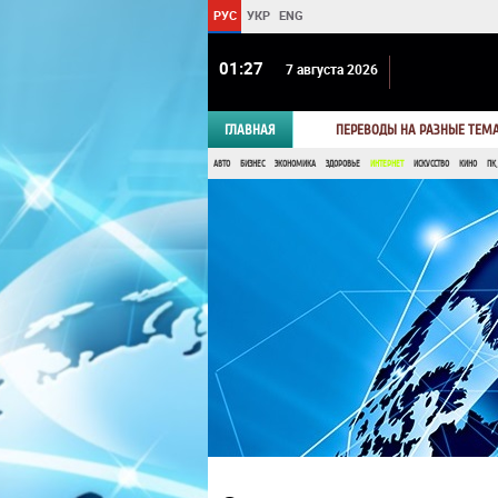
РУС
УКР
ENG
01 27
7 августа 2026
ГЛАВНАЯ
ПЕРЕВОДЫ НА РАЗНЫЕ ТЕМ
АВТО
БИЗНЕС
ЭКОНОМИКА
ЗДОРОВЬЕ
ИНТЕРНЕТ
ИСКУССТВО
КИНО
ПК,