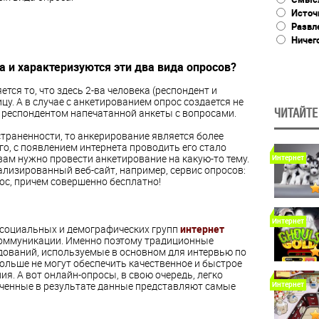
Источ
Развл
Ничег
а и характеризуются эти два вида опросов?
ся то, что здесь 2-ва человека (респондент и
у. А в случае с анкетированием опрос создается не
и респондентом напечатанной анкеты с вопросами.
ЧИТАЙТЕ
страненности, то анкерирование является более
о, с появлением интернета проводить его стало
 вам нужно провести анкетирование на какую-то тему.
Интернет
иализированный веб-сайт, например, сервис опросов:
рос, причем совершенно бесплатно!
Интернет
 социальных и демографических групп
интернет
коммуникации. Именно поэтому традиционные
ований, используемые в основном для интервью по
ольше не могут обеспечить качественное и быстрое
я. А вот онлайн-опросы, в свою очередь, легко
ученные в результате данные представляют самые
Интернет