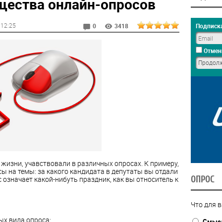
ества онлайн-опросов
, 12:25
Подписка
0
3418
Отмен
 жизни, учавствовали в различных опросах. К примеру,
сы на темы: за какого кандидата в депутаты вы отдали
с означает какой-нибуть праздник, как вы относитель к
ОПРОС
Что для в
ых вида опроса:
Смысл