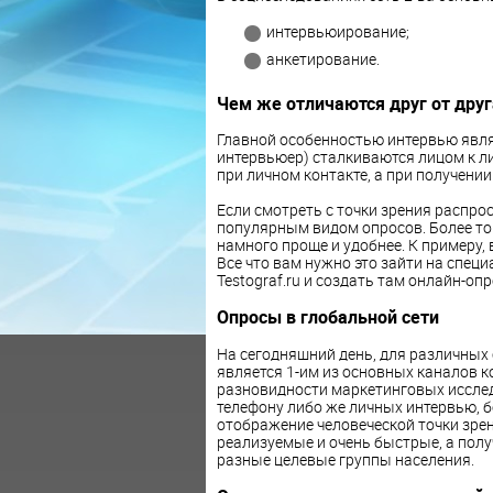
интервьюирование;
анкетирование.
Чем же отличаются друг от друг
Главной особенностью интервью являет
интервьюер) сталкиваются лицом к лиц
при личном контакте, а при получени
Если смотреть с точки зрения распро
популярным видом опросов. Более тог
намного проще и удобнее. К примеру,
Все что вам нужно это зайти на спец
Testograf.ru и создать там онлайн-оп
Опросы в глобальной сети
На сегодняшний день, для различных
является 1-им из основных каналов 
разновидности маркетинговых исслед
телефону либо же личных интервью, б
отображение человеческой точки зрени
реализуемые и очень быстрые, а пол
разные целевые группы населения.