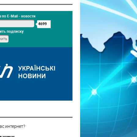
 по E-Mail - новости
4699
ить подписку
ас интернет?
 жизни