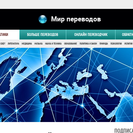
Мир переводов
АТИКИ
БОЛЬШЕ ПЕРЕВОДОВ
ОНЛАЙН ПЕРЕВОДЧИК
ОБРАТ
 СОФТ
ЛИТЕРАТУРА
МЕДИЦИНА
МУЗЫКА
НАУКА И ТЕХНИКА
ОБРАЗОВАНИЕ
ПОЛИТИКА И ЗАКОН
ПРИРОДА
ПСИХОЛОГИЯ
РЕЛИГИЯ
ПОДПИСА