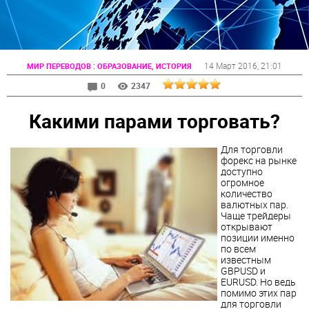
:
14 Март 2016
, 21:01
МИР ПЕРЕВОДОВ
ОБРАЗОВАНИЕ, ИСТОРИЯ
0
2347
Какими парами торговать?
Для торговли
форекс на рынке
доступно
огромное
количество
валютных пар.
Чаще трейдеры
открывают
позиции именно
по всем
известным
GBPUSD и
EURUSD. Но ведь
помимо этих пар
для торговли