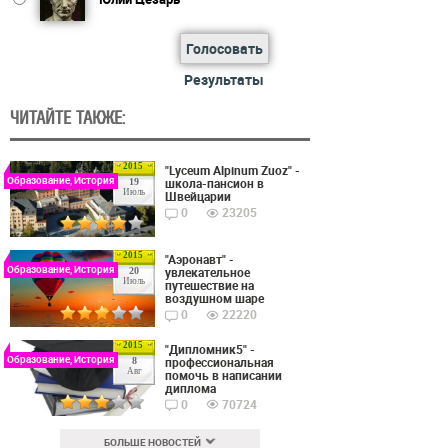
Голосовать
Результаты
ЧИТАЙТЕ ТАКЖЕ:
2015
"Lyceum Alpinum Zuoz" -
Образование, История
школа-пансион в
19
Июль
Швейцарии
0
23205
2015
"Аэронавт" -
Образование, История
увлекательное
20
Июль
путешествие на
воздушном шаре
0
22220
2015
"Дипломник5" -
Образование, История
профессиональная
8
Авг
помочь в написании
диплома
0
70724
БОЛЬШЕ НОВОСТЕЙ