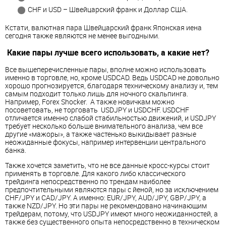
CHF и USD – Швейцарский франк и Доллар США.
Кстати, валютная пара Швейцарский франк Японская иена
сегодня также являются не менее выгодными.
Какие пары лучше всего использовать, а какие нет?
Все вышеперечисленные пары, вполне можно использовать
именно в торговле, но, кроме USDCAD. Ведь USDCAD не довольно
хорошо прогнозируется, благодаря техническому анализу и, тем
самым подходит только лишь для ночного скальпинга.
Например, Forex Shocker. А также новичкам можно
посоветовать, не торговать USDJPY и USDCHF. USDCHF
отличается именно слабой стабильностью движений, и USDJPY
требует несколько больше внимательного анализа, чем все
другие «мажоры», а также частенько выкидывает разные
неожиданные фокусы, например интервенции центрального
банка.
Также хочется заметить, что не все данные кросс-курсы стоит
применять в торговле. Для какого либо классического
трейдинга непосредственно по трендам наиболее
предпочтительными являются пары с йеной, но за исключением
CHF/JPY и CAD/JPY. А именно: EUR/JPY, AUD/JPY, GBP/JPY, а
также NZD/JPY. Но эти пары не рекомендовано начинающим
трейдерам, потому, что USDJPY имеют много неожиданностей, а
также без существенного опыта непосредственно в техническом