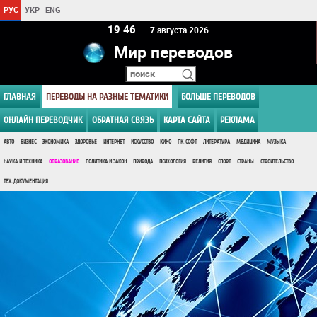
РУС
УКР
ENG
19:46
7 августа 2026
Мир переводов
ГЛАВНАЯ
ПЕРЕВОДЫ НА РАЗНЫЕ ТЕМАТИКИ
БОЛЬШЕ ПЕРЕВОДОВ
ОНЛАЙН ПЕРЕВОДЧИК
ОБРАТНАЯ СВЯЗЬ
КАРТА САЙТА
РЕКЛАМА
АВТО
БИЗНЕС
ЭКОНОМИКА
ЗДОРОВЬЕ
ИНТЕРНЕТ
ИСКУССТВО
КИНО
ПК, СОФТ
ЛИТЕРАТУРА
МЕДИЦИНА
МУЗЫКА
НАУКА И ТЕХНИКА
ОБРАЗОВАНИЕ
ПОЛИТИКА И ЗАКОН
ПРИРОДА
ПСИХОЛОГИЯ
РЕЛИГИЯ
СПОРТ
СТРАНЫ
СТРОИТЕЛЬСТВО
ТЕХ. ДОКУМЕНТАЦИЯ