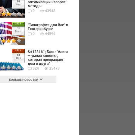
оптимизации налогов:
10
Фев
методы
0
43948
2015
"Типография для Вас" в
Екатеринбурге
31
Март
0
44596
2025
&#128161; Блог: “Алиса
— умная колонка,
13
Ноя
которая превращает
дом в друга”
324
35473
БОЛЬШЕ НОВОСТЕЙ