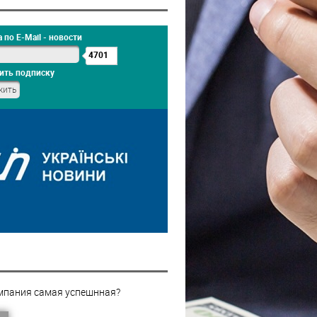
 по E-Mail - новости
4701
ить подписку
мпания самая успешнная?