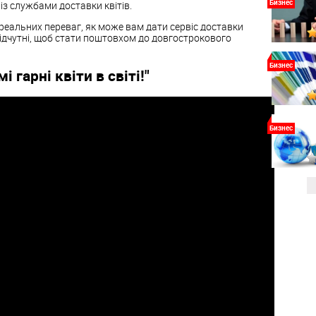
Бизнес
із службами доставки квітів.
реальних переваг, як може вам дати сервіс доставки
 відчутні, щоб стати поштовхом до довгострокового
Бизнес
і гарні квіти в світі!"
Бизнес