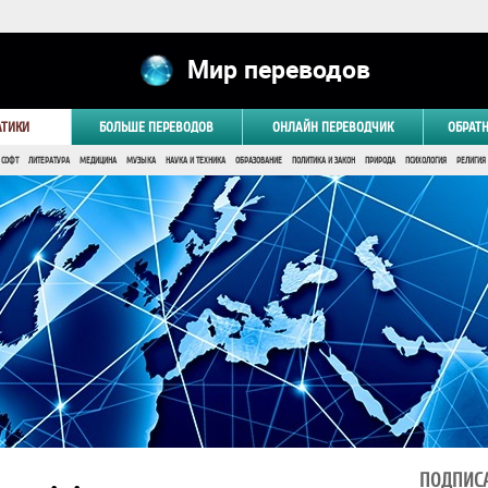
Мир переводов
АТИКИ
БОЛЬШЕ ПЕРЕВОДОВ
ОНЛАЙН ПЕРЕВОДЧИК
ОБРАТ
 СОФТ
ЛИТЕРАТУРА
МЕДИЦИНА
МУЗЫКА
НАУКА И ТЕХНИКА
ОБРАЗОВАНИЕ
ПОЛИТИКА И ЗАКОН
ПРИРОДА
ПСИХОЛОГИЯ
РЕЛИГИЯ
ПОДПИСА