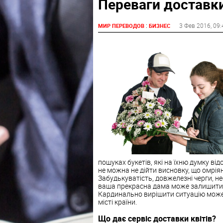
Переваги доставки
:
3 Фев 2016
, 09
МИР ПЕРЕВОДОВ
БИЗНЕС
пошуках букетів, які на їхню думку ві
не можна не дійти висновку, що омрія
Забудькуватість, довжелезні черги, не
ваша прекрасна дама може залишитися
Кардинально вирішити ситуацію може 
місті країни.
Що дає сервіс доставки квітів?