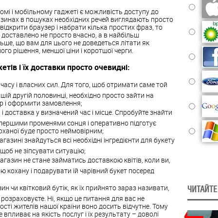
омі і мобільному гаджеті є можливість доступу до
агазинах в пошуках необхідних речей виглядають просто
відкрити браузер і набрати кілька простих фраз, то
е доставлено не просто вчасно, а в найбільш
ьше, що вам для цього не доведеться літати як
ого рішення, меншої ціни і коротшої черги.
тів і їх доставки просто очевидні:
часу і власних сил. Для того, щоб отримати саме той
ашій другій половинці, необхідно просто зайти на
ір і оформити замовлення;
 і доставка у визначений час і місце. Спробуйте знайти
 першими променями сонця і оперативно підготує
оханої буде просто неймовірним;
газині знайдуться всі необхідні інгредієнти для букету
, щоб не зіпсувати ситуацію;
агазин не стане займатись доставкою квітів, коли ви,
ю кохану і подарувати ій чарівний букет посеред
ин чи квітковий бутік, як їх прийнято зараз називати,
ЧИТАЙТЕ
 розраховуєте. Ні, якщо це питання для вас не
ості жителів нашої країни воно досить відчутне. Тому
 впливає на якість послуг і їх результату – доволі