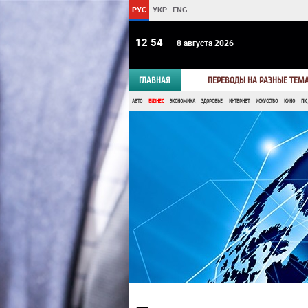
РУС
УКР
ENG
12 54
8 августа 2026
ГЛАВНАЯ
ПЕРЕВОДЫ НА РАЗНЫЕ ТЕМ
АВТО
БИЗНЕС
ЭКОНОМИКА
ЗДОРОВЬЕ
ИНТЕРНЕТ
ИСКУССТВО
КИНО
ПК,