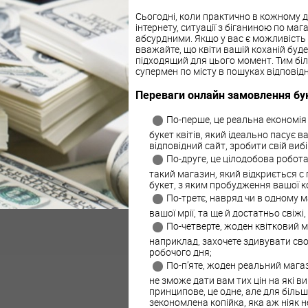
Сьогодні, коли практично в кожному д
інтернету, ситуації з біганиною по м
абсурдними. Якщо у вас є можливість 
вважайте, що квіти вашій коханій буд
підходящий для цього момент. Тим біл
супермен по місту в пошуках відповідн
Переваги онлайн замовлення буке
По-перше, це реальна економія 
букет квітів, який ідеально пасує в
відповідний сайт, зробити свій виб
По-друге, це цілодобова робота
такий магазин, який відкриється с
букет, з яким пробудження вашої к
По-третє, навряд чи в одному ма
вашої мрії, та ще й достатньо свіжі
По-четверте, жоден квітковий м
наприклад, захочете здивувати сво
робочого дня;
По-п’яте, жоден реальний магаз
не зможе дати вам тих цін на які ви
принципове, це одне, але для більш
зекономлена копійка, яка аж ніяк не