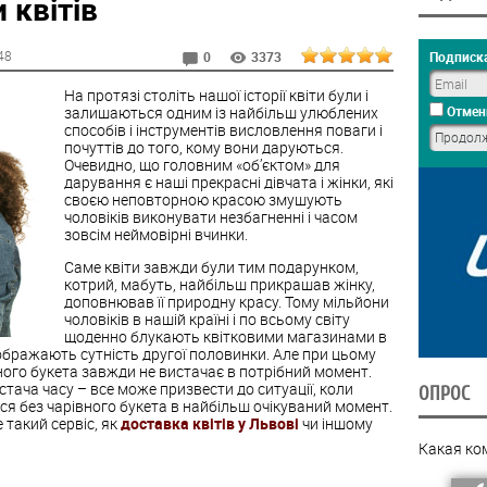
 квітів
:48
Подписка
0
3373
На протязі століть нашої історії квіти були і
залишаються одним із найбільш улюблених
Отмен
способів і інструментів висловлення поваги і
почуттів до того, кому вони даруються.
Очевидно, що головним «об’єктом» для
дарування є наші прекрасні дівчата і жінки, які
своєю неповторною красою змушують
чоловіків виконувати незбагненні і часом
зовсім неймовірні вчинки.
Саме квіти завжди були тим подарунком,
котрий, мабуть, найбільш прикрашав жінку,
доповнював її природну красу. Тому мільйони
чоловіків в нашій країні і по всьому світу
щоденно блукають квітковими магазинами в
дображають сутність другої половинки. Але при цьому
ного букета завжди не вистачає в потрібний момент.
стача часу – все може призвести до ситуації, коли
ОПРОС
 без чарівного букета в найбільш очікуваний момент.
такий сервіс, як
доставка квітів у Львові
чи іншому
Какая ко