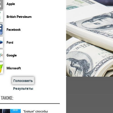
Apple
British Petroleum
Facebook
Ford
Google
Microsoft
Голосовать
Результаты
 ТАКЖЕ:
2018
"Белые" способы