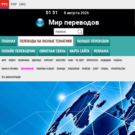
РУС
УКР
ENG
01:51
8 августа 2026
Мир переводов
ГЛАВНАЯ
ПЕРЕВОДЫ НА РАЗНЫЕ ТЕМАТИКИ
БОЛЬШЕ ПЕРЕВОДОВ
ОНЛАЙН ПЕРЕВОДЧИК
ОБРАТНАЯ СВЯЗЬ
КАРТА САЙТА
РЕКЛАМА
АВТО
БИЗНЕС
ЭКОНОМИКА
ЗДОРОВЬЕ
ИНТЕРНЕТ
ИСКУССТВО
КИНО
ПК, СОФТ
ЛИТЕРАТУРА
МЕДИЦИНА
МУЗЫКА
НАУКА И ТЕХНИКА
ОБРАЗОВАНИЕ
ПОЛИТИКА И ЗАКОН
ПРИРОДА
ПСИХОЛОГИЯ
РЕЛИГИЯ
СПОРТ
СТРАНЫ
СТРОИТЕЛЬСТВО
ТЕХ. ДОКУМЕНТАЦИЯ