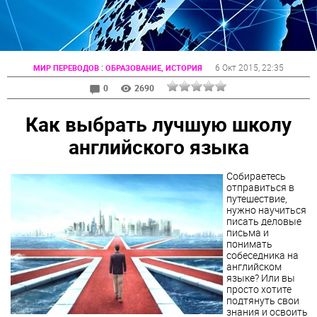
:
6 Окт 2015
, 22:35
МИР ПЕРЕВОДОВ
ОБРАЗОВАНИЕ, ИСТОРИЯ
0
2690
Как выбрать лучшую школу
английского языка
Собираетесь
отправиться в
путешествие,
нужно научиться
писать деловые
письма и
понимать
собеседника на
английском
языке? Или вы
просто хотите
подтянуть свои
знания и освоить