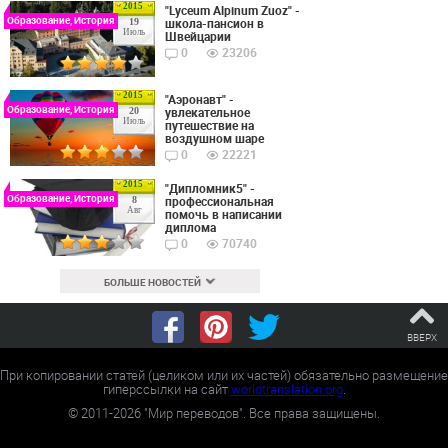
2015
"Lyceum Alpinum Zuoz" -
Образование, История
школа-пансион в
19
Июль
Швейцарии
0
23206
2015
"Аэронавт" -
Образование, История
увлекательное
20
Июль
путешествие на
воздушном шаре
0
22221
2015
"Дипломник5" -
Образование, История
профессиональная
8
Авг
помочь в написании
диплома
0
70740
БОЛЬШЕ НОВОСТЕЙ
ВВЕРХ
При копировании статей (целиком или их частей) обязательно размещение
гиперссылки на сайт
worldtranslation.org
.
©
2011-2026
"Мир переводов". Все права защищены.