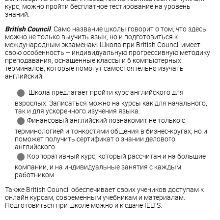
курс, можно пройти бесплатное тестирование на уровень
знаний.
British Council
.
Само название школы говорит о том, что здесь
можно не только выучить язык, но и подготовиться к
международным экзаменам. Школа при British Council имеет
свою особенность – индивидуальную прогрессивную методику
преподавания, оснащенные классы и 6 компьютерных
терминалов, которые помогут самостоятельно изучать
английский.
Школа предлагает пройти курс
английского
для
взрослых. Записаться можно на курсы как для начального,
так и для ускоренного изучения языка.
Финансовый английский познакомит не только с
терминологией и тонкостями общения в бизнес-кругах, но и
поможет получить сертификат о знании делового
английского
.
Корпоративный курс, который рассчитан и на большие
компании, и на индивидуальные занятия с каждым
работником.
Также British Council обеспечивает своих учеников доступам к
онлайн курсам, современным учебникам и материалам.
Подготовиться при школе можно и к сдаче IELTS.