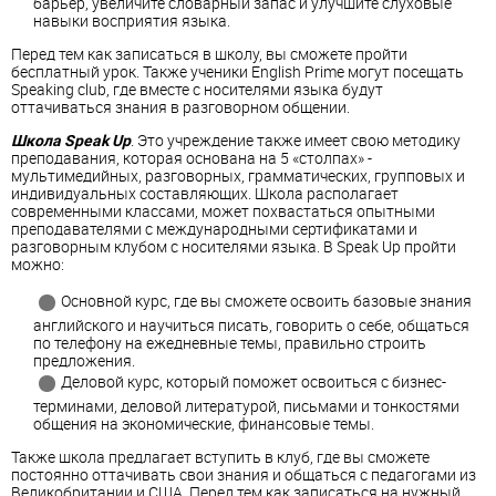
барьер, увеличите словарный запас и улучшите слуховые
навыки восприятия языка.
Перед тем как записаться в школу, вы сможете пройти
бесплатный урок. Также ученики English Prime могут посещать
Speaking club, где вместе с носителями языка будут
оттачиваться знания в разговорном общении.
Школа Speak Up
.
Это учреждение также имеет свою методику
преподавания, которая основана на 5 «столпах» -
мультимедийных, разговорных, грамматических, групповых и
индивидуальных составляющих. Школа располагает
современными классами, может похвастаться опытными
преподавателями с международными сертификатами и
разговорным клубом с носителями языка. В Speak Up пройти
можно:
Основной курс, где вы сможете освоить базовые знания
английского
и научиться писать, говорить о себе, общаться
по телефону на ежедневные темы, правильно строить
предложения.
Деловой курс, который поможет освоиться с бизнес-
терминами, деловой литературой, письмами и тонкостями
общения на экономические, финансовые темы.
Также школа предлагает вступить в клуб, где вы сможете
постоянно оттачивать свои знания и общаться с педагогами из
Великобритании и США. Перед тем как записаться на нужный