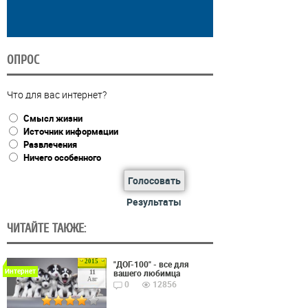
ОПРОС
Что для вас интернет?
Смысл жизни
Источник информации
Развлечения
Ничего особенного
Голосовать
Результаты
ЧИТАЙТЕ ТАКЖЕ:
2015
"ДОГ-100" - все для
Интернет
вашего любимца
11
Авг
0
12856