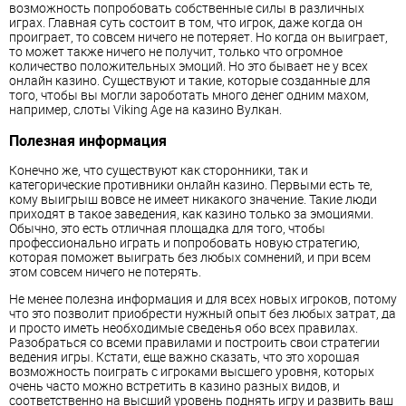
возможность попробовать собственные силы в различных
играх. Главная суть состоит в том, что игрок, даже когда он
проиграет, то совсем ничего не потеряет. Но когда он выиграет,
то может также ничего не получит, только что огромное
количество положительных эмоций. Но это бывает не у всех
онлайн
казино
. Существуют и такие, которые созданные для
того, чтобы вы могли зароботать много денег одним махом,
например, слоты Viking Age на
казино
Вулкан.
Полезная информация
Конечно же, что существуют как сторонники, так и
категорические противники
онлайн
казино
. Первыми есть те,
кому выигрыш вовсе не имеет никакого значение. Такие люди
приходят в такое заведения, как
казино
только за эмоциями.
Обычно, это есть отличная площадка для того, чтобы
профессионально играть и попробовать новую стратегию,
которая поможет выиграть без любых сомнений, и при всем
этом совсем ничего не потерять.
Не менее полезна информация и для всех новых игроков, потому
что это позволит приобрести нужный опыт без любых затрат, да
и просто иметь необходимые сведенья обо всех правилах.
Разобраться со всеми правилами и построить свои стратегии
ведения игры. Кстати, еще важно сказать, что это хорошая
возможность поиграть с игроками высшего уровня, которых
очень часто можно встретить в
казино
разных видов, и
соответственно на высший уровень поднять игру и развить ваш