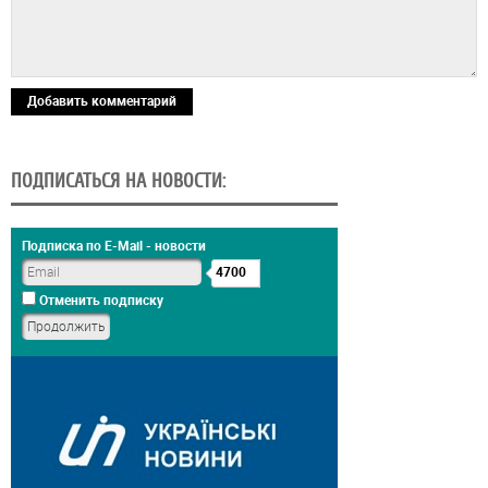
Добавить комментарий
ПОДПИСАТЬСЯ НА НОВОСТИ:
Подписка по E-Mail - новости
4700
Отменить подписку